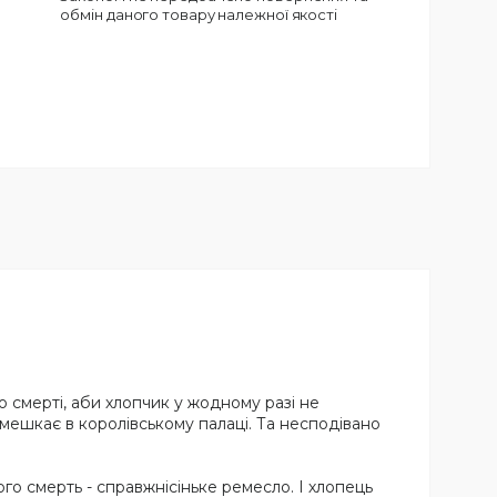
обмін даного товару належної якості
 смерті, аби хлопчик у жодному разі не
н мешкає в королівському палаці. Та несподівано
го смерть - справжнісіньке ремесло. І хлопець