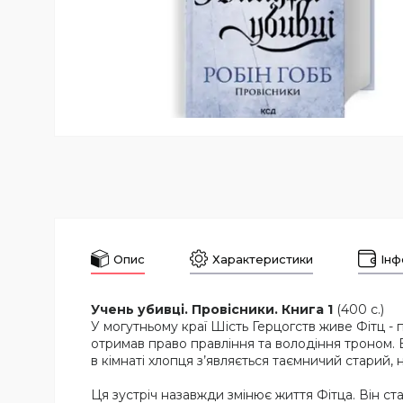
Опис
Характеристики
Інф
Учень убивці. Провісники. Книга 1
(400 с.)
У могутньому краї Шість Герцогств живе Фітц -
отримав право правління та володіння троном. В
в кімнаті хлопця з’являється таємничий старий,
Ця зустріч назавжди змінює життя Фітца. Він ст