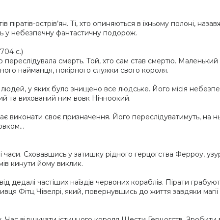
в піратів-острів’ян. Ті, хто опиняються в їхньому полоні, наза
ть у небезпечну фантастичну подорож.
704 с.)
 переслідувала смерть. Той, хто сам став смертю. Маленький
ного найманця, покірного служки свого короля.
 людей, у яких було знищено все людське. Його місія небезпе
ний та вихований ним вовк Нічноокий.
ає виконати своє призначення. Його переслідуватимуть, на нь
вком...
і часи. Сховавшись у затишку рідного герцогства Ферроу, уз
мів кинути йому виклик.
д дедалі частіших наїздів червоних кораблів. Пірати грабують
вця Фітц Чівелрі, який, повернувшись до життя завдяки магії В
. Час відшукати істинного короля Шести Герцогств. Зробити ви