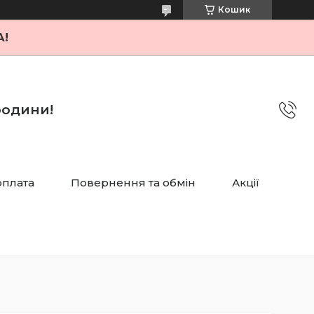
Кошик
А!
 родини!
оплата
Повернення та обмін
Акції