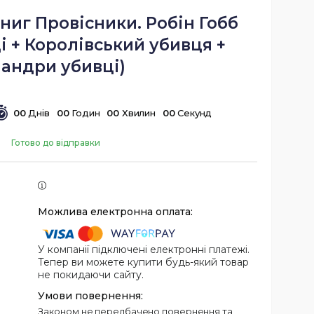
книг Провісники. Робін Гобб
і + Королівський убивця +
андри убивці)
0
0
Днів
0
0
Годин
0
0
Хвилин
0
0
Секунд
Готово до відправки
У компанії підключені електронні платежі.
Тепер ви можете купити будь-який товар
не покидаючи сайту.
Законом не передбачено повернення та