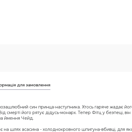
ормація для замовлення
 позашлюбний син принца-наступника. Хтось гаряче жадає його
ід смерті його рятує дідусь-монарх. Тепер Фітц у безпеці, ві
 на ймення Чейд.
ає на шлях асасина - холоднокровного шпигуна-вбивці, для яко