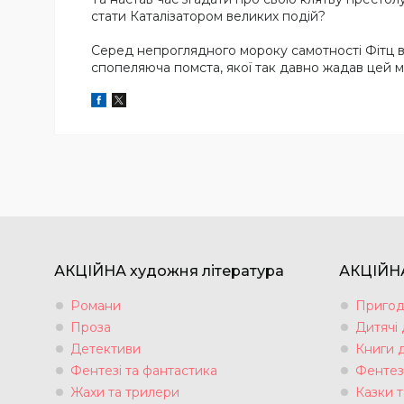
стати Каталізатором великих подій?
Серед непроглядного мороку самотності Фітц в
спопеляюча помста, якої так давно жадав цей м
АКЦІЙНА художня література
АКЦІЙНА
Романи
Пригод
Проза
Дитячі
Детективи
Книги 
Фентезі та фантастика
Фентез
Жахи та трилери
Казки т