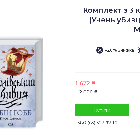
Комплект з 3 
(Учень убивц
М
–20%
1 672 ₴
2 090 ₴
Купити
+380 (63) 327-92-16