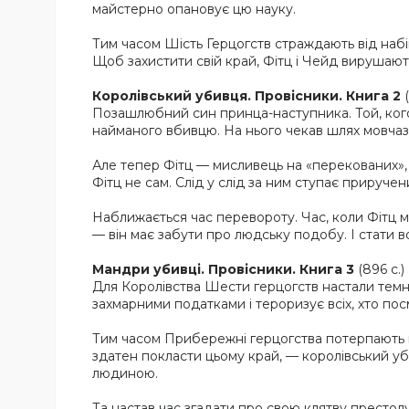
майстерно опановує цю науку.
Тим часом Шість Герцогств страждають від набігі
Щоб захистити свій край, Фітц і Чейд вирушаю
Королівський убивця. Провісники. Книга 2
(
Позашлюбний син принца-наступника. Той, кого
найманого вбивцю. На нього чекав шлях мовчаз
Але тепер Фітц — мисливець на «перекованих»,
Фітц не сам. Слід у слід за ним ступає прируче
Наближається час перевороту. Час, коли Фітц м
— він має забути про людську подобу. І стати во
Мандри убивці. Провісники. Книга 3
(896 с.)
Для Королівства Шести герцогств настали темн
захмарними податками і тероризує всіх, хто пос
Тим часом Прибережні герцогства потерпають ві
здатен покласти цьому край, — королівський уби
людиною.
Та настав час згадати про свою клятву престолу