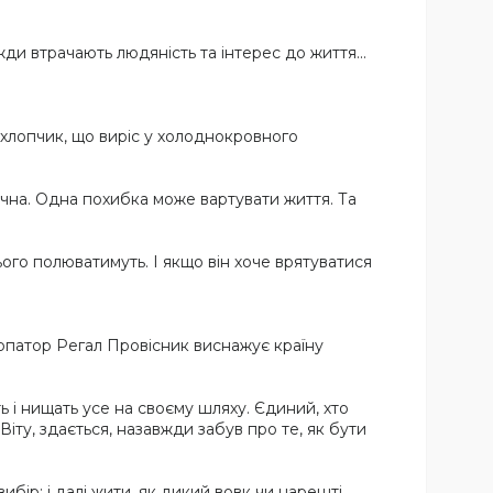
вжди втрачають людяність та інтерес до життя...
 хлопчик, що виріс у холоднокровного
чна. Одна похибка може вартувати життя. Та
ого полюватимуть. І якщо він хоче врятуватися
урпатор Регал Провісник виснажує країну
 і нищать усе на своєму шляху. Єдиний, хто
іту, здається, назавжди забув про те, як бути
бір: і далі жити, як дикий вовк чи нарешті