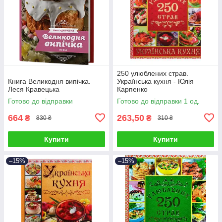
250 улюблених страв.
Книга Великодня випічка.
Українська кухня - Юлія
Леся Кравецька
Карпенко
Готово до відправки
Готово до відправки 1 од.
664
263,50
₴
₴
830 ₴
310 ₴
Купити
Купити
–15%
–15%