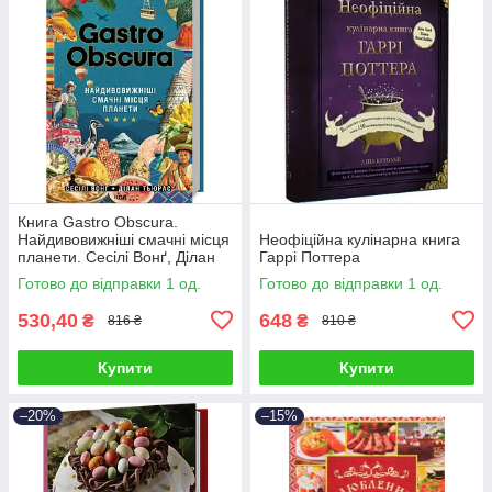
Книга Gastro Obscura.
Найдивовижніші смачні місця
Неофіційна кулінарна книга
планети. Сесілі Вонґ, Ділан
Гаррі Поттера
Тьюрас
Готово до відправки 1 од.
Готово до відправки 1 од.
530,40
648
₴
₴
816 ₴
810 ₴
Купити
Купити
–20%
–15%