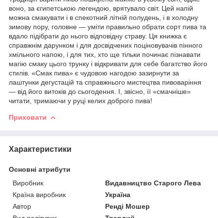
воно, за єгипетською легендою, врятувало світ. Цей напій
можна смакувати і в спекотний літній полудень, і в холодну
зимову пору, головне — уміти правильно обрати сорт пива та
вдало підібрати до нього відповідну страву. Ця книжка є
справжнім дарунком і для досвідчених поціновувачів пінного
хмільного напою, і для тих, хто ще тільки починає пізнавати
магію смаку цього трунку і відкривати для себе багатство його
стилів. «Смак пива» є чудовою нагодою зазирнути за
лаштунки дегустацій та справжнього мистецтва пивоваріння
— від його витоків до сьогодення. І, звісно, її «смачніше»
читати, тримаючи у руці келих доброго пива!
Приховати
Характеристики
Основні атрибути
Виробник
Видавництво Старого Лева
Країна виробник
Україна
Автор
Ренді Мошер
Вид палітурки
Твердий