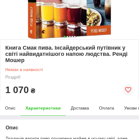
Книга Смак пива. Інсайдерський путівник у
світі найвидатнішого напою людства. Ренді
Мошер
Немає в наявності
Роздріб
1 070
₴
Опис
Характеристики
Доставка
Оплата
Умови 
Опис
Традиція варити пиво поширена майже в усьому світі, адже