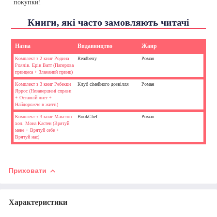
покупки!
Книги, які часто замовляють читачі
Назва
Видавництво
Жанр
Комплект з 2 книг Родина
Readberry
Роман
Роялів. Ерін Ватт (Паперова
принцеса + Зламаний принц)
Комплект з 3 книг Ребекки
Клуб сімейного дозвілля
Роман
Яррос (Незавершені справи
+ Останній лист +
Найдорожче в житті)
Комплект з 3 книг Макстон-
BookChef
Роман
хол. Мона Кастен (Врятуй
мене + Врятуй себе +
Врятуй нас)
Приховати
Характеристики