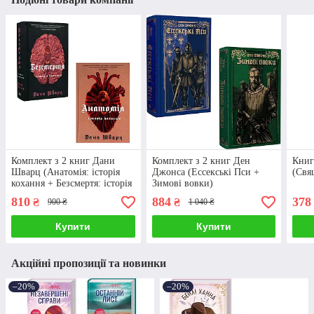
Комплект з 2 книг Дани
Комплект з 2 книг Ден
Книг
Шварц (Анатомія: історія
Джонса (Ессекські Пси +
(Свя
кохання + Безсмертя: історія
Зимові вовки)
кохання)
810
884
378
₴
₴
900 ₴
1 040 ₴
Купити
Купити
Акційні пропозиції та новинки
–20%
–20%