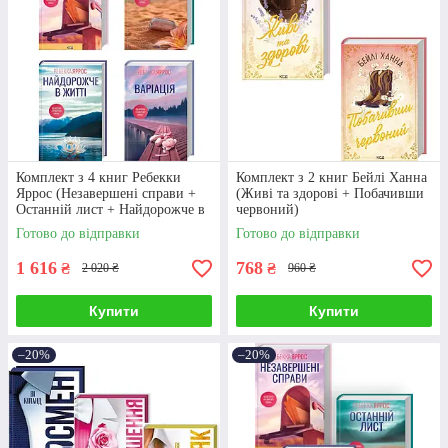
Комплект з 4 книг Ребекки
Комплект з 2 книг Бейлі Ханна
Яррос (Незавершені справи +
(Живі та здорові + Побачивши
Останній лист + Найдорожче в
червоний)
житті + Варіація)
Готово до відправки
Готово до відправки
1 616
768
₴
₴
2 020 ₴
960 ₴
Купити
Купити
–20%
–20%