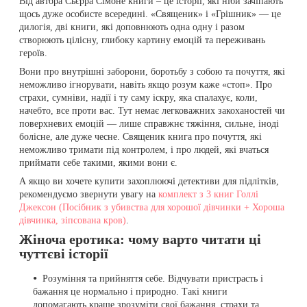
Від автора Сьєрра Сімоне книги – це історії, які ніби зачіпають
щось дуже особисте всередині. «Священик» і «Грішник» — це
дилогія, дві книги, які доповнюють одна одну і разом
створюють цілісну, глибоку картину емоцій та переживань
героїв.
Вони про внутрішні заборони, боротьбу з собою та почуття, які
неможливо ігнорувати, навіть якщо розум каже «стоп». Про
страхи, сумніви, надії і ту саму іскру, яка спалахує, коли,
начебто, все проти вас. Тут немає легковажних закоханостей чи
поверхневих емоцій — лише справжнє тяжіння, сильне, іноді
болісне, але дуже чесне. Священик книга про почуття, які
неможливо тримати під контролем, і про людей, які вчаться
приймати себе такими, якими вони є.
А якщо ви хочете купити захоплюючі детективи для підлітків,
рекомендуємо звернути увагу на
комплект з 3 книг Голлі
Джексон (Посібник з убивства для хорошої дівчинки + Хороша
дівчинка, зіпсована кров)
.
Жіноча еротика: чому варто читати ці
чуттєві історії
Розуміння та прийняття себе. Відчувати пристрасть і
бажання це нормально і природно. Такі книги
допомагають краще зрозуміти свої бажання, страхи та