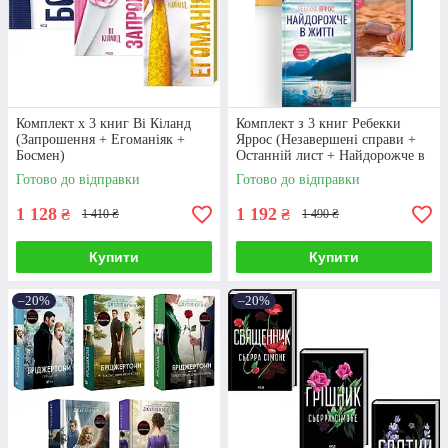
Комплект х 3 книг Ві Кіланд
Комплект з 3 книг Ребекки
(Запрошення + Егоманіяк +
Яррос (Незавершені справи +
Босмен)
Останній лист + Найдорожче в
житті)
Готово до відправки
Готово до відправки
1 128
1 192
₴
₴
1 410 ₴
1 490 ₴
Купити
Купити
–20%
–20%