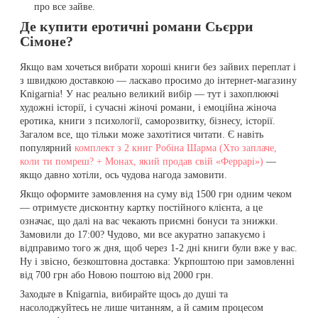
про все зайве.
Де купити еротичні романи Сьєрри
Сімоне?
Якщо вам хочеться вибрати хороші книги без зайвих переплат і
з швидкою доставкою — ласкаво просимо до інтернет-магазину
Knigarnia! У нас реально великий вибір — тут і захоплюючі
художні історії, і сучасні жіночі романи, і емоційна жіноча
еротика, книги з психології, саморозвитку, бізнесу, історії.
Загалом все, що тільки може захотітися читати. Є навіть
популярний
комплект з 2 книг Робіна Шарма (Хто заплаче,
коли ти помреш? + Монах, який продав свій «Феррарі»)
—
якщо давно хотіли, ось чудова нагода замовити.
Якщо оформите замовлення на суму від 1500 грн одним чеком
— отримуєте дисконтну картку постійного клієнта, а це
означає, що далі на вас чекають приємні бонуси та знижки.
Замовили до 17:00? Чудово, ми все акуратно запакуємо і
відправимо того ж дня, щоб через 1-2 дні книги були вже у вас.
Ну і звісно, безкоштовна доставка: Укрпоштою при замовленні
від 700 грн або Новою поштою від 2000 грн.
Заходьте в Knigarnia, вибирайте щось до душі та
насолоджуйтесь не лише читанням, а й самим процесом