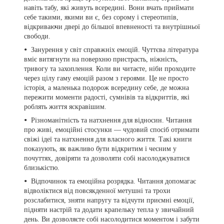
навіть табу, які живуть всередині. Вони вчать приймати
себе такими, якими ви є, без сорому і стереотипів,
відкриваючи двері до більшої впевненості та внутрішньої
свободи.
Занурення у світ справжніх емоцій. Чуттєва література
вміє витягнути на поверхню пристрасть, ніжність,
тривогу та захоплення. Коли ви читаєте, ніби проходите
через цілу гаму емоцій разом з героями. Це не просто
історія, а маленька подорож всередину себе, де можна
пережити моменти радості, сумнівів та відкриттів, які
роблять життя яскравішим.
Різноманітність та натхнення для відносин. Читання
про живі, емоційні стосунки — чудовий спосіб отримати
свіжі ідеї та натхнення для власного життя. Такі книги
показують, як важливо бути відкритим і чесним у
почуттях, довіряти та дозволяти собі насолоджуватися
близькістю.
Відпочинок та емоційна розрядка. Читання допомагає
відволіктися від повсякденної метушні та трохи
розслабитися, зняти напругу та відчути приємні емоції,
підняти настрій та додати крапельку тепла у звичайний
день. Ви дозволяєте собі насолодитися моментом і забути