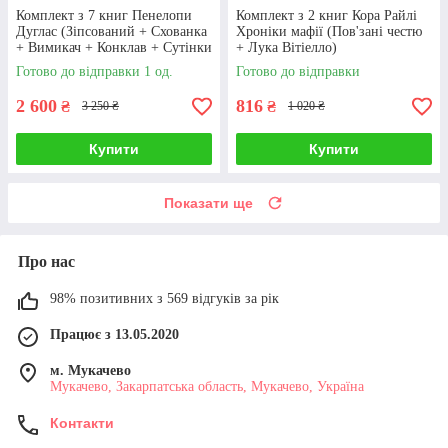
Комплект з 7 книг Пенелопи
Комплект з 2 книг Кора Райлі
Дуглас (Зіпсований + Схованка
Хроніки мафії (Пов'зані честю
+ Вимикач + Конклав + Сутінки
+ Лука Вітіелло)
+ Іменинниця та ін.)
Готово до відправки 1 од.
Готово до відправки
2 600
816
₴
₴
3 250 ₴
1 020 ₴
Купити
Купити
Показати ще
Про нас
98% позитивних з 569 відгуків за рік
Працює з 13.05.2020
м. Мукачево
Мукачево, Закарпатська область, Мукачево, Україна
Контакти