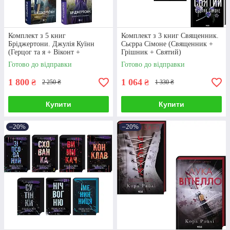
Комплект з 5 книг
Комплект з 3 книг Священник.
Бріджертони. Джулія Куїнн
Сьєрра Сімоне (Священник +
(Герцог та я + Віконт +
Грішник + Святий)
Пропозиція джентльмена +
Готово до відправки
Готово до відправки
Серові Філліпу)
1 800
1 064
₴
₴
2 250 ₴
1 330 ₴
Купити
Купити
–20%
–20%