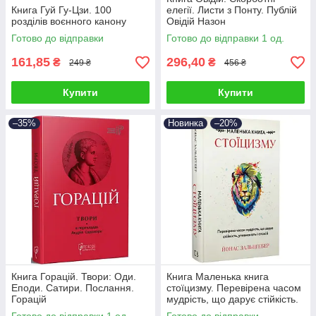
Книга Гуй Гу-Цзи. 100
елегії. Листи з Понту. Публій
розділів воєнного канону
Овідій Назон
Готово до відправки
Готово до відправки 1 од.
161,85
296,40
₴
₴
249 ₴
456 ₴
Купити
Купити
–35%
Новинка
–20%
Книга Горацій. Твори: Оди.
Книга Маленька книга
Еподи. Сатири. Послання.
стоїцизму. Перевірена часом
Горацій
мудрість, що дарує стійкість.
Йонас Зальцґебер