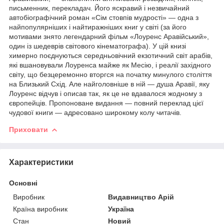
письменник, перекладач. Його яскравий і незвичайний
автобіографічний роман «Сім стовпів мудрості» — одна з
найпопулярніших і найтиражніших книг у світі (за його
мотивами знято легендарний фільм «Лоуренс Аравійський»,
один із шедеврів світового кінематографа). У цій книзі
химерно поєднуються середньовічний екзотичний світ арабів,
які вшановували Лоуренса майже як Месію, і реалії західного
світу, що безцеремонно вторгся на початку минулого століття
на Близький Схід. Але найголовніше в ній — душа Аравії, яку
Лоуренс відчув і описав так, як це не вдавалося жодному з
європейців. Пропоноване видання — повний переклад цієї
чудової книги — адресовано широкому колу читачів.
Приховати
Характеристики
Основні
Виробник
Видавництво Арій
Країна виробник
Україна
Стан
Новий