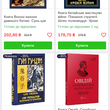
Книга Китайське мистецтво
Книга Воєнні канони
війни. Пізнання стратегії.
давнього Китаю. Сунь-цзи
Шлях полководця. Уроки
війни. Чжуґе Лян
Готово до відправки
Готово до відправки 1 од.
202,80
178,75
₴
₴
312 ₴
275 ₴
Купити
Купити
Новинка
–35%
–35%
Книга Овідій. Скорботні