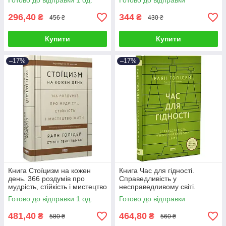
Готово до відправки 1 од.
Готово до відправки
296,40
344
₴
₴
456 ₴
430 ₴
Купити
Купити
–17%
–17%
Книга Стоїцизм на кожен
Книга Час для гідності.
день. 366 роздумів про
Справедливість у
мудрість, стійкість і мистецтво
несправедливому світі.
жити. Раян Голідей
Голідей Раян
Готово до відправки 1 од.
Готово до відправки
481,40
464,80
₴
₴
580 ₴
560 ₴