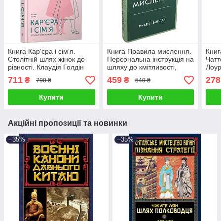
Книга Кар’єра і сім’я.
Книга Правила мислення.
Книг
Столітній шлях жінок до
Персональна інструкція на
Чатт
рівності. Клаудія Голдін
шляху до кмітливості,
Лоу
мудрості й щастя. Річард
711
459
278
₴
₴
790 ₴
540 ₴
Темплар
Купити
Купити
Акційні пропозиції та новинки
–35%
–35%