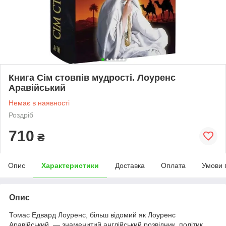
Книга Сім стовпів мудрості. Лоуренс
Аравійський
Немає в наявності
Роздріб
710
₴
Опис
Характеристики
Доставка
Оплата
Умови 
Опис
Томас Едвард Лоуренс, більш відомий як Лоуренс
Аравійський, — знаменитий англійський розвідник, політик,