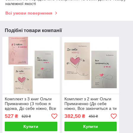
належної якості
Всі умови повернення
Подібні товари компанії
Комплект з 3 книг Ольги
Комплект з 2 книг Ольги
Примаченко (З тобою я
Примаченко (До себе
вдома, До себе ніжно, Все
ніжно, Все закінчиться а ти
закінчиться а ти ні)
ні)
527
382,50
₴
₴
620 ₴
450 ₴
Купити
Купити