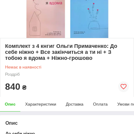
Комплект з 4 кнгиг Ольги Примаченко: До
себе ніжно + Все закінчиться а ти ні + З
тобою я вдома + Ніжно-грошово
Немає в наявності
Роздріб
840
₴
Опис
Характеристики
Доставка
Оплата
Умови п
Опис
До себе ніжно