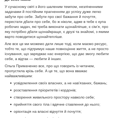
У сучасному світі з його шаленим темпом, незліченними
задачами й постійним прагненням до успіху дуже легко
забути про себе. Забути про свої бажання й почуття,
перестати дбати про себе, бо ж ніколи, адже в тебе є купа
робочих задач, які треба виконати щонайліпше, є сім’я, про
яку потрібно дбати щонайкраще, є друзі та знайомі, з якими
варто поводитися щонайтепліше.
Але все це ми можемо дати лише тоді, коли маємо ресурс,
тобто те, що підтримує наше повноцінне життя, а не просто
існування, що заряджає нас енергією, що дає змогу любити
себе, а відтак — любити й інших.
Ольга Примаченко все, про що говорить із читачем,
пропустила крізь себе. А це те, що вона вважає
найважливішим:
усвідомлення своїх власних, а не нав’язаних, бажань;
розставлення пріоритетів і кордонів;
створення живильного простору навколо себе;
прийняття свого тіла і вдячне ставлення до нього;
орієнтація на власні відчуття й почуття;