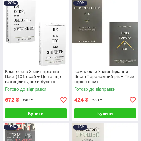
–20%
–20%
Комплект з 2 книг Бріанни
Комплект з 2 книг Бріанни
Вест (101 есей + Це те, що
Вест (Переломний рік + Тією
вас зцілить, коли будете
горою є ви)
готові)
Готово до відправки
Готово до відправки
672
424
₴
₴
840 ₴
530 ₴
Купити
Купити
–15%
–15%