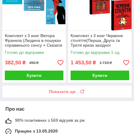
Комплект з 3 книг Віктора
Комплект з 3 книг Червоне
Франкла (Людина в пошуках
століття(Перша, Друга та
справжнього сенсу + Сказати
Третя криза західної
життю так + Лікар та душа)
цивілізації)
Готово до відправки
Готово до відправки 1 од.
382,50
1 453,50
₴
₴
450 ₴
1 710 ₴
Купити
Купити
Показати ще
Про нас
98% позитивних з 569 відгуків за рік
Працює з 13.05.2020