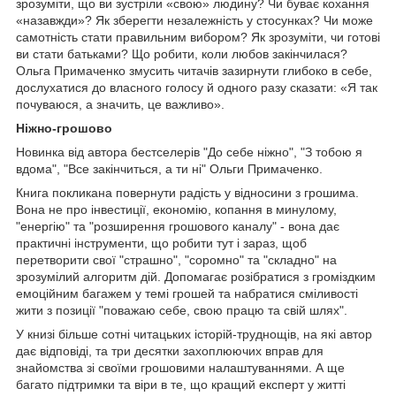
зрозуміти, що ви зустріли «свою» людину? Чи буває кохання
«назавжди»? Як зберегти незалежність у стосунках? Чи може
самотність стати правильним вибором? Як зрозуміти, чи готові
ви стати батьками? Що робити, коли любов закінчилася?
Ольга Примаченко змусить читачів зазирнути глибоко в себе,
дослухатися до власного голосу й одного разу сказати: «Я так
почуваюся, а значить, це важливо».
Ніжно-грошово
Новинка від автора бестселерів "До себе ніжно", "З тобою я
вдома", "Все закінчиться, а ти ні" Ольги Примаченко.
Книга покликана повернути радість у відносини з грошима.
Вона не про інвестиції, економію, копання в минулому,
"енергію" та "розширення грошового каналу" - вона дає
практичні інструменти, що робити тут і зараз, щоб
перетворити свої "страшно", "соромно" та "складно" на
зрозумілий алгоритм дій. Допомагає розібратися з громіздким
емоційним багажем у темі грошей та набратися сміливості
жити з позиції "поважаю себе, свою працю та свій шлях".
У книзі більше сотні читацьких історій-труднощів, на які автор
дає відповіді, та три десятки захоплюючих вправ для
знайомства зі своїми грошовими налаштуваннями. А ще
багато підтримки та віри в те, що кращий експерт у житті