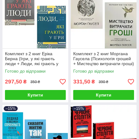
Комплект з 2 книг Еріка
Комплект з 2 книг Моргана
Берна (Ігри, у які грають
Гаусела (Психологія грошей
люди + Люди, які грають у
+ Мистецтво витрачати гроші)
ігри)
Готово до відправки
Готово до відправки
297,50
331,50
₴
₴
350 ₴
390 ₴
Купити
Купити
–15%
–15%