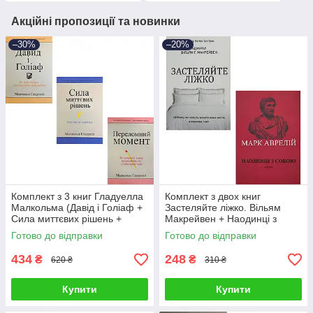
Акційні пропозиції та новинки
–30%
–20%
Комплект з 3 книг Гладуелла
Комплект з двох книг
Малкольма (Давід і Голіаф +
Застеляйте ліжко. Вільям
Сила миттєвих рішень +
Макрейвен + Наодинці з
Переломний момент)
собою. Марк Аврелій
Готово до відправки
Готово до відправки
434
248
₴
₴
620 ₴
310 ₴
Купити
Купити