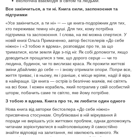
екологічна взаємодія зі світом та людьми.
Все закінчиться, а ти ні. Книга сили, заспокоєння та
підтримки
«Усе закінчиться, а ти ні» ─ — це книга-подоріжник для тих,
хто переживає темну ніч душі. Для тих, кому потрібна
підтримка та заспокоєння. І слова, на які можна спертися. У
новій книзі Ольга Примаченко, автор бестселерів «До себе
ніжно» і «З тобою я вдома», розповідає про те, за що
триматися, коли земля йде з-під ніг. Як собі допомогти, якщо
доводиться прощатися з тим, що дорого серце — чи то
людина, будинок, чи то вислизає краса. Як прожити життєві
зміни дбайливо до себе — і знову отримати опори. Попри все,
життя триває, і в ньому, як і раніше, є місце мріям, надії й віра
в найкраще. Ця книга — острів із безліччю маяків, які світять
на всі боки. І кожен корабель, який потрапив у свій особистий
шторм, побачить саме те світло, яке йому потрібне.
З тобою я вдома. Книга про те, як любити один одного
Нова книга від авторки бестселера «До себе ніжно»
присвячена стосункам. Опубліковані в ній міркування й
поради не вирішать усіх життєвих проблем, однак допоможуть
читачам зорієнтуватися в найголовнішому й самостійно
знайти відповіді на запитання, які хвилюють кожного. Як