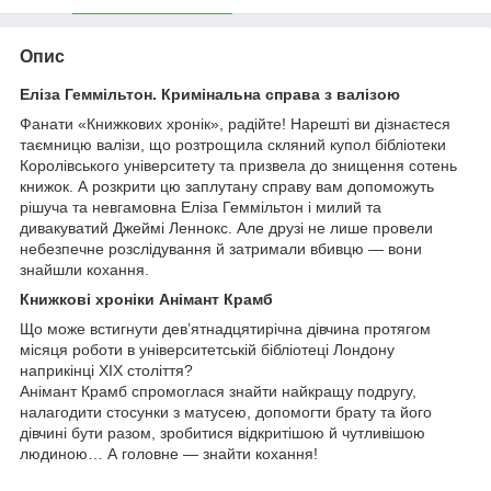
Опис
Еліза Геммільтон. Кримінальна справа з валізою
Фанати «Книжкових хронік», радійте! Нарешті ви дізнаєтеся
таємницю валізи, що розтрощила скляний купол бібліотеки
Королівського університету та призвела до знищення сотень
книжок. А розкрити цю заплутану справу вам допоможуть
рішуча та невгамовна Еліза Геммільтон і милий та
дивакуватий Джеймі Леннокс. Але друзі не лише провели
небезпечне розслідування й затримали вбивцю — вони
знайшли кохання.
Книжкові хроніки Анімант Крамб
Що може встигнути дев’ятнадцятирічна дівчина протягом
місяця роботи в університетській бібліотеці Лондону
наприкінці XIX століття?
Анімант Крамб спромоглася знайти найкращу подругу,
налагодити стосунки з матусею, допомогти брату та його
дівчині бути разом, зробитися відкритішою й чутливішою
людиною… А головне — знайти кохання!