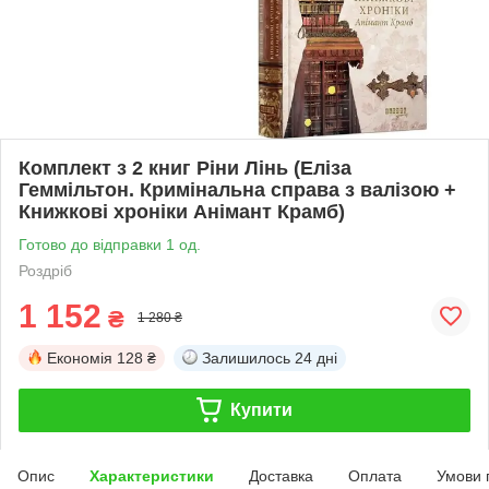
Комплект з 2 книг Ріни Лінь (Еліза
Геммільтон. Кримінальна справа з валізою +
Книжкові хроніки Анімант Крамб)
Готово до відправки 1 од.
Роздріб
1 152
₴
1 280 ₴
Економія
128 ₴
Залишилось
24 дні
Купити
Опис
Характеристики
Доставка
Оплата
Умови 