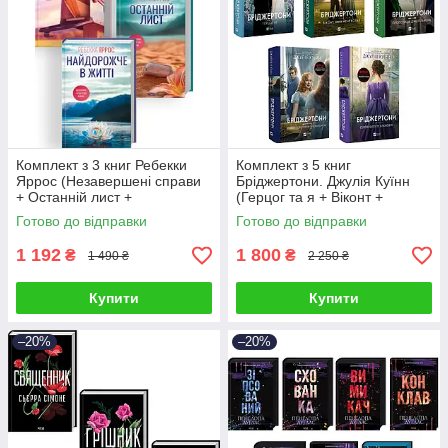
Комплект з 3 книг Ребекки
Комплект з 5 книг
Яррос (Незавершені справи
Бріджертони. Джулія Куїнн
+ Останній лист +
(Герцог та я + Віконт +
Найдорожче в житті)
Пропозиція джентльмена +
Готово до відправки
Готово до відправки
Серові Філліпу)
1 192
1 800
₴
₴
1 490 ₴
2 250 ₴
Купити
Купити
–20%
–20%