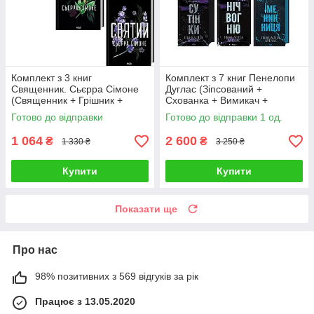
Комплект з 3 книг
Комплект з 7 книг Пенелопи
Священник. Сьєрра Сімоне
Дуглас (Зіпсований +
(Священник + Грішник +
Схованка + Вимикач +
Святий)
Конклав + Сутінки +
Готово до відправки
Готово до відправки 1 од.
Іменинниця та ін.)
1 064
2 600
₴
₴
1 330 ₴
3 250 ₴
Купити
Купити
Показати ще
Про нас
98% позитивних з 569 відгуків за рік
Працює з 13.05.2020