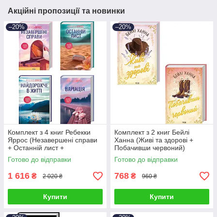
Акційні пропозиції та новинки
–20%
–20%
Комплект з 4 книг Ребекки
Комплект з 2 книг Бейлі
Яррос (Незавершені справи
Ханна (Живі та здорові +
+ Останній лист +
Побачивши червоний)
Найдорожче в житті +
Готово до відправки
Готово до відправки
Варіація)
1 616
768
₴
₴
2 020 ₴
960 ₴
Купити
Купити