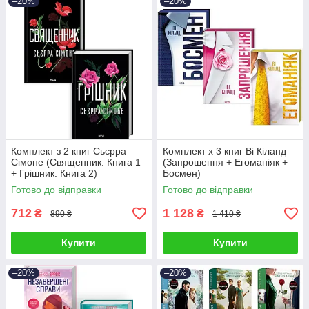
–20%
–20%
Комплект з 2 книг Сьєрра
Комплект х 3 книг Ві Кіланд
Сімоне (Священник. Книга 1
(Запрошення + Егоманіяк +
+ Грішник. Книга 2)
Босмен)
Готово до відправки
Готово до відправки
712
1 128
₴
₴
890 ₴
1 410 ₴
Купити
Купити
–20%
–20%