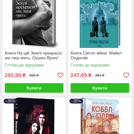
Книга На цій Землі прекрасні
Книга Світло війни. Майкл
ми лиш мить. Оушен Вуонґ
Ондатже
Готово до відправки
Готово до відправки
292,50
247,65
₴
₴
450 ₴
381 ₴
Купити
Купити
–35%
–35%