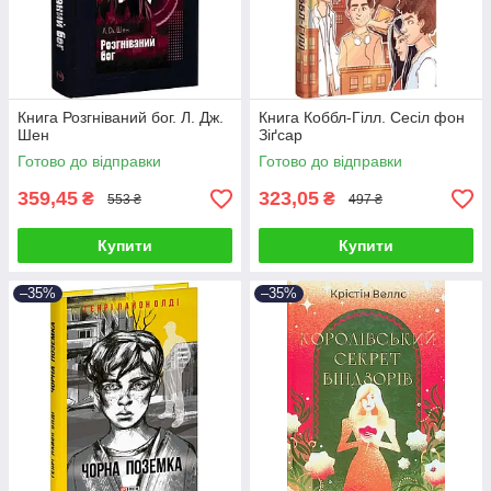
Книга Розгніваний бог. Л. Дж.
Книга Коббл-Гілл. Сесіл фон
Шен
Зіґсар
Готово до відправки
Готово до відправки
359,45
323,05
₴
₴
553 ₴
497 ₴
Купити
Купити
–35%
–35%