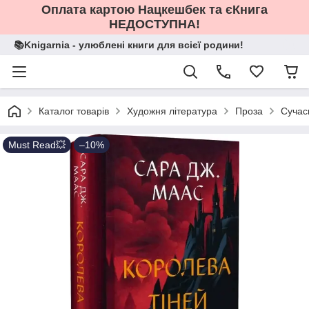
Оплата картою Нацкешбек та єКнига
НЕДОСТУПНА!
📚Knigarnia - улюблені книги для всієї родини!
Каталог товарів
Художня література
Проза
Сучас
Must Read💥
–10%