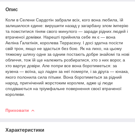
Опис
Коли в Селени Сардотін забрали всіх, кого вона любила, їй
залишилося єдине: вирушити назад у загарбану злом імперію
та помститися тіням свого минулого — заради рідних людей і
втраченої домівки. Нарешті прийняла себе як є — вона
Аеліна Ґалатінія, королева Террасену. І досі здатна посісти
свій трон, якщо не здасться без бою. Як на лихо, на цьому
тяжкому шляху одне за одним постають добре знайомі та нові
обличчя, тож їй ще належить розбиратися, хто з них ворог, а
хто вартує довіри. Але попри все вона боротиметься: за
кузена — воїна, що ладен за неї померти, і за друга — юнака,
якого полонила сила пітьми. Вона боротиметься за рідний
народ, пригнічений жорстоким королем, адже ці люди
сподіваються на тріумфальне повернення своєї втраченої
королеви.
Приховати
Характеристики