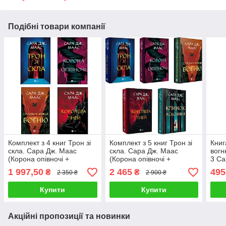
Подібні товари компанії
Комплект з 4 книг Трон зі
Комплект з 5 книг Трон зі
Книг
скла. Сара Дж. Маас
скла. Сара Дж. Маас
вогн
(Корона опівночі +
(Корона опівночі +
3 С
Спадкоємиця вогню +
Спадкоємиця вогню +
1 997,50
2 465
495
₴
₴
2 350 ₴
2 900 ₴
Королева тіней та ін)
Королева тіней + Клинок
асасинки)
Купити
Купити
Акційні пропозиції та новинки