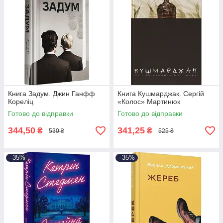
Книга Задум. Джин Ганфф
Книга Кушмарджак. Сергій
Кореліц
«Колос» Мартинюк
Готово до відправки
Готово до відправки
344,50
341,25
₴
₴
530 ₴
525 ₴
–35%
–35%