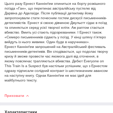
Цього разу Ернест Каннінґем опиниться на борту розкішного
поїзда «Ган», що перетинає австралійську пустелю від
Дарвіна до Аделаїди. Після публікації детективу йому
запропонували стати почесним гостем дискусії письменників-
детективістів. Ернест зі своєю дівчиною Джульєтт сідає в поїзд
та опиняється серед усієї творчої еліти. Аж раптом стається
вбивство. Вмить усі стають підозрюваними. І Ернест також.
«Семеро письменників сідають у поїзд. У кінці шляху п’ятеро
вийдуть із нього живими. Один буде в наручниках».
Ернест Каннінґем запрошений на Австралійський фестиваль
письменників-детективів. Він сподівається, що подолає творчу
кризу й зможе провести час якомога далі від оточення, в
якому повсякчас трапляються вбивства. Дебют Everyone on
This Train Is a Suspect був настільки успішним, що з Ернестом
одразу підписали солідний контракт із шестизначним авансом
на наступну книгу. Однак Каннінґем не має ідей для
майбутнього тексту.
Приховати
Характеристики