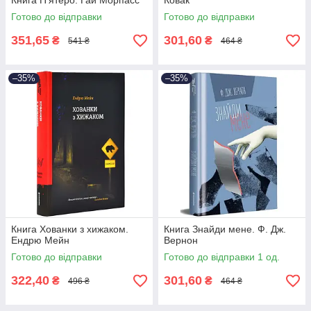
Книга П'ятеро. Ґай Морпасс
Ковак
Готово до відправки
Готово до відправки
351,65
301,60
₴
₴
541 ₴
464 ₴
–35%
–35%
Книга Хованки з хижаком.
Книга Знайди мене. Ф. Дж.
Ендрю Мейн
Вернон
Готово до відправки
Готово до відправки 1 од.
322,40
301,60
₴
₴
496 ₴
464 ₴