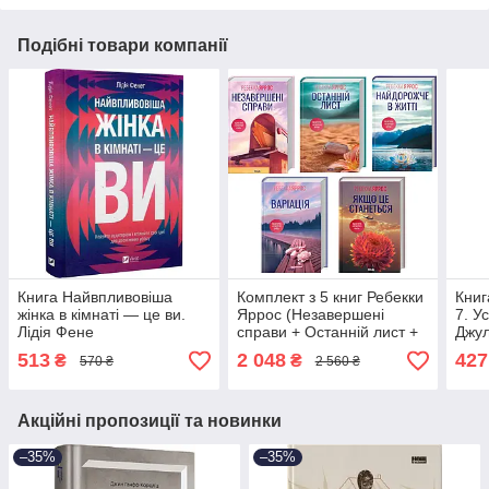
Подібні товари компанії
Книга Найвпливовіша
Комплект з 5 книг Ребекки
Книг
жінка в кімнаті — це ви.
Яррос (Незавершені
7. У
Лідія Фене
справи + Останній лист +
Джул
Найдорожче в житті +
513
2 048
427
₴
₴
570 ₴
2 560 ₴
Варіація + Якщо це
станеться)
Акційні пропозиції та новинки
–35%
–35%