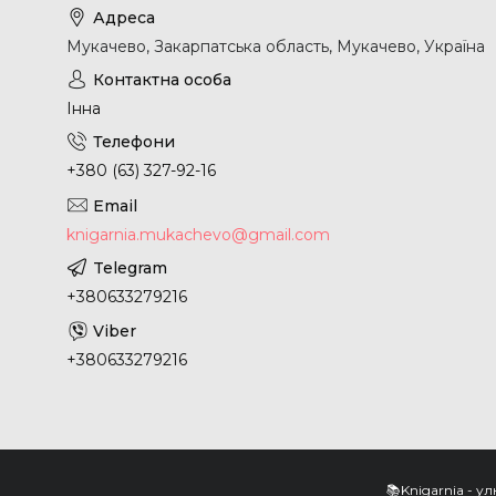
Мукачево, Закарпатська область, Мукачево, Україна
Інна
+380 (63) 327-92-16
knigarnia.mukachevo@gmail.com
+380633279216
+380633279216