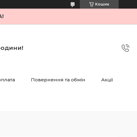
Кошик
А!
 родини!
оплата
Повернення та обмін
Акції