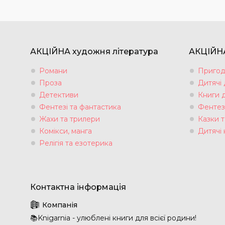
АКЦІЙНА художня література
АКЦІЙНА
Романи
Пригод
Проза
Дитячі
Детективи
Книги 
Фентезі та фантастика
Фентез
Жахи та трилери
Казки т
Комікси, манга
Дитячі 
Релігія та езотерика
📚Knigarnia - улюблені книги для всієї родини!