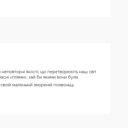
 й неповторні якості, що перетворюють наш світ
асні «плями», хай би якими вони були.
своїй маленькій змореній голівоньці.