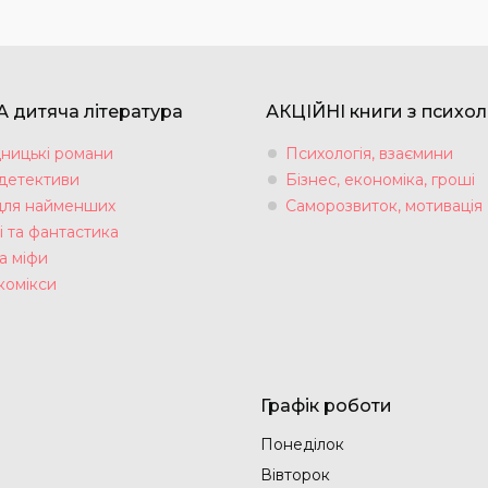
 дитяча література
АКЦІЙНІ книги з психол
ницькі романи
Психологія, взаємини
 детективи
Бізнес, економіка, гроші
для найменших
Саморозвиток, мотивація
і та фантастика
а міфи
комікси
Графік роботи
Понеділок
Вівторок