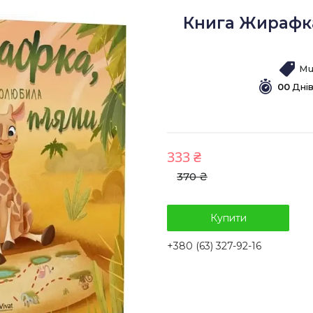
Книга Жирафка
Mu
0
0
Дні
333 ₴
370 ₴
Купити
+380 (63) 327-92-16