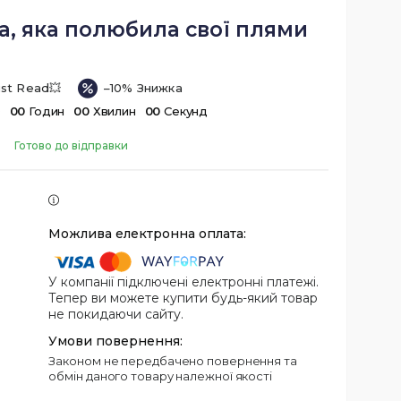
, яка полюбила свої плями
st Read💥
–10%
в
0
0
Годин
0
0
Хвилин
0
0
Секунд
Готово до відправки
У компанії підключені електронні платежі.
Тепер ви можете купити будь-який товар
не покидаючи сайту.
Законом не передбачено повернення та
обмін даного товару належної якості