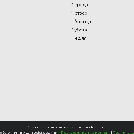
Середа
Четвер
Пʼятниця
Субота
Неділя
Сайт створений на маркетплейсі
Prom.ua
📚Knigarnia - улюблені книги для всієї родини! |
Поскаржитися на контент
|
Політика к