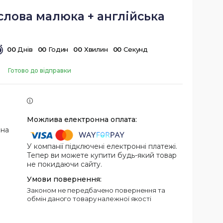
слова малюка + англійська
0
0
Днів
0
0
Годин
0
0
Хвилин
0
0
Секунд
Готово до відправки
 на
У компанії підключені електронні платежі.
Тепер ви можете купити будь-який товар
не покидаючи сайту.
Законом не передбачено повернення та
обмін даного товару належної якості