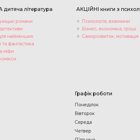
 дитяча література
АКЦІЙНІ книги з психол
ницькі романи
Психологія, взаємини
 детективи
Бізнес, економіка, гроші
для найменших
Саморозвиток, мотивація
і та фантастика
а міфи
комікси
Графік роботи
Понеділок
Вівторок
Середа
Четвер
Пʼятниця