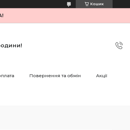
Кошик
А!
 родини!
оплата
Повернення та обмін
Акції