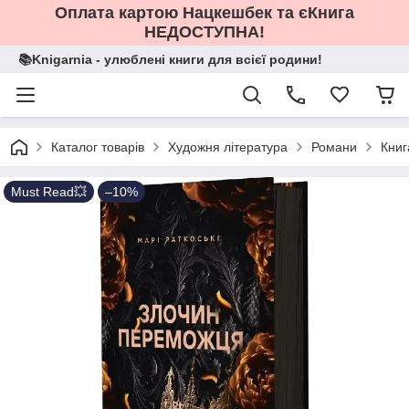
Оплата картою Нацкешбек та єКнига
НЕДОСТУПНА!
📚Knigarnia - улюблені книги для всієї родини!
Каталог товарів
Художня література
Романи
Книг
Must Read💥
–10%