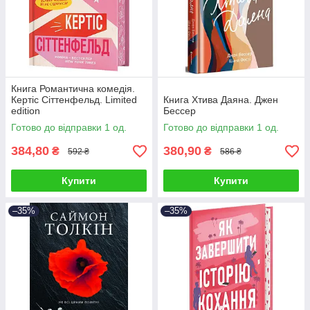
Книга Романтична комедія.
Кертіс Сіттенфельд. Limited
Книга Хтива Даяна. Джен
edition
Бессер
Готово до відправки 1 од.
Готово до відправки 1 од.
384,80
380,90
₴
₴
592 ₴
586 ₴
Купити
Купити
–35%
–35%