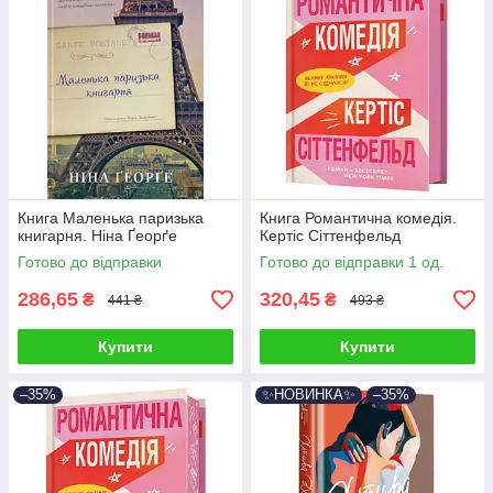
Книга Маленька паризька
Книга Романтична комедія.
книгарня. Ніна Ґеорґе
Кертіс Сіттенфельд
Готово до відправки
Готово до відправки 1 од.
286,65
320,45
₴
₴
441 ₴
493 ₴
Купити
Купити
–35%
✨НОВИНКА✨
–35%