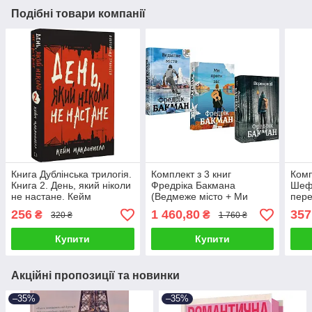
Подібні товари компанії
Книга Дублінська трилогія.
Комплект з 3 книг
Комп
Книга 2. День, який ніколи
Фредріка Бакмана
Шеф
не настане. Кейм
(Ведмеже місто + Ми
пере
МакДоннелл
проти вас + Переможці)
cвої
256
1 460,80
357
₴
₴
320 ₴
1 760 ₴
фіна
Купити
Купити
Акційні пропозиції та новинки
–35%
–35%