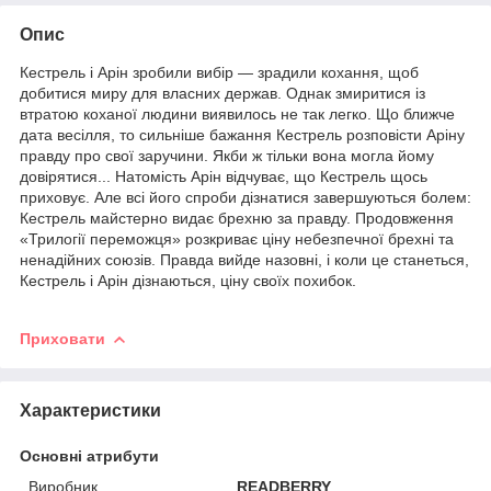
Опис
Кестрель і Арін зробили вибір — зрадили кохання, щоб
добитися миру для власних держав. Однак змиритися із
втратою коханої людини виявилось не так легко. Що ближче
дата весілля, то сильніше бажання Кестрель розповісти Аріну
правду про свої заручини. Якби ж тільки вона могла йому
довірятися... Натомість Арін відчуває, що Кестрель щось
приховує. Але всі його спроби дізнатися завершуються болем:
Кестрель майстерно видає брехню за правду. Продовження
«Трилогії переможця» розкриває ціну небезпечної брехні та
ненадійних союзів. Правда вийде назовні, і коли це станеться,
Кестрель і Арін дізнаються, ціну своїх похибок.
Приховати
Характеристики
Основні атрибути
Виробник
READBERRY