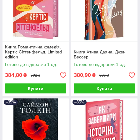
Книга Романтична комедія.
Кертіс Сіттенфельд. Limited
Книга Хтива Даяна. Джен
edition
Бессер
Готово до відправки 1 од.
Готово до відправки 1 од.
384,80
380,90
₴
₴
592 ₴
586 ₴
Купити
Купити
–35%
–35%