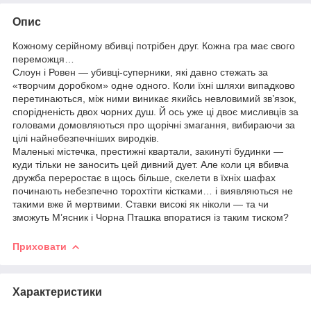
Опис
Кожному серійному вбивці потрібен друг. Кожна гра має свого
переможця…
Слоун і Ровен — убивці-суперники, які давно стежать за
«творчим доробком» одне одного. Коли їхні шляхи випадково
перетинаються, між ними виникає якийсь невловимий зв’язок,
спорідненість двох чорних душ. Й ось уже ці двоє мисливців за
головами домовляються про щорічні змагання, вибираючи за
цілі найнебезпечніших виродків.
Маленькі містечка, престижні квартали, закинуті будинки —
куди тільки не заносить цей дивний дует. Але коли ця вбивча
дружба переростає в щось більше, скелети в їхніх шафах
починають небезпечно торохтіти кістками… і виявляються не
такими вже й мертвими. Ставки високі як ніколи — та чи
зможуть М’ясник і Чорна Пташка впоратися із таким тиском?
Приховати
Характеристики