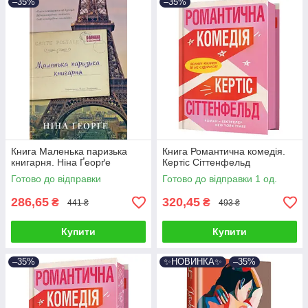
–35%
–35%
Книга Маленька паризька
Книга Романтична комедія.
книгарня. Ніна Ґеорґе
Кертіс Сіттенфельд
Готово до відправки
Готово до відправки 1 од.
286,65
320,45
₴
₴
441 ₴
493 ₴
Купити
Купити
–35%
✨НОВИНКА✨
–35%