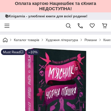
Оплата картою Нацкешбек та єКнига
НЕДОСТУПНА!
📚Knigarnia - улюблені книги для всієї родини!
Каталог товарів
Художня література
Романи
Книг
Must Read💥
–10%