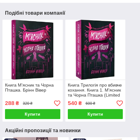
Подібні товари компанії
Книга М'ясник та Чорна
Книга Трилогія про вбивче
Пташка. Брінн Вівер
кохання. Книга 1. М'ясник
та Чорна Пташка (Limited
edition). Брінн Вівер
288
540
₴
₴
320 ₴
600 ₴
Купити
Купити
Акційні пропозиції та новинки