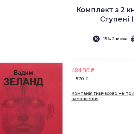
Комплект з 2 к
Ступені 
–15%
484,50 ₴
570 ₴
Компанія тимчасово не пр
замовлення