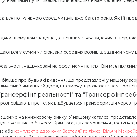
ануть вашими путівниками. Вони відкриють вам маленькі секрет
ається популярною серед читачів вже багато років. Як і її пр
вдяки цьому вони є дещо дешевшими, ніж видання з твердою
щаються у сумки чи рюкзаки середніх розмірів, завдяки чому 
 реальності, надруковані на офсетному папері. Він має приємн
 більше про будь-які видання, що представлені у нашому асор
личезний читацький досвід та зможуть розказати вам про всі 
Трансерфінг реальності” та “Трансерфінг себ
і розповідають про те, як відбувається трансформація через
ацюємо на книжковому ринку. У нашому каталозі представлено
ови успішного бізнесу. Крім того, для замовлення доступна ди
да або
комплект з двох книг Застеляйте ліжко. Вільям Макрей
 кошик на сайті, в месенджерах або телефоном. Ми опрацьову