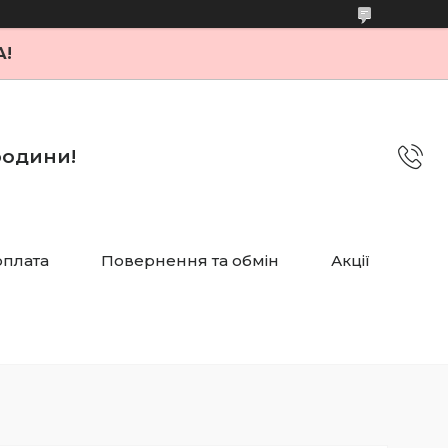
А!
 родини!
оплата
Повернення та обмін
Акції