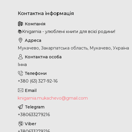
📚Knigarnia - улюблені книги для всієї родини!
Мукачево, Закарпатська область, Мукачево, Україна
Інна
+380 (63) 327-92-16
knigarnia.mukachevo@gmail.com
+380633279216
+380633279216