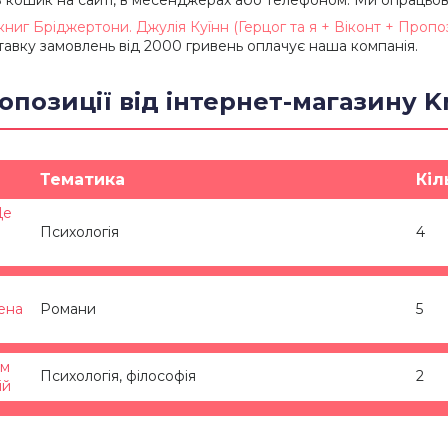
 книг Бріджертони. Джулія Куїнн (Герцог та я + Віконт + Пропо
авку замовлень від 2000 гривень оплачує наша компанія.
опозиції від інтернет-магазину K
Тематика
Кіл
Це
Психологія
4
н
мена
Романи
5
ям
Психологія, філософія
2
ій