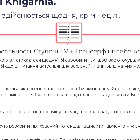
 Knigarnia.
здійснюється щодня, крім неділі.
еальності. Ступені I-V + Трансерфінг себе: 
 якою ви стикаєтеся щодня? Як зробити так, щоб вас оточували
кщо ці питання актуальні для вас, знайти відповіді на них мо
 — книга, яка розповідає про способи зміни світу. Хтось скаже
ність змінюється буквально на очах, головне — адресувати Все
а розповідає не про зміну ситуації навколо вас, а про складн
ожуть розкрити прихований потенціал, віднайти гармонію між вн