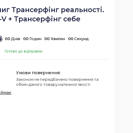
ниг Трансерфінг реальності.
I-V + Трансерфінг себе
0
0
Днів
0
0
Годин
0
0
Хвилин
0
0
Секунд
Готово до відправки
Законом не передбачено повернення та
обмін даного товару належної якості
иймає