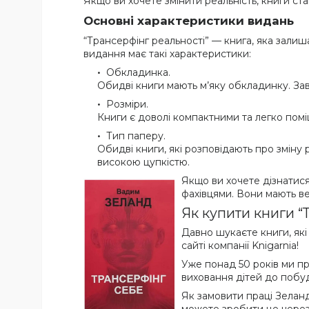
Якщо ви хочете змінити реальність, книги ст
Основні характеристики видань
“Трансерфінг реальності” — книга, яка залиш
видання має такі характеристики:
Обкладинка.
Обидві книги мають м’яку обкладинку. За
Розміри.
Книги є доволі компактними та легко помі
Тип паперу.
Обидві книги, які розповідають про зміну
високою цупкістю.
Якщо ви хочете дізнатися
фахівцями. Вони мають ве
Як купити книги “
Давно шукаєте книги, як
сайті компанії Knigarnia!
Уже понад 50 років ми пр
виховання дітей до побуд
Як замовити праці Зелан
можете зробити це через