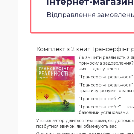
інтернет-магазині
Відправлення замовлень 
Комплект з 2 книг Трансерфінг р
Як змінити реальність, з
приносила задоволення? Я
них — далі у тексті.
“Трансерфінг реальності”
“Трансерфінг реальності”
практику, розумів: реаль
“Трансерфінг себе”
“Трансерфінг себе” — книг
базовими установками.
У книзі автор ділиться техніками, які допом
позбутися звичок, які обмежують вас.