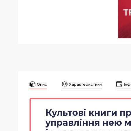
Опис
Характеристики
Інф
Культові книги п
управління нею 