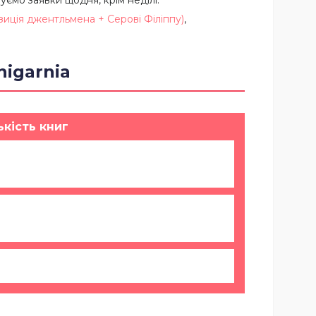
зиція джентльмена + Серові Філіппу)
,
nigarnia
ькість книг