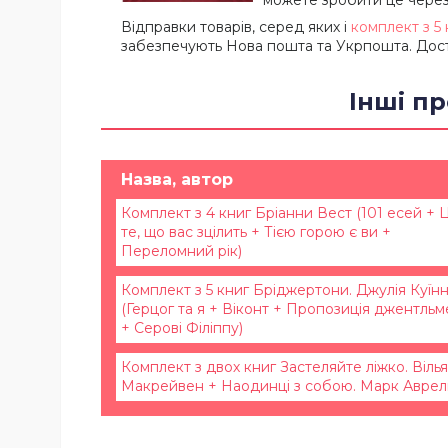
Відправки товарів, серед яких і
комплект з 5
забезпечують Нова пошта та Укрпошта. Дост
Інші пр
Назва, автор
Комплект з 4 книг Бріанни Вест (101 есей + 
те, що вас зцілить + Тією горою є ви +
Переломний рік)
Комплект з 5 книг Бріджертони. Джулія Куїн
(Герцог та я + Віконт + Пропозиція джентль
+ Серові Філіппу)
Комплект з двох книг Застеляйте ліжко. Віль
Макрейвен + Наодинці з собою. Марк Аврел