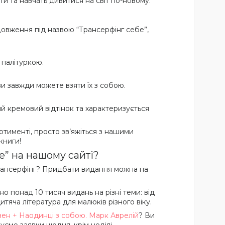
и та навчать дивитися на світ по-новому.
одовження під назвою “Трансерфінг себе”,
 палітуркою.
ви завжди можете взяти їх з собою.
ий кремовий відтінок та характеризується
тименті, просто зв’яжіться з нашими
книги!
е” на нашому сайті?
 трансерфінг? Придбати видання можна на
 понад 10 тисяч видань на різні теми: від
тяча література для малюків різного віку.
вен + Наодинці з собою. Марк Аврелій
? Ви
ємо заявки щодня, крім неділі.