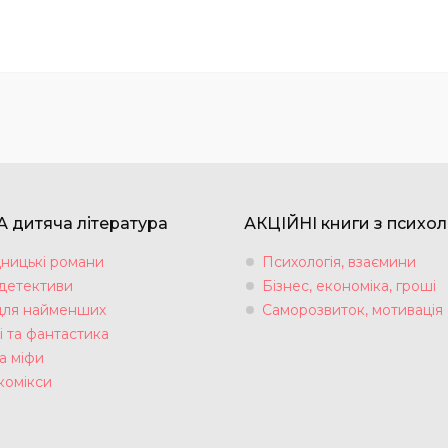
 дитяча література
АКЦІЙНІ книги з психол
ницькі романи
Психологія, взаємини
 детективи
Бізнес, економіка, гроші
для найменших
Саморозвиток, мотивація
і та фантастика
а міфи
комікси