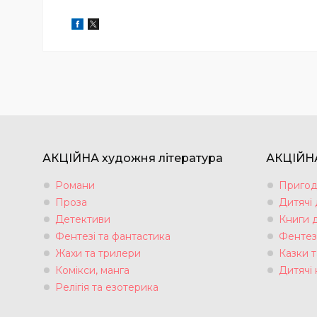
АКЦІЙНА художня література
АКЦІЙНА
Романи
Пригод
Проза
Дитячі
Детективи
Книги 
Фентезі та фантастика
Фентез
Жахи та трилери
Казки т
Комікси, манга
Дитячі 
Релігія та езотерика