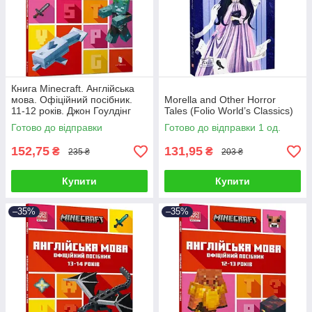
Книга Minecraft. Англійська
мова. Офіційний посібник.
Morella and Other Horror
11-12 років. Джон Гоулдінг
Tales (Folio World’s Classics)
Готово до відправки
Готово до відправки 1 од.
152,75
131,95
₴
₴
235 ₴
203 ₴
Купити
Купити
–35%
–35%