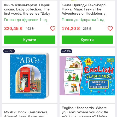
Книга Флеш-картки. Перші
Книга Пригоди Гекльберрі
слова, Baby collection. The
Фінна. Марк Твен \ The
first words, the series "Baby
Adventures of Huckleberry
Collection"
Finn. Mark Twain
Готово до відправки 1 од.
Готово до відправки 1 од.
320,45
174,20
₴
₴
493 ₴
268 ₴
Купити
Купити
–22%
–20%
English : flashcards. Where
My ABC book. (англійська
you are? Where you go? Де
Абетка). Іван Малкович
ти? Куди рухаєшся? Набір