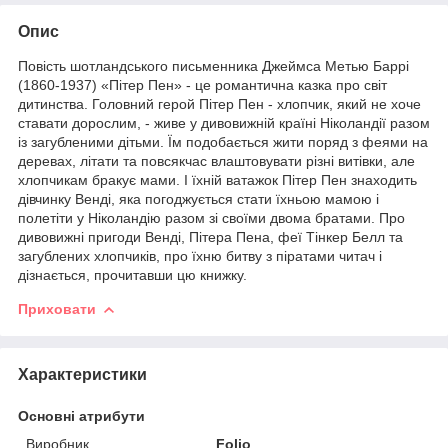
Опис
Повість шотландського письменника Джеймса Метью Баррі
(1860-1937) «Пітер Пен» - це романтична казка про світ
дитинства. Головний герой Пітер Пен - хлопчик, який не хоче
ставати дорослим, - живе у дивовижній країні Ніколандії разом
із загубленими дітьми. Їм подобається жити поряд з феями на
деревах, літати та повсякчас влаштовувати різні витівки, але
хлопчикам бракує мами. І їхній ватажок Пітер Пен знаходить
дівчинку Венді, яка погоджується стати їхньою мамою і
полетіти у Ніколандію разом зі своїми двома братами. Про
дивовижні пригоди Венді, Пітера Пена, феї Тінкер Белл та
загублених хлопчиків, про їхню битву з піратами читач і
дізнається, прочитавши цю книжку.
Приховати
Характеристики
Основні атрибути
Виробник
Folio