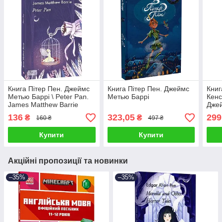
Книга Пітер Пен. Джеймс
Книга Пітер Пен. Джеймс
Книг
Метью Баррі \ Peter Pan.
Метью Баррі
Кенс
James Matthew Barrie
Дже
136
323,05
299
₴
₴
160 ₴
497 ₴
Купити
Купити
Акційні пропозиції та новинки
–35%
–35%