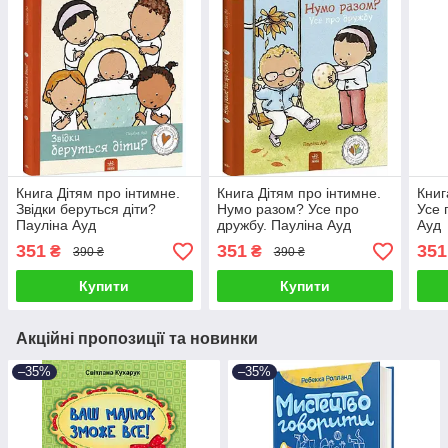
Книга Дітям про інтимне.
Книга Дітям про інтимне.
Книг
Звідки беруться діти?
Нумо разом? Усе про
Усе 
Пауліна Ауд
дружбу. Пауліна Ауд
Ауд
351
351
351
₴
₴
390 ₴
390 ₴
Купити
Купити
Акційні пропозиції та новинки
–35%
–35%