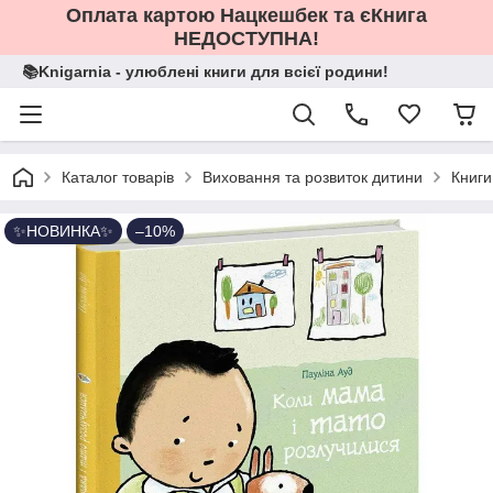
Оплата картою Нацкешбек та єКнига
НЕДОСТУПНА!
📚Knigarnia - улюблені книги для всієї родини!
Каталог товарів
Виховання та розвиток дитини
Книги
✨НОВИНКА✨
–10%