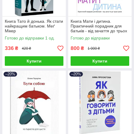
Книга Тато й донька. Як стати
Книга Мати і дитина.
найкращим батьком. Меґ
Практичний порадник для
Мікер
батьків - від зачаття до трьох
років. Елізабет Фенвік
Готово до відправки 1 од.
Готово до відправки
336
800
₴
₴
420 ₴
1 000 ₴
Купити
Купити
–20%
–20%