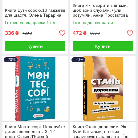
Книга Як говорити з дітьми,
Книга Бути собою.10 ґаджетів
щоб вони слухали, чули і
для щастя. Олена Тараріна
розуміли. Анна Просвєтова
Готово до відправки 1 од.
Готово до відправки
336
472
₴
₴
420 ₴
590 ₴
Купити
Купити
–20%
–20%
Книга Монтессорі. Подаруйте
Книга Стань дорослим. Як
дитині впевненість. 3–12
бути батьками, на яких
років. Сільві Д'Есклеб
заслуговують наші діти. Ґері