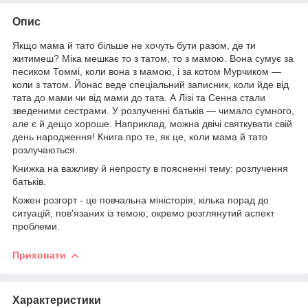
Опис
Якщо мама й тато більше не хочуть бути разом, де ти
житимеш? Міка мешкає то з татом, то з мамою. Вона сумує за
песиком Томмі, коли вона з мамою, і за котом Мурчиком —
коли з татом. Йонас веде спеціальний записник, коли йде від
тата до мами чи від мами до тата. А Лізі та Сенна стали
зведеними сестрами. У розлученні батьків — чимало сумного,
але є й дещо хороше. Наприклад, можна двічі святкувати свій
день народження! Книга про те, як це, коли мама й тато
розлучаються.
Книжка на важливу й непросту в поясненні тему: розлучення
батьків.
Кожен розгорт - це повчальна міністорія; кілька порад до
ситуацій, пов'язаних із темою; окремо розглянутий аспект
проблеми.
Приховати
Характеристики