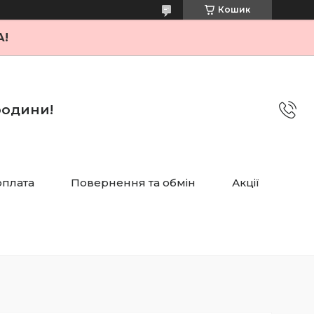
Кошик
А!
 родини!
оплата
Повернення та обмін
Акції