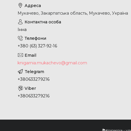
Мукачево, Закарпатська область, Мукачево, Україна
Інна
+380 (63) 327-92-16
knigarnia.mukachevo@gmail.com
+380633279216
+380633279216