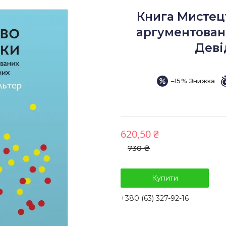
Книга Мистец
аргументовани
Деві
–15%
620,50 ₴
730 ₴
Купити
+380 (63) 327-92-16