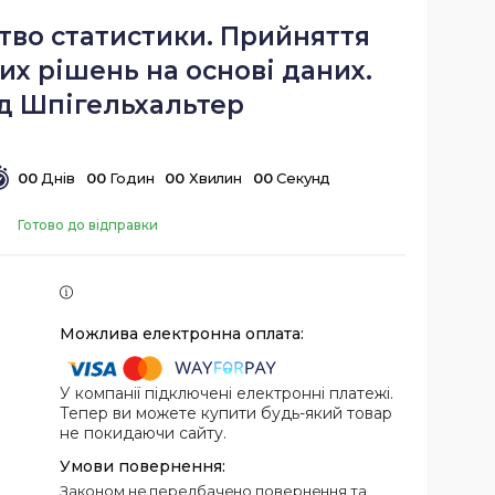
тво статистики. Прийняття
х рішень на основі даних.
д Шпігельхальтер
0
0
Днів
0
0
Годин
0
0
Хвилин
0
0
Секунд
Готово до відправки
У компанії підключені електронні платежі.
Тепер ви можете купити будь-який товар
не покидаючи сайту.
Законом не передбачено повернення та