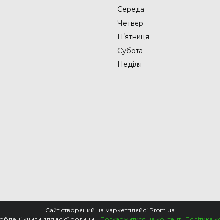
Середа
Четвер
Пʼятниця
Субота
Неділя
Сайт створений на маркетплейсі
Prom.ua
📚Knigarnia - улюблені книги для всієї родини! |
Поскаржитися на контент
|
Політика к