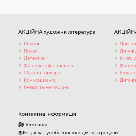
АКЦІЙНА художня література
АКЦІЙНА
Романи
Пригод
Проза
Дитячі
Детективи
Книги 
Фентезі та фантастика
Фентез
Жахи та трилери
Казки т
Комікси, манга
Дитячі 
Релігія та езотерика
📚Knigarnia - улюблені книги для всієї родини!