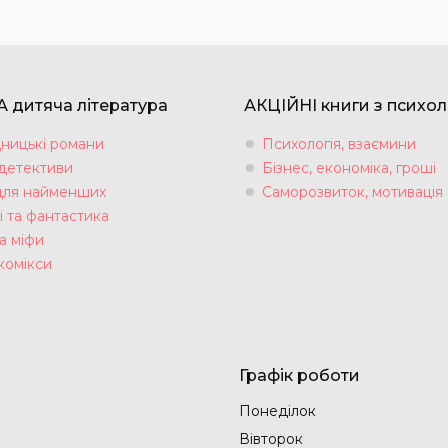
 дитяча література
АКЦІЙНІ книги з психол
ницькі романи
Психологія, взаємини
 детективи
Бізнес, економіка, гроші
для найменших
Саморозвиток, мотивація
і та фантастика
а міфи
комікси
Графік роботи
Понеділок
Вівторок