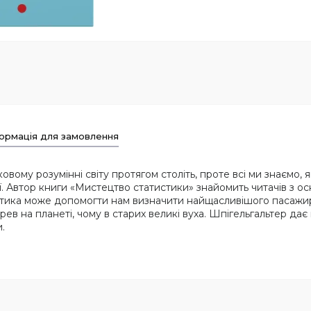
ормація для замовлення
овому розумінні світу протягом століть, проте всі ми знаємо,
ї. Автор книги «Мистецтво статистики» знайомить читачів з о
тистика може допомогти нам визначити найщасливішого пасажи
в на планеті, чому в старих великі вуха. Шпігельгальтер дає 
.