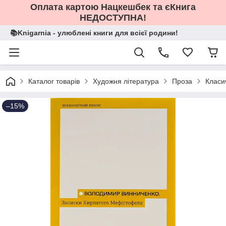
Оплата картою Нацкешбек та єКнига
НЕДОСТУПНА!
📚Knigarnia - улюблені книги для всієї родини!
Каталог товарів
Художня література
Проза
Класи
–15%