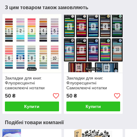
З цим товаром також замовляють
Закладки для книг.
Закладки для книг.
Флуоресцентні
Флуоресцентні
самоклеючі нотатки
Самоклеючі нотатки
50
50
₴
₴
Купити
Купити
Подібні товари компанії