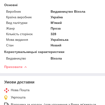
Основні
Виробник
Видавництво Віхола
Країна виробник
Україна
Вид палітурки
М'який
Жанр
Проза
Кількість сторінок
328
Мова видання
Українська
Стан
Новий
Користувальницькі характеристики
Видавництво
Віхола
Приховати
Умови доставки
Нова Пошта
Укрпошта
Відправка за кордон. (для уточнення з Вами зв'яжеться