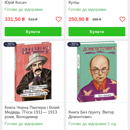
Юрій Косач
Куліш
Готово до відправки
Готово до відправки
331,50
250,90
₴
₴
510 ₴
386 ₴
Купити
Купити
–35%
–35%
Книга Чорна Пантера i Білий
Медвідь. П’єси 1911— 1913
Книга Без ґрунту. Віктор
років. Володимир
Домонтович
Винниченко
Готово до відправки
Готово до відправки 1 од.