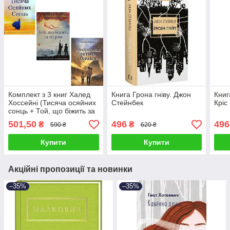
Комплект з 3 книг Халед
Книга Грона гніву. Джон
Книг
Хоссейні (Тисяча осяйних
Стейнбек
Кріс
сонць + Той, що біжить за
вітром + І відлуння летить
501,50
496
496
₴
₴
590 ₴
620 ₴
гормами)
Купити
Купити
Акційні пропозиції та новинки
–35%
–35%