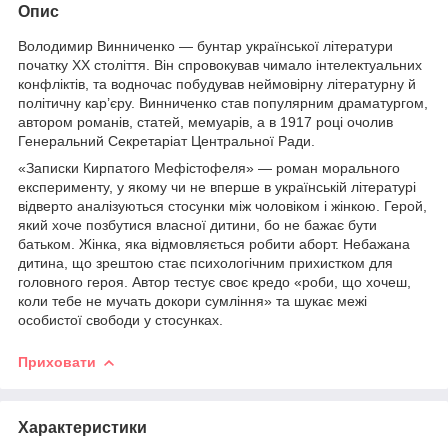
Опис
Володимир Винниченко — бунтар української літератури
початку ХХ століття. Він спровокував чимало інтелектуальних
конфліктів, та водночас побудував неймовірну літературну й
політичну кар’єру. Винниченко став популярним драматургом,
автором романів, статей, мемуарів, а в 1917 році очолив
Генеральний Секретаріат Центральної Ради.
«Записки Кирпатого Мефістофеля» — роман морального
експерименту, у якому чи не вперше в українській літературі
відверто аналізуються стосунки між чоловіком і жінкою. Герой,
який хоче позбутися власної дитини, бо не бажає бути
батьком. Жінка, яка відмовляється робити аборт. Небажана
дитина, що зрештою стає психологічним прихистком для
головного героя. Автор тестує своє кредо «роби, що хочеш,
коли тебе не мучать докори сумління» та шукає межі
особистої свободи у стосунках.
Приховати
Характеристики