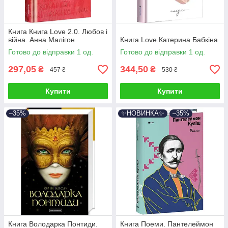
Книга Книга Love 2.0. Любов і
війна. Анна Малігон
Книга Love.Катерина Бабкіна
Готово до відправки 1 од.
Готово до відправки 1 од.
297,05
344,50
₴
₴
457 ₴
530 ₴
Купити
Купити
–35%
✨НОВИНКА✨
–35%
Книга Володарка Понтиди.
Книга Поеми. Пантелеймон