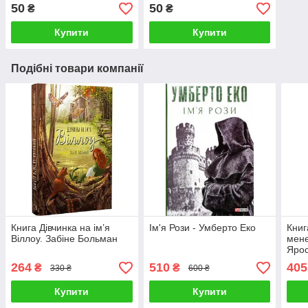
50
50
₴
₴
Купити
Купити
Подібні товари компанії
Книга Дівчинка на ім’я
Ім'я Рози - Умберто Еко
Книг
Віллоу. Забіне Больман
мене
Ярос
264
510
405
₴
₴
330 ₴
600 ₴
Купити
Купити