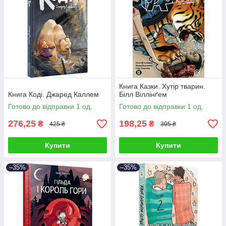
Книга Казки. Хутір тварин.
Книга Коді. Джаред Каллем
Білл Віллінґем
Готово до відправки 1 од.
Готово до відправки 1 од.
276,25
198,25
₴
₴
425 ₴
305 ₴
Купити
Купити
–35%
–35%