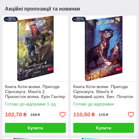
Акційні пропозиції та новинки
–35%
–35%
Книга Коти-вояки. Пригоди
Книга Коти-вояки. Пригоди
Сіросмуга. Манґа 2.
Сіросмуга. Манґа 4.
Прихисток вояка. Ерін Гантер
Кривавий шлях. Бич. Початок
легенди. Ерін Гантер
Готово до відправки 1 од.
Готово до відправки
102,70
110,50
₴
₴
158 ₴
170 ₴
Купити
Купити