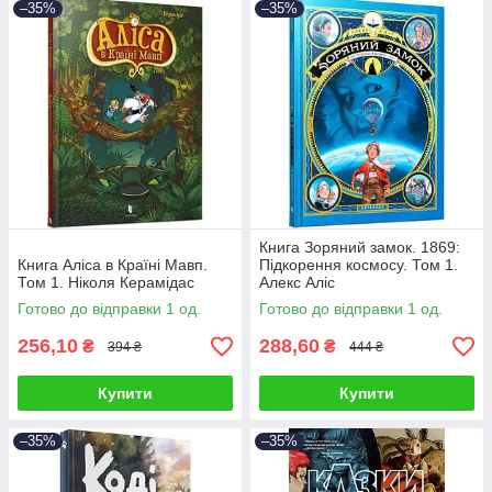
–35%
–35%
Книга Зоряний замок. 1869:
Книга Аліса в Країні Мавп.
Підкорення космосу. Том 1.
Том 1. Ніколя Керамідас
Алекс Аліс
Готово до відправки 1 од.
Готово до відправки 1 од.
256,10
288,60
₴
₴
394 ₴
444 ₴
Купити
Купити
–35%
–35%