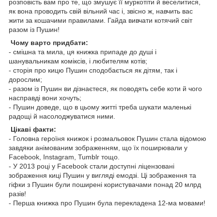
розповість вам про те, що змушує її муркотіти й веселитися,
як вона проводить свій вільний час і, звісно ж, навчить вас
жити за кошачими правилами. Гайда вивчати котячий світ
разом із Пушин!
Чому варто придбати:
- смішна та мила, ця книжка припаде до душі і
шанувальникам коміксів, і любителям котів;
- сторія про кицю Пушин сподобається як дітям, так і
дорослим;
- разом із Пушин ви дізнаєтеся, як поводять себе коти й чого
насправді вони хочуть;
- Пушин доведе, що в цьому житті треба шукати маленькі
радощі й насолоджуватися ними.
Цікаві факти:
- Головна героїня книжок і розмальовок Пушин стала відомою
завдяки анімованим зображенням, що їх поширювали у
Facebook, Instagram, Tumblr тощо.
- У 2013 році у Facebook стали доступні ліцензовані
зображення киці Пушин у вигляді емодзі. Ці зображення та
гіфки з Пушин були поширені користувачами понад 20 млрд
разів!
- Перша книжка про Пушин була перекладена 12-ма мовами!