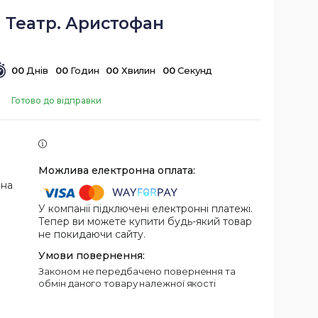
 Театр. Аристофан
0
0
Днів
0
0
Годин
0
0
Хвилин
0
0
Секунд
Готово до відправки
 на
У компанії підключені електронні платежі.
Тепер ви можете купити будь-який товар
не покидаючи сайту.
Законом не передбачено повернення та
обмін даного товару належної якості