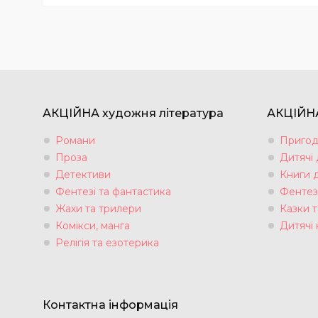
АКЦІЙНА художня література
АКЦІЙНА
Романи
Пригод
Проза
Дитячі
Детективи
Книги 
Фентезі та фантастика
Фентез
Жахи та трилери
Казки т
Комікси, манга
Дитячі 
Релігія та езотерика