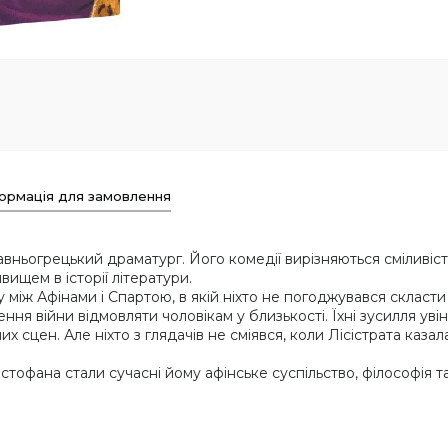
ормація для замовлення
вньогрецький драматург. Його комедії вирізняються сміливістю
ищем в історії літератури.
у між Афінами і Спартою, в якій ніхто не погоджувався скласт
ння війни відмовляти чоловікам у близькості. Їхні зусилля уві
 сцен. Але ніхто з глядачів не сміявся, коли Лісістрата казал
стофана стали сучасні йому афінське суспільство, філософія та