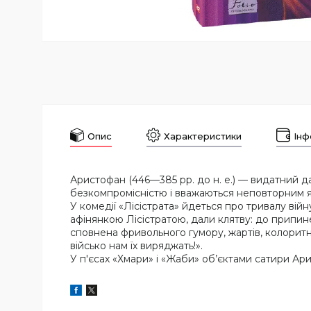
Опис
Характеристики
Інф
Аристофан (446—385 рр. до н. е.) — видатний да
безкомпромісністю і вважаються неповторним яв
У комедії «Лісістрата» йдеться про тривалу війн
афінянкою Лісістратою, дали клятву: до припине
сповнена фривольного гумору, жартів, колоритних
військо нам їх виряджать!».
У п'єсах «Хмари» і «Жаби» об’єктами сатири Ари