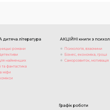
 дитяча література
АКЦІЙНІ книги з психол
ницькі романи
Психологія, взаємини
 детективи
Бізнес, економіка, гроші
для найменших
Саморозвиток, мотивація
і та фантастика
а міфи
комікси
Графік роботи