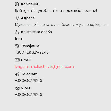
📚Knigarnia - улюблені книги для всієї родини!
Мукачево, Закарпатська область, Мукачево, Україна
Інна
+380 (63) 327-92-16
knigarnia.mukachevo@gmail.com
+380633279216
+380633279216