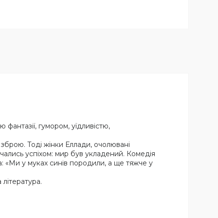
 фантазії, гумором, уїдливістю,
и зброю. Тоді жінки Еллади, очолювані
нчались успіхом: мир був укладений. Комедія
а: «Ми у муках синів породили, а ще тяжче у
 література.