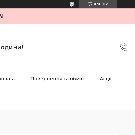
Кошик
А!
 родини!
оплата
Повернення та обмін
Акції