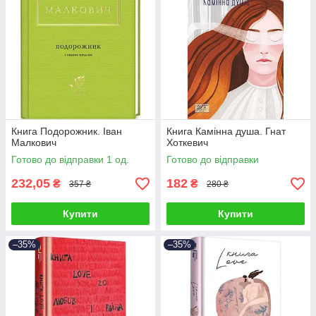
Книга Подорожник. Іван
Книга Камінна душа. Гнат
Малкович
Хоткевич
Готово до відправки 1 од.
Готово до відправки
232,05
182
₴
₴
357 ₴
280 ₴
Купити
Купити
–35%
–35%