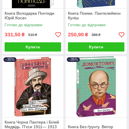
Книга Володарка Понтиди.
Книга Поеми. Пантелеймон
Юрій Косач
Куліш
Готово до відправки
Готово до відправки
331,50
250,90
₴
₴
510 ₴
386 ₴
Купити
Купити
–35%
–35%
Книга Чорна Пантера i Білий
Медвідь. П’єси 1911— 1913
Книга Без ґрунту. Віктор