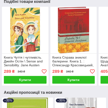
Подібні товари компанії
Книга Чуття і чутливість.
Книга Справа зниклої
Книг
Джейн Остін \ Sense and
балерини. Книга 1. :
Щоде
Sensibility. Jane Austen
Олександр Красовицький,
Анат
Євгенія Кужавська
289
289
405
₴
₴
340 ₴
340 ₴
Купити
Купити
Акційні пропозиції та новинки
–35%
–35%