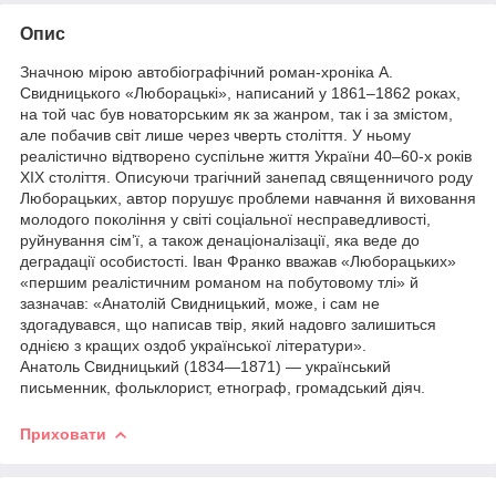
Опис
Значною мірою автобіографічний роман-хроніка А.
Свидницького «Люборацькі», написаний у 1861–1862 роках,
на той час був новаторським як за жанром, так і за змістом,
але побачив світ лише через чверть століття. У ньому
реалістично відтворено суспільне життя України 40–60-х років
XIX століття. Описуючи трагічний занепад священничого роду
Люборацьких, автор порушує проблеми навчання й виховання
молодого покоління у світі соціальної несправедливості,
руйнування сім’ї, а також денаціоналізації, яка веде до
деградації особистості. Іван Франко вважав «Люборацьких»
«першим реалістичним романом на побутовому тлі» й
зазначав: «Анатолій Свидницький, може, і сам не
здогадувався, що написав твір, який надовго залишиться
однією з кращих оздоб української літератури».
Анатоль Свидницький (1834—1871) — український
письменник, фольклорист, етнограф, громадський діяч.
Приховати