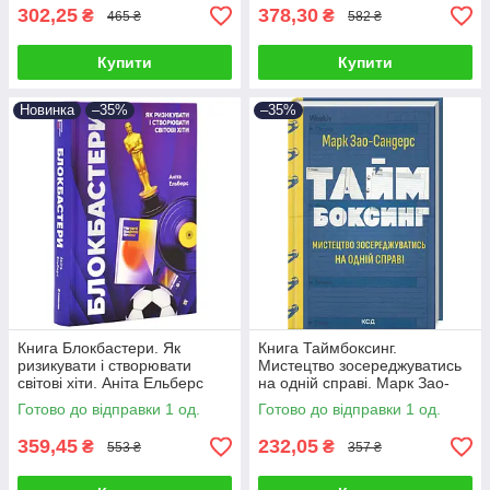
302,25
378,30
₴
₴
465 ₴
582 ₴
Купити
Купити
Новинка
–35%
–35%
Книга Блокбастери. Як
Книга Таймбоксинг.
ризикувати і створювати
Мистецтво зосереджуватись
світові хіти. Аніта Ельберс
на одній справі. Марк Зао-
Сандерс
Готово до відправки 1 од.
Готово до відправки 1 од.
359,45
232,05
₴
₴
553 ₴
357 ₴