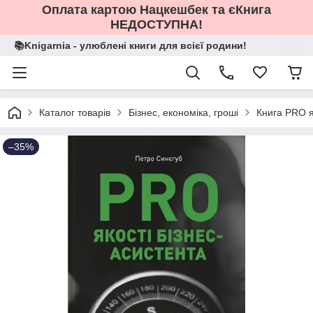
Оплата картою Нацкешбек та єКнига
НЕДОСТУПНА!
📚Knigarnia - улюблені книги для всієї родини!
Каталог товарів
Бізнес, економіка, гроші
Книга PRO я
–35%