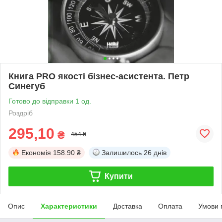
Книга PRO якості бізнес-асистента. Петр
Синегуб
Готово до відправки 1 од.
Роздріб
295,10
₴
454 ₴
Економія
158.90 ₴
Залишилось
26 днів
Купити
Опис
Характеристики
Доставка
Оплата
Умови 