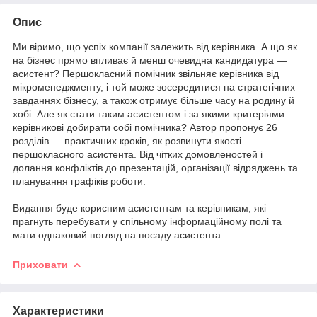
Опис
Ми віримо, що успіх компанії залежить від керівника. А що як
на бізнес прямо впливає й менш очевидна кандидатура —
асистент? Першокласний помічник звільняє керівника від
мікроменеджменту, і той може зосередитися на стратегічних
завданнях бізнесу, а також отримує більше часу на родину й
хобі. Але як стати таким асистентом і за якими критеріями
керівникові добирати собі помічника? Автор пропонує 26
розділів — практичних кроків, як розвинути якості
першокласного асистента. Від чітких домовленостей і
долання конфліктів до презентацій, організації відряджень та
планування графіків роботи.
Видання буде корисним асистентам та керівникам, які
прагнуть перебувати у спільному інформаційному полі та
мати однаковий погляд на посаду асистента.
Приховати
Характеристики