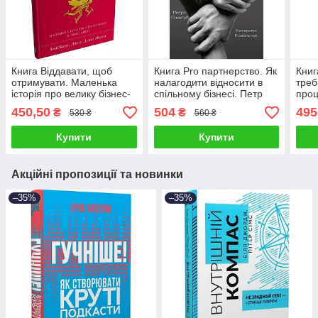
Книга Віддавати, щоб
Книга Pro партнерство. Як
Книг
отримувати. Маленька
налагодити відносити в
треб
історія про велику бізнес-
спільному бізнесі. Петр
проц
ідею. Джон Девід Манн,
Синегуб
Заве
450,50
504
495
₴
₴
530 ₴
560 ₴
Боб Берг
Купити
Купити
Акційні пропозиції та новинки
–35%
–35%