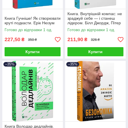
Книга. Внутрішній компас: не
Книга Гучніше! Як створювати
зраджуй себе — і станеш
круті подкасти. Ерік Нюзум
лідером. Білл Джордж, Пітер
Сімс
Готово до відправки 1 од.
Готово до відправки 1 од.
227,50
211,90
₴
₴
350 ₴
326 ₴
Купити
Купити
–35%
–35%
Книга Володар дедлайнів.