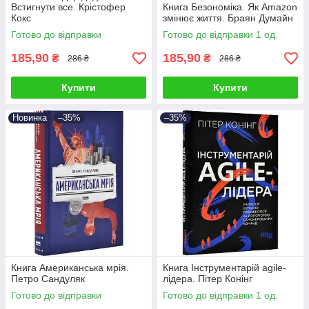
Встигнути все. Крістофер
Книга Безономіка. Як Amazon
Кокс
змінює життя. Браян Думайн
Готово до відправки
Готово до відправки 1 од.
185,90
185,90
₴
₴
286 ₴
286 ₴
Купити
Купити
Новинка
–35%
–35%
Книга Американська мрія.
Книга Інструментарій agile-
Петро Сандуляк
лідера. Пітер Конінг
Готово до відправки
Готово до відправки 1 од.