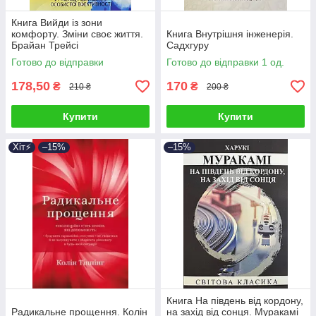
Книга Вийди із зони
комфорту. Зміни своє життя.
Книга Внутрішня інженерія.
Брайан Трейсі
Садхгуру
Готово до відправки
Готово до відправки 1 од.
178,50
170
₴
₴
210 ₴
200 ₴
Купити
Купити
Хіт⚡️
–15%
–15%
Книга На південь від кордону,
Радикальне прощення. Колін
на захід від сонця. Муракамі