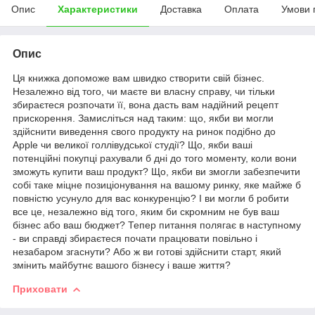
Опис
Характеристики
Доставка
Оплата
Умови 
Опис
Ця книжка допоможе вам швидко створити свій бізнес.
Незалежно від того, чи маєте ви власну справу, чи тільки
збираєтеся розпочати її, вона дасть вам надійний рецепт
прискорення. Замисліться над таким: що, якби ви могли
здійснити виведення свого продукту на ринок подібно до
Apple чи великої голлівудської студії? Що, якби ваші
потенційні покупці рахували б дні до того моменту, коли вони
зможуть купити ваш продукт? Що, якби ви змогли забезпечити
собі таке міцне позиціонування на вашому ринку, яке майже б
повністю усунуло для вас конкуренцію? І ви могли б робити
все це, незалежно від того, яким би скромним не був ваш
бізнес або ваш бюджет? Тепер питання полягає в наступному
- ви справді збираєтеся почати працювати повільно і
незабаром згаснути? Або ж ви готові здійснити старт, який
змінить майбутнє вашого бізнесу і ваше життя?
Приховати