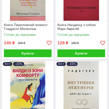
Книга Переломний момент.
Книга Наодинці з собою.
Гладуелл Малкольм
Марк Аврелій
Готово до відправки
Готово до відправки
140
128
₴
₴
200 ₴
160 ₴
Купити
Купити
Хіт⚡️
–15%
Хіт⚡️
–15%