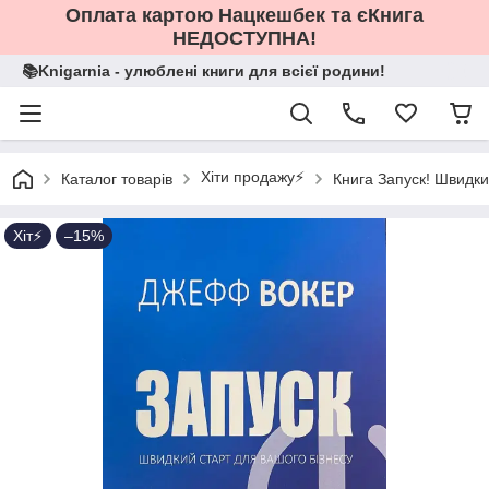
Оплата картою Нацкешбек та єКнига
НЕДОСТУПНА!
📚Knigarnia - улюблені книги для всієї родини!
Хіти продажу⚡️
Каталог товарів
Книга Запуск! Швидк
Хіт⚡️
–15%