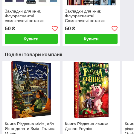
Закладки для книг.
Закладки для книг.
Флуоресцентні
Флуоресцентні
самоклеючі нотатки
Самоклеючі нотатки
50
50
₴
₴
Купити
Купити
Подібні товари компанії
Книга Різдвяна місія, або
Книга Різдвяна свинка.
Книг
Як подолати Змія. Галина
Джоан Роулінг
різд
Манів
Олій