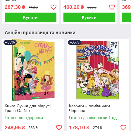
287,30
460,20
369
₴
₴
442 ₴
590 ₴
Купити
Купити
Акційні пропозиції та новинки
–35%
–35%
Книга Сукня для Марусі.
Казочки – помічнички.
Грася Олійко
Червона
Готово до відправки
Готово до відправки 1 од.
248,95
178,10
₴
₴
383 ₴
274 ₴