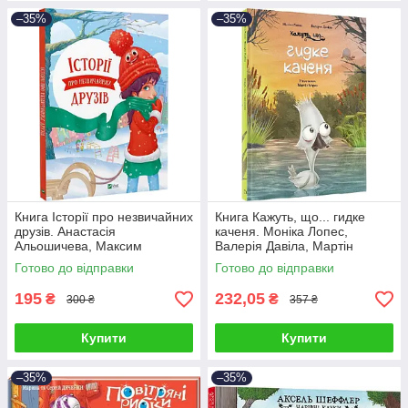
–35%
–35%
Книга Історії про незвичайних
Книга Кажуть, що... гидке
друзів. Анастасія
каченя. Моніка Лопес,
Альошичева, Максим
Валерія Давіла, Мартін
Долинний
Морон
Готово до відправки
Готово до відправки
195
232,05
₴
₴
300 ₴
357 ₴
Купити
Купити
–35%
–35%