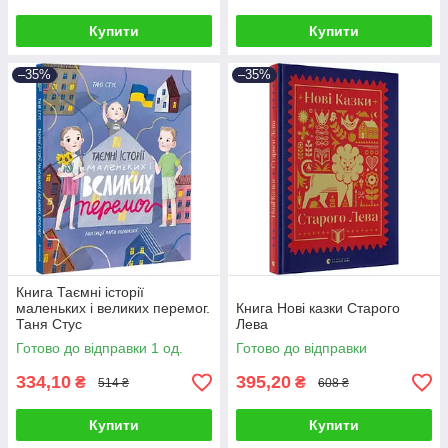
Купити
Купити
–35%
–35%
Книга Таємні історії
маленьких і великих перемог.
Книга Нові казки Старого
Таня Стус
Лева
Готово до відправки 1 од.
Готово до відправки
334,10
395,20
₴
₴
514 ₴
608 ₴
Купити
Купити