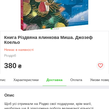
Книга Різдвяна ялинкова Миша. Джозеф
Коельо
Немає в наявності
Роздріб
380
₴
пис
Характеристики
Доставка
Оплата
Умови пове
Опис
Щоб усі отримали на Різдво свої подарунки, крім магії,
необхідна ще й злагоджена робота величезної кількості