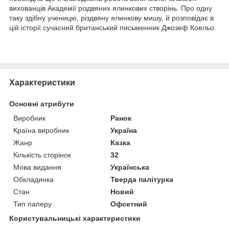
вихованців Академії різдвяних ялинкових створінь. Про одну
таку здібну ученицю, різдвяну ялинкову мишу, й розповідає в
цій історії сучасний британський письменник Джозеф Коельо.
Характеристики
Основні атрибути
Виробник
Ранок
Країна виробник
Україна
Жанр
Казка
Кількість сторінок
32
Мова видання
Українська
Обкладинка
Тверда палітурка
Стан
Новий
Тип паперу
Офсетний
Користувальницькі характеристики