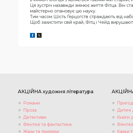
Ця зустріч назавжди змінює життя Фітца. Він ст
майстерно опановує цю науку.
Тим часом Шість Герцогств страждають від набігі
Щоб захистити свій край, Фітц і Чейд вирушаю
АКЦІЙНА художня література
АКЦІЙНА
Романи
Пригод
Проза
Дитячі
Детективи
Книги 
Фентезі та фантастика
Фентез
Жахи та трилери
Казки т