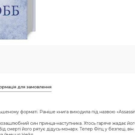
ормація для замовлення
еному форматі. Раніше книга виходила під назвою «Assassin.
 позашлюбний син принца-наступника. Хтось гаряче жадає його
ід смерті його рятує дідусь-монарх. Тепер Фітц у безпеці, ві
 на ймення Чейд.