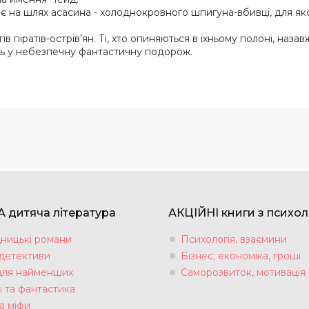
ає на шлях асасина - холоднокровного шпигуна-вбивці, для яко
в піратів-острів’ян. Ті, хто опиняються в їхньому полоні, наза
ть у небезпечну фантастичну подорож.
 дитяча література
АКЦІЙНІ книги з психол
ницькі романи
Психологія, взаємини
 детективи
Бізнес, економіка, гроші
для найменших
Саморозвиток, мотивація
і та фантастика
а міфи