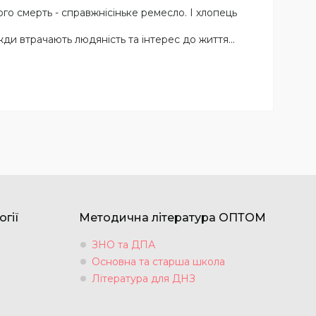
го смерть - справжнісіньке ремесло. І хлопець
вжди втрачають людяність та інтерес до життя...
огії
Методична література ОПТОМ
ЗНО та ДПА
Основна та старша школа
Література для ДНЗ