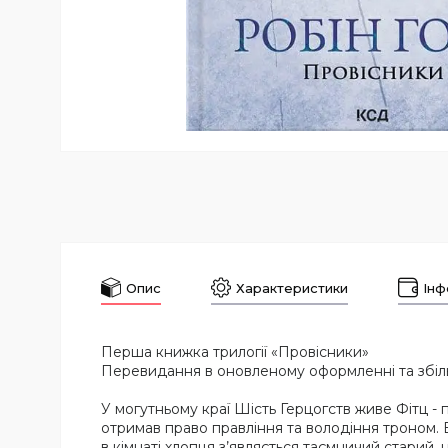
Опис
Характеристики
Інф
Перша книжка трилогії «Провісники»
Перевидання в оновленому оформленні та збільш
У могутньому краї Шість Герцогств живе Фітц -
отримав право правління та володіння троном. В
в кімнаті хлопця з’являється таємничий старий,