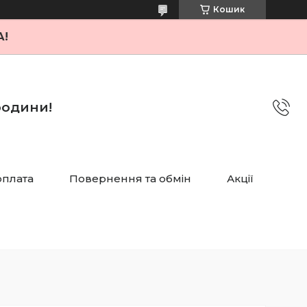
Кошик
А!
 родини!
оплата
Повернення та обмін
Акції