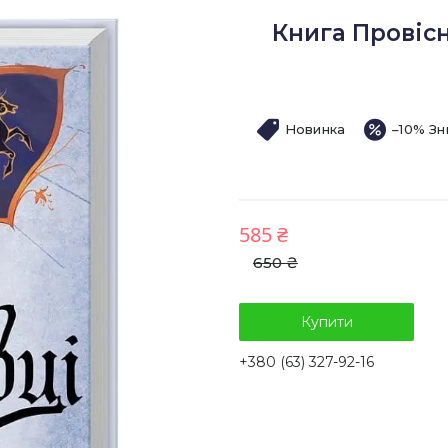
Книга Провісн
Новинка
–10%
585 ₴
650 ₴
Купити
+380 (63) 327-92-16