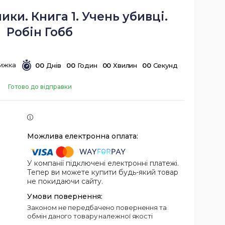
ики. Книга 1. Учень убивці.
Робін Гобб
0
0
Днів
0
0
Годин
0
0
Хвилин
0
0
Секунд
Готово до відправки
У компанії підключені електронні платежі.
Тепер ви можете купити будь-який товар
не покидаючи сайту.
Законом не передбачено повернення та
обмін даного товару належної якості