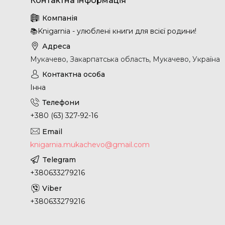
📚Knigarnia - улюблені книги для всієї родини!
Мукачево, Закарпатська область, Мукачево, Україна
Інна
+380 (63) 327-92-16
knigarnia.mukachevo@gmail.com
+380633279216
+380633279216