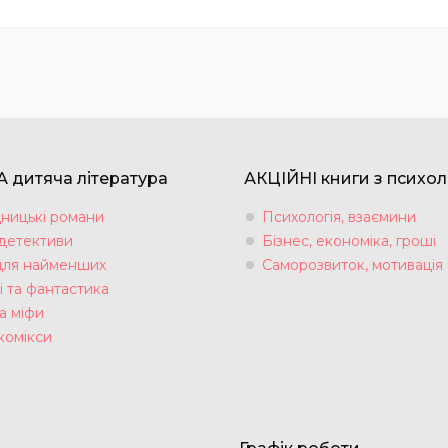
 дитяча література
АКЦІЙНІ книги з психол
ницькі романи
Психологія, взаємини
 детективи
Бізнес, економіка, гроші
для найменших
Саморозвиток, мотивація
і та фантастика
а міфи
комікси