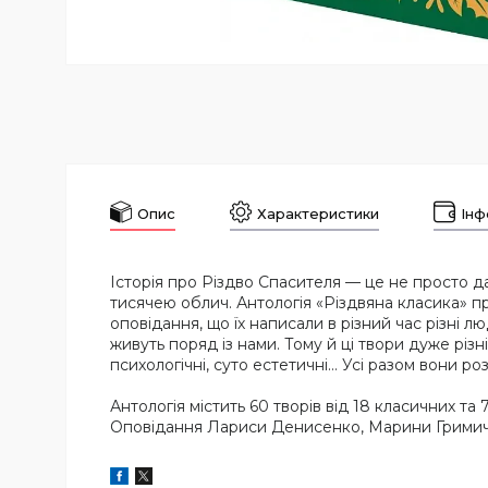
Опис
Характеристики
Інф
Історія про Різдво Спасителя — це не просто дав
тисячею облич. Антологія «Різдвяна класика» пре
оповідання, що їх написали в різний час різні л
живуть поряд із нами. Тому й ці твори дуже різні:
психологічні, суто естетичні… Усі разом вони р
Антологія містить 60 творів від 18 класичних та
Оповідання Лариси Денисенко, Марини Гримич,