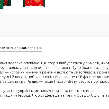
ормація для замовлення
ня чудесна оповідка. Ця історія відбувається у вічності, нікол
дставляє українські обличчя цієї тисячі. Тут зібрано різдвяну 
юди — чоловіки й жінки з різними долею та світоглядом, з різни
 сумні й веселі, побожні і світські, реалістичні й фантасмагори
озповідають про Різдво — наше Різдво. Вічну історію про наро
 7 сучасних українських письменників та письменниць.
 Надійки Гербіш, Любки Дереша та Ганни Осадко було напис