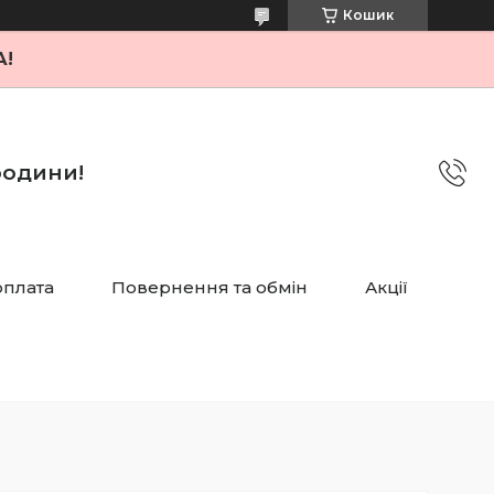
Кошик
А!
 родини!
оплата
Повернення та обмін
Акції