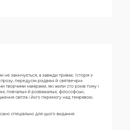
и не закінчується, а завжди триває. Історія з
прозу, передусім різдвяні й святвечірні
ми творчими намірами, які жили сто років тому і
чні, повчальні й розважальні, філософські,
дження світла і його перемогу над темрявою.
ано спеціально для цього видання.