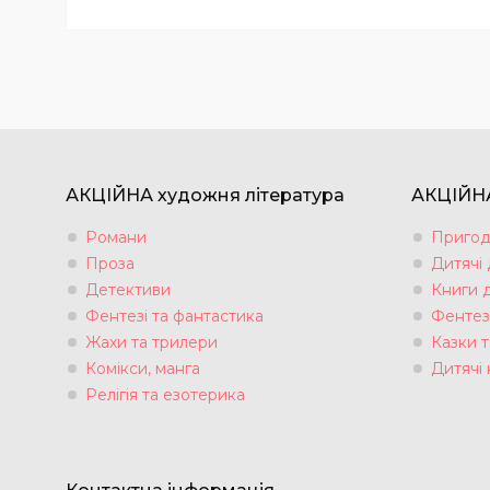
АКЦІЙНА художня література
АКЦІЙНА
Романи
Пригод
Проза
Дитячі
Детективи
Книги 
Фентезі та фантастика
Фентез
Жахи та трилери
Казки т
Комікси, манга
Дитячі 
Релігія та езотерика