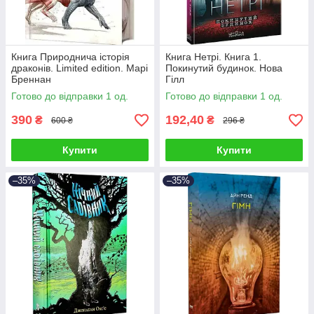
Книга Природнича історія
Книга Нетрі. Книга 1.
драконів. Limited edition. Марі
Покинутий будинок. Нова
Бреннан
Гілл
Готово до відправки 1 од.
Готово до відправки 1 од.
390
192,40
₴
₴
600 ₴
296 ₴
Купити
Купити
–35%
–35%