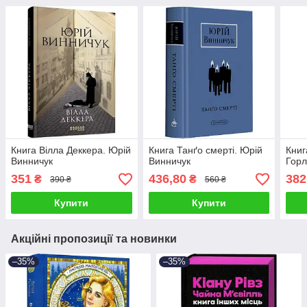
Книга Вілла Деккера. Юрій
Книга Танґо смерті. Юрій
Книг
Винничук
Винничук
Горл
351
436,80
382
₴
₴
390 ₴
560 ₴
Купити
Купити
Акційні пропозиції та новинки
–35%
–35%