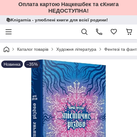
Оплата картою Нацкешбек та єКнига
НЕДОСТУПНА!
📚Knigarnia - улюблені книги для всієї родини!
Каталог товарів
Художня література
Фентезі та фант
Новинка
–35%