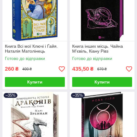
Книга Всі мої Ключі і Ґайя.
Книга інших місць. Чайна
Наталія Матолінець
М'євіль, Кіану Рівз
Готово до відправки
Готово до відправки
260
435,50
₴
₴
400 ₴
670 ₴
Купити
Купити
–35%
–35%