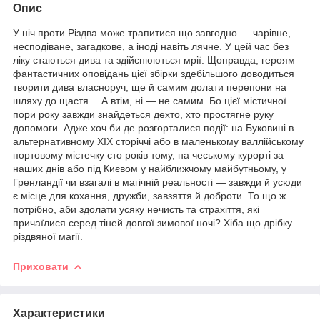
Опис
У ніч проти Різдва може трапитися що завгодно — чарівне,
несподіване, загадкове, а іноді навіть лячне. У цей час без
ліку стаються дива та здійснюються мрії. Щоправда, героям
фантастичних оповідань цієї збірки здебільшого доводиться
творити дива власноруч, ще й самим долати перепони на
шляху до щастя… А втім, ні — не самим. Бо цієї містичної
пори року завжди знайдеться дехто, хто простягне руку
допомоги. Адже хоч би де розгорталися події: на Буковині в
альтернативному XIX сторіччі або в маленькому валлійському
портовому містечку сто років тому, на чеському курорті за
наших днів або під Києвом у найближчому майбутньому, у
Гренландії чи взагалі в магічній реальності — завжди й усюди
є місце для кохання, дружби, завзяття й доброти. То що ж
потрібно, аби здолати усяку нечисть та страхіття, які
причаїлися серед тіней довгої зимової ночі? Хіба що дрібку
різдвяної магії.
Приховати
Характеристики