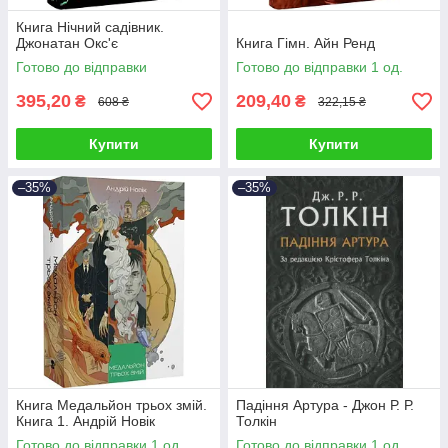
Книга Нічний садівник.
Джонатан Окс'є
Книга Гімн. Айн Ренд
Готово до відправки
Готово до відправки 1 од.
395,20
209,40
₴
₴
608 ₴
322,15 ₴
Купити
Купити
–35%
–35%
Книга Медальйон трьох змій.
Падіння Артура - Джон Р. Р.
Книга 1. Андрій Новік
Толкін
Готово до відправки 1 од.
Готово до відправки 1 од.