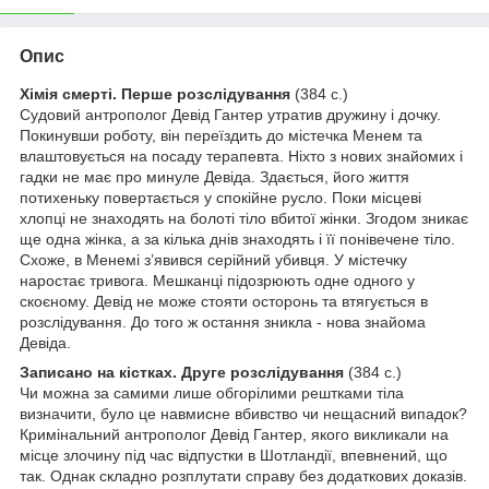
Опис
Хімія смерті. Перше розслідування
(384 с.)
Судовий антрополог Девід Гантер утратив дружину і дочку.
Покинувши роботу, він переїздить до містечка Менем та
влаштовується на посаду терапевта. Ніхто з нових знайомих і
гадки не має про минуле Девіда. Здається, його життя
потихеньку повертається у спокійне русло. Поки місцеві
хлопці не знаходять на болоті тіло вбитої жінки. Згодом зникає
ще одна жінка, а за кілька днів знаходять і її понівечене тіло.
Схоже, в Менемі з’явився серійний убивця. У містечку
наростає тривога. Мешканці підозрюють одне одного у
скоєному. Девід не може стояти осторонь та втягується в
розслідування. До того ж остання зникла - нова знайома
Девіда.
Записано на кістках. Друге розслідування
(384 с.)
Чи можна за самими лише обгорілими рештками тіла
визначити, було це навмисне вбивство чи нещасний випадок?
Кримінальний антрополог Девід Гантер, якого викликали на
місце злочину під час відпустки в Шотландії, впевнений, що
так. Однак складно розплутати справу без додаткових доказів.