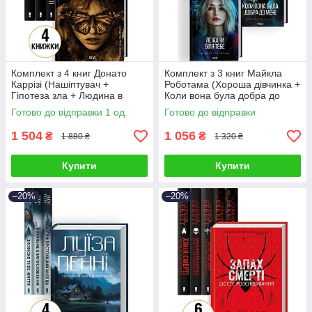
Комплект з 4 книг Донато
Комплект з 3 книг Майкла
Каррізі (Нашіптувач +
Роботама (Хороша дівчинка +
Гіпотеза зла + Людина в
Коли вона була добра до
лабіринті + Гра в
мене + Лежачи біля тебе)
Готово до відправки 1 од.
Готово до відправки
нашіптувача)
1 504
1 056
₴
₴
1 880 ₴
1 320 ₴
Купити
Купити
–20%
–20%