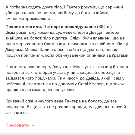
А потім знаходять друге тіло, і Гантер розуміє, що серійний
убивця володіє вміннями, які йому до болю знайомі, -
вміннями криміналіста…
Поклик з могили. Четверте розслідування
(384 с.)
Вісім років тому команда судмедексперта Девіда Гантера
знайшла на болоті тіло підлітка. Слідчі були впевнені, що це
одна з трьох жертв ґвалтівника-психопата та серійного вбивці
Джерома Монка. Залишалося знайти ще два тіла, однак
пошуки припинили, коли обвинувачений опинився за ґратами.
Проте сталося непередбачуване: Монк утік із в’язниці й тепер
полює на всіх, хто брав участь у тій злощасній операції та
займався його пошуками. Тим часом до Девіда, який і сам у
небезпеці, звертається по допомогу Софі Келлер, що також
працювала з командою пошуковців.
Кривавий слід минулого веде Гантера на болото, де все
почалося. Якщо ж він не розкриє правди, тут для нього все й
закінчиться...
Приховати