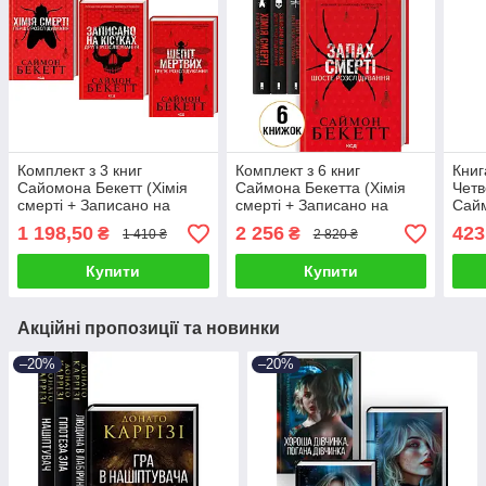
Комплект з 3 книг
Комплект з 6 книг
Книг
Сайомона Бекетт (Хімія
Саймона Бекетта (Хімія
Четв
смерті + Записано на
смерті + Записано на
Сайм
кістках + Шепіт мертвих)
кістках + Шепіт мертвих +
1 198,50
2 256
423
₴
₴
1 410 ₴
2 820 ₴
Поклик з могили та ін)
Купити
Купити
Акційні пропозиції та новинки
–20%
–20%