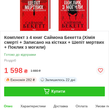
Комплект з 4 книг Саймона Бекетта (Хімія
смерті + Записано на кістках + Шепіт мертвих
+ Поклик з могили)
Готово до відправки
Роздріб
1 598
₴
1 880 ₴
Економія
282 ₴
Залишилось
22 дні
Купити
Опис
Характеристики
Доставка
Оплата
Умови п