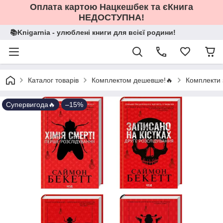
Оплата картою Нацкешбек та єКнига
НЕДОСТУПНА!
📚Knigarnia - улюблені книги для всієї родини!
Каталог товарів
Комплектом дешевше!🔥
Комплекти 
Супервигода🔥
–15%