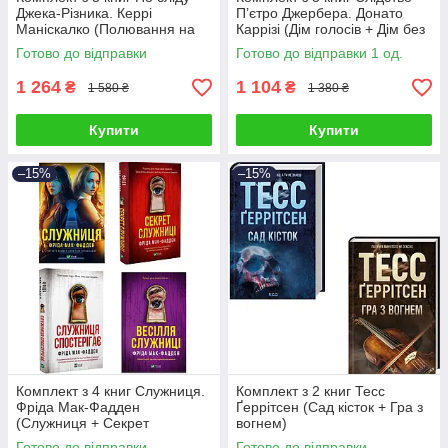
Джека-Різника. Керрі
П’єтро Джербера. Донато
Маніскалко (Полювання на
Каррізі (Дім голосів + Дім без
князя Дракулу + Втеча від
спогадів + Дім вогнів)
Готово до відправки
Готово до відправки 1 од.
Гудіні)
1 264
1 104
₴
₴
1 580 ₴
1 380 ₴
Купити
Купити
–15%
–15%
Комплект з 4 книг Служниця.
Комплект з 2 книг Тесс
Фріда Мак-Фадден
Ґеррітсен (Сад кісток + Гра з
(Служниця + Секрет
вогнем)
служниці + Служниця
Готово до відправки
Готово до відправки