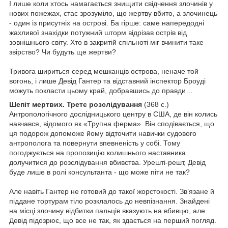
І лише коли хтось намагається знищити свідчення злочинів у
нових пожежах, стає зрозуміло, що жертву вбито, а злочинець
- один із присутніх на острові. Ба гірше: саме напередодні
жахливої знахідки потужний шторм відрізав острів від
зовнішнього світу. Хто в закритій спільноті міг вчинити таке
звірство? Чи будуть ще жертви?
Тривога шириться серед мешканців острова, неначе той
вогонь, і лише Девід Гантер та відставний інспектор Броуді
можуть покласти цьому край, добравшись до правди…
Шепіт мертвих. Третє розслідування
(368 с.)
Антропологічного дослідницького центру в США, де він колись
навчався, відомого як «Трупна ферма». Він сподівається, що
ця подорож допоможе йому відточити навички судового
антрополога та повернути впевненість у собі. Тому
погоджується на пропозицію колишнього наставника
долучитися до розслідування вбивства. Урешті-решт, Девід
буде лише в ролі консультанта - що може піти не так?
Але навіть Гантер не готовий до такої жорстокості. Зв’язане й
піддане тортурам тіло розклалось до невпізнання. Знайдені
на місці злочину відбитки пальців вказують на вбивцю, але
Девід підозрює, що все не так, як здається на перший погляд.