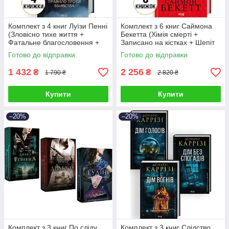
Комплект з 4 книг Луїзи Пенні
Комплект з 6 книг Саймона
(Зловісно тихе життя +
Бекетта (Хімія смерті +
Фатальне благословення +
Записано на кістках + Шепіт
Найжорстокіший місяць та ін)
мертвих + Поклик з могили та
Готово до відправки
Готово до відправки
ін)
1 432
2 256
₴
₴
1 790 ₴
2 820 ₴
Купити
Купити
–20%
–20%
Комплект з 3 книг По сліду
Комплект з 3 книг Слідство