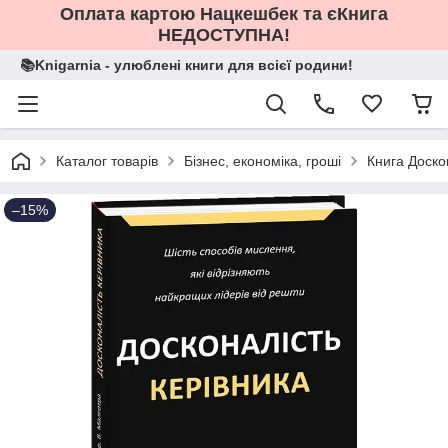
Оплата картою Нацкешбек та єКнига
НЕДОСТУПНА!
📚Knigarnia - улюблені книги для всієї родини!
Каталог товарів
Бізнес, економіка, гроші
Книга Доско
–15%