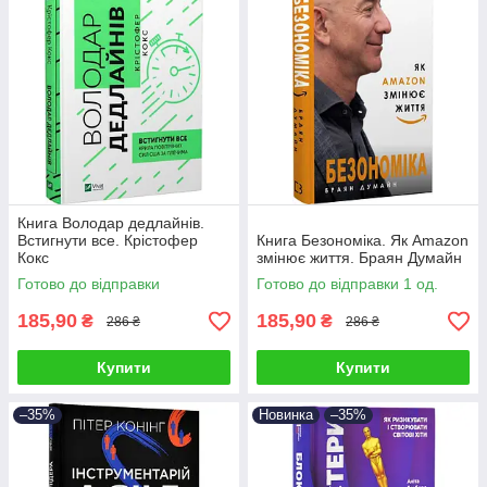
Книга Володар дедлайнів.
Встигнути все. Крістофер
Книга Безономіка. Як Amazon
Кокс
змінює життя. Браян Думайн
Готово до відправки
Готово до відправки 1 од.
185,90
185,90
₴
₴
286 ₴
286 ₴
Купити
Купити
–35%
Новинка
–35%