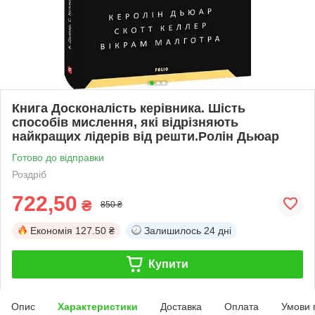
Книга Досконалість керівника. Шість
способів мислення, які відрізняють
найкращих лідерів від решти.Ролін Дьюар
Готово до відправки
Роздріб
722,50
₴
850 ₴
Економія
127.50 ₴
Залишилось
24 дні
Купити
Опис
Характеристики
Доставка
Оплата
Умови 