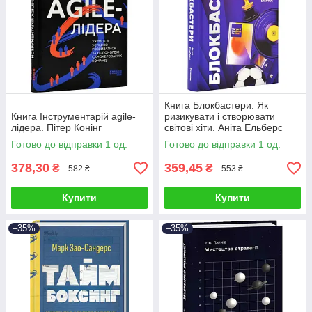
Книга Блокбастери. Як
Книга Інструментарій agile-
ризикувати і створювати
лідера. Пітер Конінг
світові хіти. Аніта Ельберс
Готово до відправки 1 од.
Готово до відправки 1 од.
378,30
359,45
₴
₴
582 ₴
553 ₴
Купити
Купити
–35%
–35%