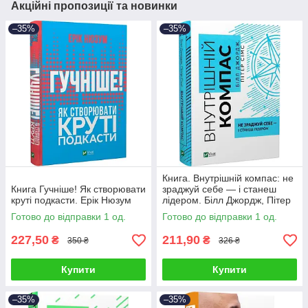
Акційні пропозиції та новинки
–35%
–35%
Книга. Внутрішній компас: не
Книга Гучніше! Як створювати
зраджуй себе — і станеш
круті подкасти. Ерік Нюзум
лідером. Білл Джордж, Пітер
Сімс
Готово до відправки 1 од.
Готово до відправки 1 од.
227,50
211,90
₴
₴
350 ₴
326 ₴
Купити
Купити
–35%
–35%