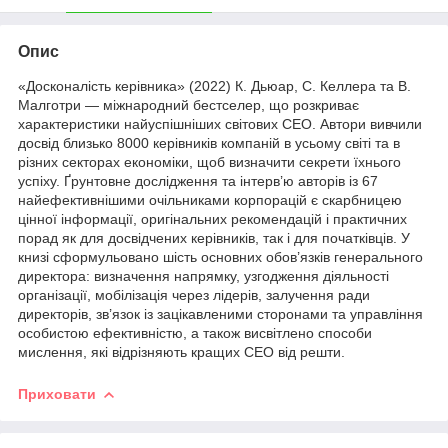
Опис
«Досконалість керівника» (2022) К. Дьюар, С. Келлера та В.
Малготри — міжнародний бестселер, що розкриває
характеристики найуспішніших світових СЕО. Автори вивчили
досвід близько 8000 керівників компаній в усьому світі та в
різних секторах економіки, щоб визначити секрети їхнього
успіху. Ґрунтовне дослідження та інтерв’ю авторів із 67
найефективнішими очільниками корпорацій є скарбницею
цінної інформації, оригінальних рекомендацій і практичних
порад як для досвідчених керівників, так і для початківців. У
книзі сформульовано шість основних обов’язків генерального
директора: визначення напрямку, узгодження діяльності
організації, мобілізація через лідерів, залучення ради
директорів, зв’язок із зацікавленими сторонами та управління
особистою ефективністю, а також висвітлено способи
мислення, які відрізняють кращих СЕО від решти.
Приховати