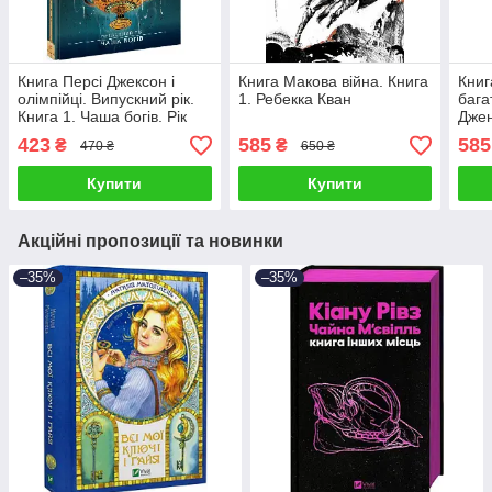
Книга Персі Джексон і
Книга Макова війна. Книга
Книг
олімпійці. Випускний рік.
1. Ребекка Кван
бага
Книга 1. Чаша богів. Рік
Джен
Ріордан
423
585
585
₴
₴
470 ₴
650 ₴
Купити
Купити
Акційні пропозиції та новинки
–35%
–35%