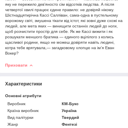
яку не пережило дев’яносто сім відсотків людства. А після
четвертої хвилі працює єдине правило: не довіряй нікому.
Шістнадцятирічна Кассі Салліван, сама-одна в пустельному
ворожому світі, змушена тікати від істот, які зовні дуже схожі на
людей, але мета яких — винищити останніх людей до ноги,
щоб розчистити простір для себе. Як же Кассі вижити і як
розшукати меншого братика — єдиного вцілілого з колись
щасливої родини, якщо не можеш довіряти навіть людині,
котра тебе врятувала,— загадковому хлопцю на ім’я Еван
Вокер?
Приховати
Характеристики
Основні атрибути
Виробник
КМ-Букс
Країна виробник
Україна
Вид палітурки
Твердий
Жанр
Фентезі