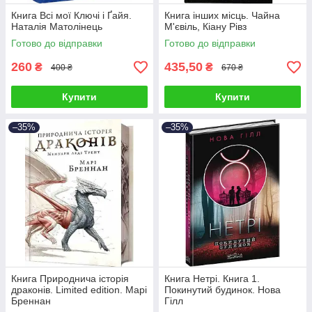
Книга Всі мої Ключі і Ґайя.
Книга інших місць. Чайна
Наталія Матолінець
М'євіль, Кіану Рівз
Готово до відправки
Готово до відправки
260
435,50
₴
₴
400 ₴
670 ₴
Купити
Купити
–35%
–35%
Книга Природнича історія
Книга Нетрі. Книга 1.
драконів. Limited edition. Марі
Покинутий будинок. Нова
Бреннан
Гілл