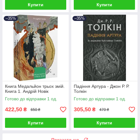
Купити
Купити
–35%
–35%
Книга Медальйон трьох змій.
Падіння Артура - Джон Р. Р.
Книга 1. Андрій Новік
Толкін
Готово до відправки 1 од.
Готово до відправки 1 од.
422,50
305,50
₴
₴
650 ₴
470 ₴
Купити
Купити
Показати ще