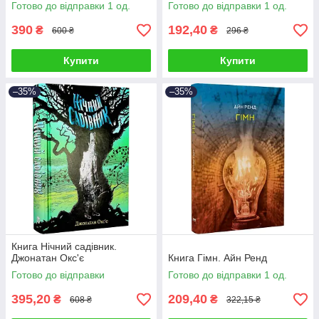
Готово до відправки 1 од.
Готово до відправки 1 од.
390
192,40
₴
₴
600 ₴
296 ₴
Купити
Купити
–35%
–35%
Книга Нічний садівник.
Джонатан Окс'є
Книга Гімн. Айн Ренд
Готово до відправки
Готово до відправки 1 од.
395,20
209,40
₴
₴
608 ₴
322,15 ₴