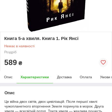
Книга 5-а хвиля. Книга 1. Рік Янсі
Немає в наявності
Роздріб
589
₴
Опис
Характеристики
Доставка
Оплата
Умови 
Опис
Це війна двох світів, двох цивілізацій. Після першої хвилі
чужопланетного вторгнення Земля поринула в морок. Друга
хвиля — всесвітній потоп. Третя хвиля — жахлива пошесть,