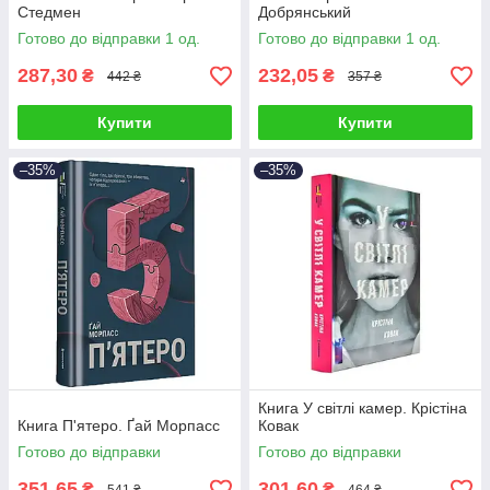
Стедмен
Добрянський
Готово до відправки 1 од.
Готово до відправки 1 од.
287,30
232,05
₴
₴
442 ₴
357 ₴
Купити
Купити
–35%
–35%
Книга У світлі камер. Крістіна
Книга П'ятеро. Ґай Морпасс
Ковак
Готово до відправки
Готово до відправки
351,65
301,60
₴
₴
541 ₴
464 ₴