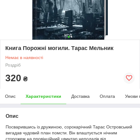
Книга Порожні могили. Тарас Мельник
Немає в наявності
Роздріб
320
₴
Опис
Характеристики
Доставка
Оплата
Умови 
Опис
Посварившись із дружиною, сорокарічний Тарас Островський
вигадав чудовий план помсти. Він влаштується нічним
сторожем на провінційний цвинтар неподалік від