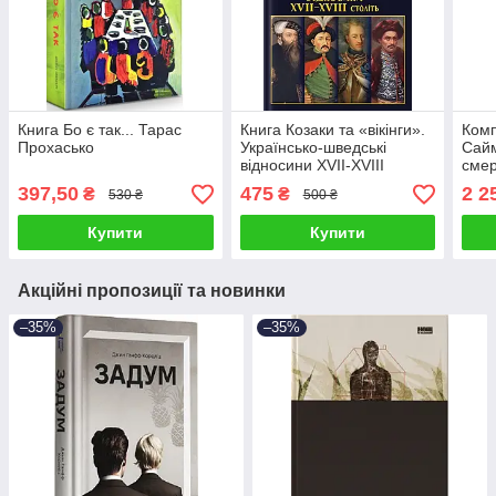
Книга Бо є так... Тарас
Книга Козаки та «вікінги».
Комп
Прохасько
Українсько-шведські
Сайм
відносини XVII-XVIII
смер
століть. Тарас Чухліб
кіст
397,50
475
2 2
₴
₴
530 ₴
500 ₴
Покл
Купити
Купити
Акційні пропозиції та новинки
–35%
–35%