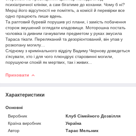
психіатричної клініки, а сам бігатиме до коханки. Чому б ні?
Мерці його відсутності не помітять, а комісії й перевірки все
одно працюють лише вдень.
Та раптовий буревій порушив усі плани, і замість побачення
сторож змушений оглядати кладовище. Моторошна постать
чоловіка із дивним гачкуватим предметом у руках змусила
Тараса тікати. Переляканий та дезорієнтований, він упав у
розкопану могилу…
Слідчому з кримінального відділу Вадиму Чернову доведеться
з’ясувати, хто і для чого плюндрує старовинні могили,
порушуючи спокій як мертвих, так і живих...
Приховати
Характеристики
Основні
Виробник
Клуб Сімейного Дозвілля
Країна виробник
Україна
Автор
Тарас Мельник