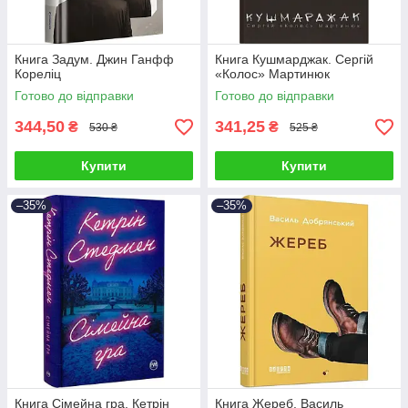
Книга Задум. Джин Ганфф
Книга Кушмарджак. Сергій
Кореліц
«Колос» Мартинюк
Готово до відправки
Готово до відправки
344,50
341,25
₴
₴
530 ₴
525 ₴
Купити
Купити
–35%
–35%
Книга Сімейна гра. Кетрін
Книга Жереб. Василь