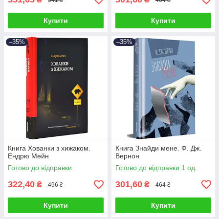
Купити
Купити
–35%
–35%
Книга Хованки з хижаком.
Книга Знайди мене. Ф. Дж.
Ендрю Мейн
Вернон
Готово до відправки
Готово до відправки 1 од.
322,40
301,60
₴
₴
496 ₴
464 ₴
Купити
Купити