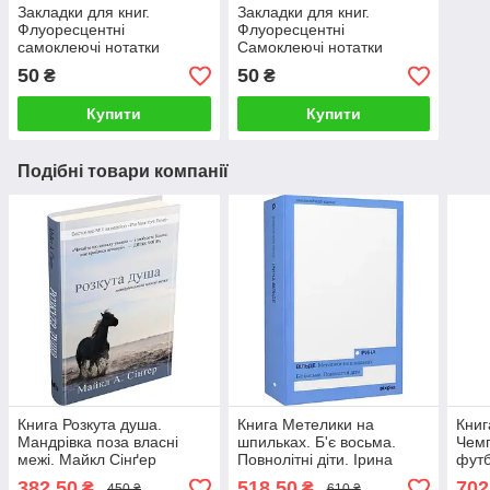
Закладки для книг.
Закладки для книг.
Флуоресцентні
Флуоресцентні
самоклеючі нотатки
Самоклеючі нотатки
50
50
₴
₴
Купити
Купити
Подібні товари компанії
Книга Розкута душа.
Книга Метелики на
Книг
Мандрівка поза власні
шпильках. Б'є восьма.
Чемп
межі. Майкл Сінґер
Повнолітні діти. Ірина
футб
Вільде
Тара
382,50
518,50
702
₴
₴
450 ₴
610 ₴