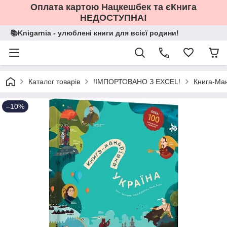
Оплата картою Нацкешбек та єКнига
НЕДОСТУПНА!
📚Knigarnia - улюблені книги для всієї родини!
Каталог товарів
!ІМПОРТОВАНО З EXCEL!
Книга-Ман
–10%