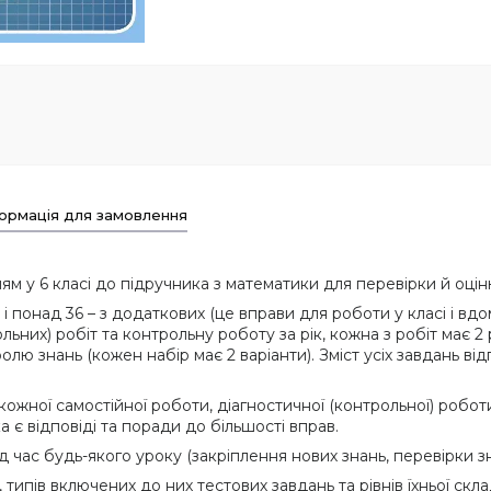
ормація для замовлення
 у 6 класі до підручника з математики для перевірки й оціню
 понад 36 – з додаткових (це вправи для роботи у класі і вдо
ольних) робіт та контрольну роботу за рік, кожна з робіт має 2
 знань (кожен набір має 2 варіанти). Зміст усіх завдань від
кожної самостійної роботи, діагностичної (контрольної) робо
 є відповіді та поради до більшості вправ.
 час будь-якого уроку (закріплення нових знань, перевірки з
типів включених до них тестових завдань та рівнів їхньої скл