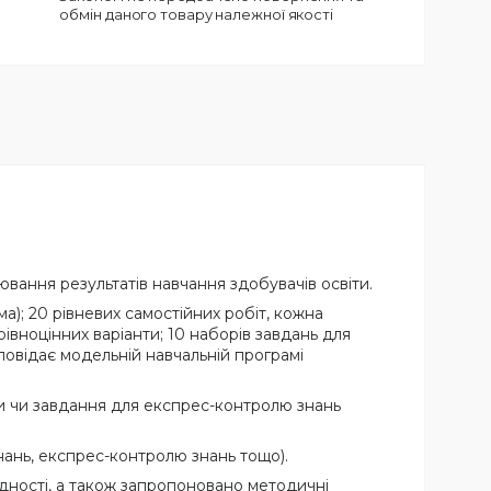
обмін даного товару належної якості
вання результатів навчання здобувачів освіти.
ма); 20 рівневих самостійних робіт, кожна
 рівноцінних варіанти; 10 наборів завдань для
повідає модельній навчальній програмі
ти чи завдання для експрес-контролю знань
нань, експрес-контролю знань тощо).
адності, а також запропоновано методичні