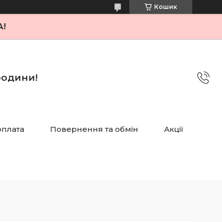
Кошик
А!
 родини!
оплата
Повернення та обмін
Акції