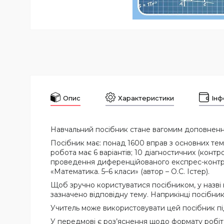
Опис
Характеристики
Інф
Навчальний посібник стане вагомим доповненням
Посібник має: понад 1600 вправ з основних тем і
робота має 6 варіантів; 10 діагностичних (контр
проведення диференційованого експрес-контролю
«Математика. 5–6 класи» (автор – О.С. Істер).
Щоб зручно користуватися посібником, у назві 
зазначено відповідну тему. Наприкінці посібника
Учитель може використовувати цей посібник під
У передмові є роз’яснення щодо формату робіт, 