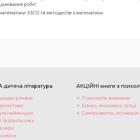
цінювання робіт.
 математики ЗЗСО та методистів з математики.
 дитяча література
АКЦІЙНІ книги з психол
ницькі романи
Психологія, взаємини
 детективи
Бізнес, економіка, гроші
для найменших
Саморозвиток, мотивація
і та фантастика
а міфи
комікси