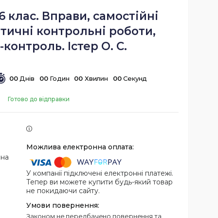
6 клас. Вправи, самостійні
тичні контрольні роботи,
контроль. Істер О. С.
0
0
Днів
0
0
Годин
0
0
Хвилин
0
0
Секунд
Готово до відправки
 на
У компанії підключені електронні платежі.
Тепер ви можете купити будь-який товар
не покидаючи сайту.
Законом не передбачено повернення та