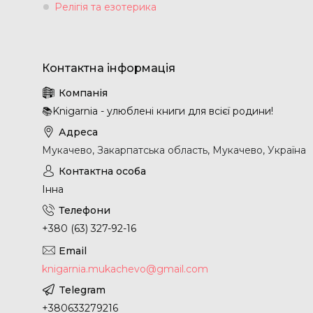
Релігія та езотерика
📚Knigarnia - улюблені книги для всієї родини!
Мукачево, Закарпатська область, Мукачево, Україна
Інна
+380 (63) 327-92-16
knigarnia.mukachevo@gmail.com
+380633279216