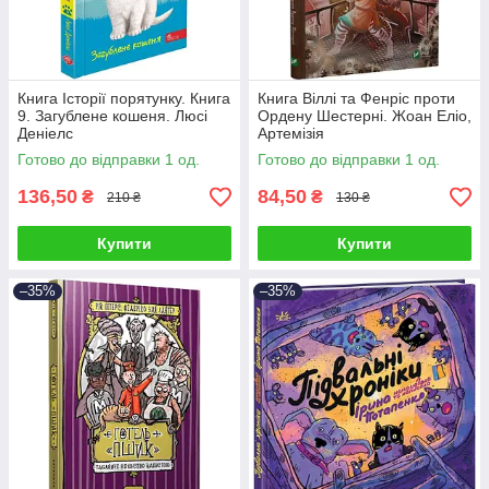
Книга Історії порятунку. Книга
Книга Віллі та Фенріс проти
9. Загублене кошеня. Люсі
Ордену Шестерні. Жоан Еліо,
Деніелс
Артемізія
Готово до відправки 1 од.
Готово до відправки 1 од.
136,50
84,50
₴
₴
210 ₴
130 ₴
Купити
Купити
–35%
–35%