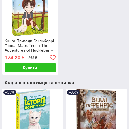
Книга Пригоди Гекльберрі
Фінна. Марк Твен \ The
Adventures of Huckleberry
Finn. Mark Twain
174,20
₴
268 ₴
Купити
Акційні пропозиції та новинки
–35%
–35%