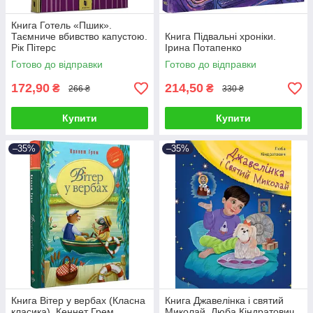
Книга Готель «Пшик».
Таємниче вбивство капустою.
Книга Підвальні хроніки.
Рік Пітерс
Ірина Потапенко
Готово до відправки
Готово до відправки
172,90
214,50
₴
₴
266 ₴
330 ₴
Купити
Купити
–35%
–35%
Книга Вітер у вербах (Класна
Книга Джавелінка і святий
класика). Кеннет Грем
Миколай. Люба Кіндратович