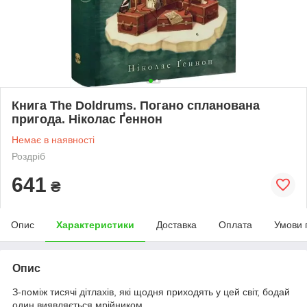
Книга The Doldrums. Погано спланована
пригода. Ніколас Ґеннон
Немає в наявності
Роздріб
641
₴
Опис
Характеристики
Доставка
Оплата
Умови 
Опис
З-поміж тисячі дітлахів, які щодня приходять у цей світ, бодай
один виявляється мрійником.