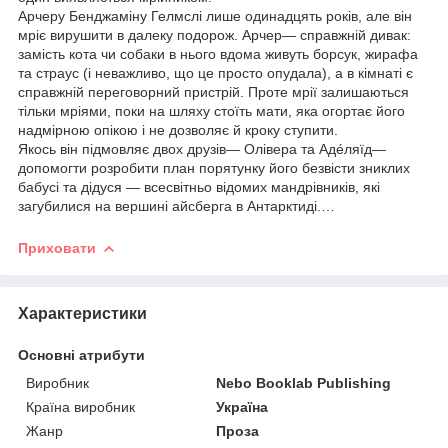
Арчеру Бенджаміну Гелмслі лише одинадцять років, але він
мріє вирушити в далеку подорож. Арчер— справжній дивак:
замість кота чи собаки в нього вдома живуть борсук, жирафа
та страус (і неважливо, що це просто опудала), а в кімнаті є
справжній переговорний пристрій. Проте мрії залишаються
тільки мріями, поки на шляху стоїть мати, яка огортає його
надмірною опікою і не дозволяє й кроку ступити.
Якось він підмовляє двох друзів— Олівера та Адéляїд—
допомогти розробити план порятунку його безвісти зниклих
бабусі та дідуся — всесвітньо відомих мандрівників, які
загубилися на вершині айсберга в Антарктиді.…
Приховати
Характеристики
Основні атрибути
Виробник
Nebo Booklab Publishing
Країна виробник
Україна
Жанр
Проза