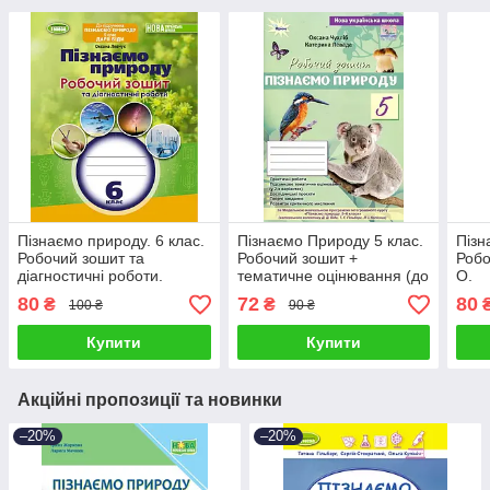
Пізнаємо природу. 6 клас.
Пізнаємо Природу 5 клас.
Пізн
Робочий зошит та
Робочий зошит +
Робо
діагностичні роботи.
тематичне оцінювання (до
О.
Левчук О.
підручника Біда Д. Д., Т.Г.
80
72
80
₴
₴
100 ₴
90 ₴
Гільберг)
Купити
Купити
Акційні пропозиції та новинки
–20%
–20%