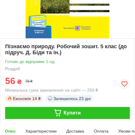
Пізнаємо природу. Робочий зошит. 5 клас (до
підруч. Д. Біди та ін.)
Готово до відправки 1 од.
Роздріб
56
₴
70 ₴
Мінімальна сума замовлення на сайті — 250 ₴
Економія
14 ₴
Залишилось
23 дні
Купити
Опис
Характеристики
Доставка
Оплата
Умови п