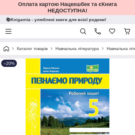
Оплата картою Нацкешбек та єКнига
НЕДОСТУПНА!
📚Knigarnia - улюблені книги для всієї родини!
Каталог товарів
Навчальна література
Навчальна літ
–20%