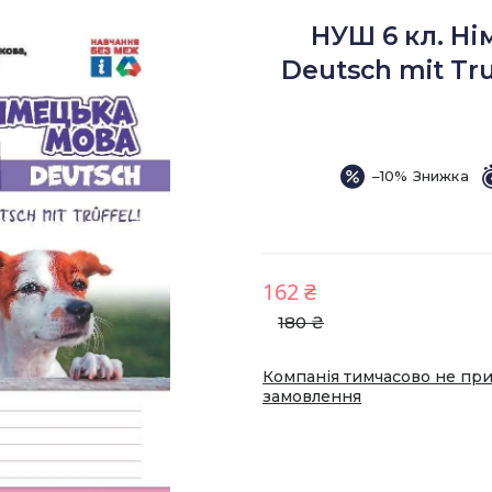
НУШ 6 кл. Нім
Deutsch mit Tru
–10%
162 ₴
180 ₴
Компанія тимчасово не пр
замовлення