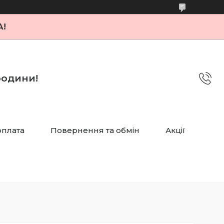
А!
 родини!
оплата
Повернення та обмін
Акції