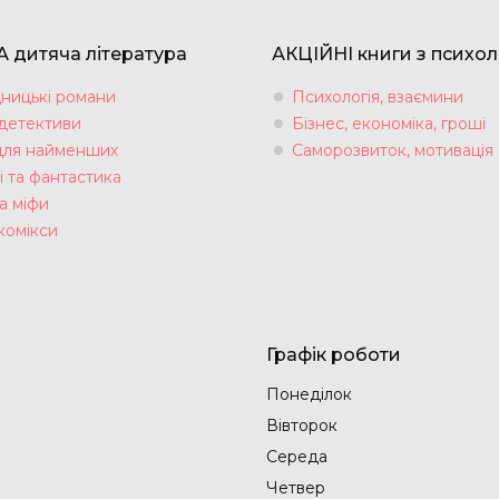
 дитяча література
АКЦІЙНІ книги з психол
ницькі романи
Психологія, взаємини
 детективи
Бізнес, економіка, гроші
для найменших
Саморозвиток, мотивація
і та фантастика
а міфи
комікси
Графік роботи
Понеділок
Вівторок
Середа
Четвер