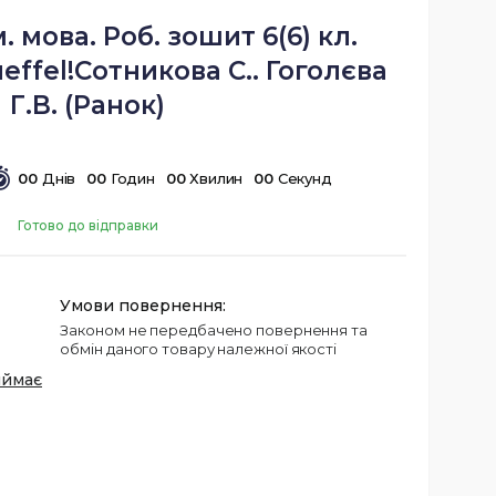
. мова. Роб. зошит 6(6) кл.
effel!Сотникова С.. Гоголєва
Г.В. (Ранок)
0
0
Днів
0
0
Годин
0
0
Хвилин
0
0
Секунд
Готово до відправки
Законом не передбачено повернення та
обмін даного товару належної якості
иймає