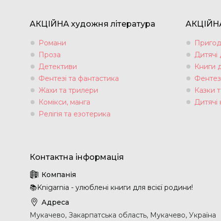
АКЦІЙНА художня література
АКЦІЙНА
Романи
Пригод
Проза
Дитячі
Детективи
Книги 
Фентезі та фантастика
Фентез
Жахи та трилери
Казки т
Комікси, манга
Дитячі 
Релігія та езотерика
📚Knigarnia - улюблені книги для всієї родини!
Мукачево, Закарпатська область, Мукачево, Україна