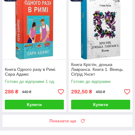
Книга Крістін, донька
Книга Одного разу в Римі.
Лавранса. Книга 1. Вінець.
Сара Адамс
Сіґрід Унсет
Готово до відправки 1 од.
Готово до відправки
286
292,50
₴
₴
440 ₴
450 ₴
Купити
Купити
Показати ще