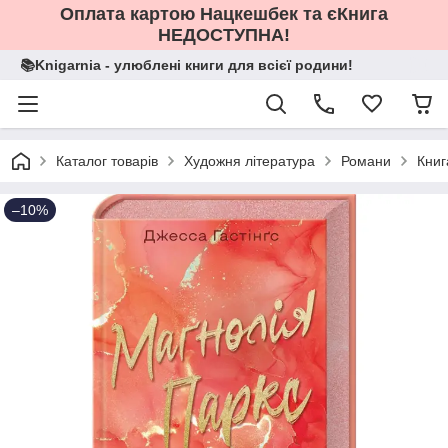
Оплата картою Нацкешбек та єКнига
НЕДОСТУПНА!
📚Knigarnia - улюблені книги для всієї родини!
Каталог товарів
Художня література
Романи
Книг
–10%