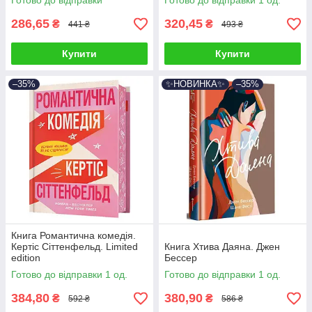
Готово до відправки
Готово до відправки 1 од.
286,65
320,45
₴
₴
441 ₴
493 ₴
Купити
Купити
–35%
✨НОВИНКА✨
–35%
Книга Романтична комедія.
Кертіс Сіттенфельд. Limited
Книга Хтива Даяна. Джен
edition
Бессер
Готово до відправки 1 од.
Готово до відправки 1 од.
384,80
380,90
₴
₴
592 ₴
586 ₴