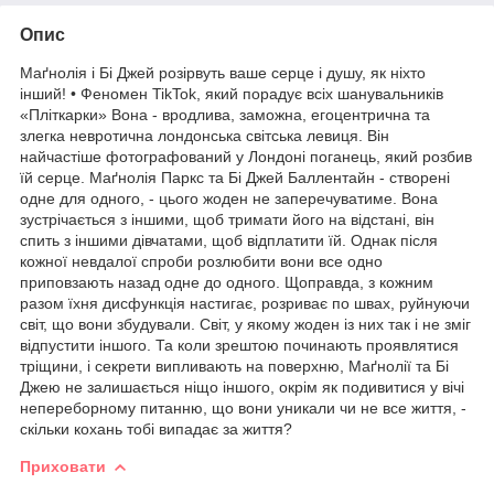
Опис
Маґнолія і Бі Джей розірвуть ваше серце і душу, як ніхто
інший! • Феномен TikTok, який порадує всіх шанувальників
«Пліткарки» Вона - вродлива, заможна, егоцентрична та
злегка невротична лондонська світська левиця. Він
найчастіше фотографований у Лондоні поганець, який розбив
їй серце. Маґнолія Паркс та Бі Джей Баллентайн - створені
одне для одного, - цього жоден не заперечуватиме. Вона
зустрічається з іншими, щоб тримати його на відстані, він
спить з іншими дівчатами, щоб відплатити їй. Однак після
кожної невдалої спроби розлюбити вони все одно
приповзають назад одне до одного. Щоправда, з кожним
разом їхня дисфункція настигає, розриває по швах, руйнуючи
світ, що вони збудували. Світ, у якому жоден із них так і не зміг
відпустити іншого. Та коли зрештою починають проявлятися
тріщини, і секрети випливають на поверхню, Маґнолії та Бі
Джею не залишається ніщо іншого, окрім як подивитися у вічі
непереборному питанню, що вони уникали чи не все життя, -
скільки кохань тобі випадає за життя?
Приховати