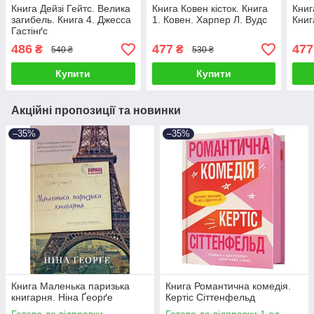
Книга Дейзі Гейтс. Велика
Книга Ковен кісток. Книга
Книг
загибель. Книга 4. Джесса
1. Ковен. Харпер Л. Вудс
Книг
Гастінґс
486
477
477
₴
₴
540 ₴
530 ₴
Купити
Купити
Акційні пропозиції та новинки
–35%
–35%
Книга Маленька паризька
Книга Романтична комедія.
книгарня. Ніна Ґеорґе
Кертіс Сіттенфельд