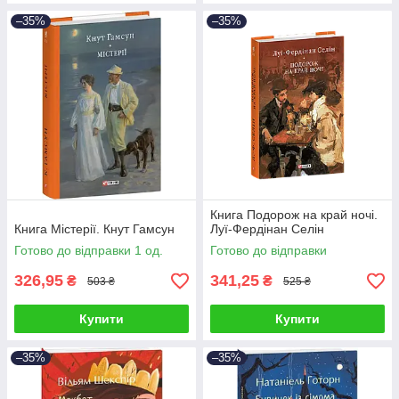
–35%
–35%
Книга Подорож на край ночі.
Книга Містерії. Кнут Гамсун
Луї-Фердінан Селін
Готово до відправки 1 од.
Готово до відправки
326,95
341,25
₴
₴
503 ₴
525 ₴
Купити
Купити
–35%
–35%