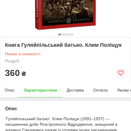
Книга Гуляйпільський батько. Клим Поліщук
Немає в наявності
Роздріб
360
₴
Опис
Характеристики
Доставка
Оплата
Умови 
Опис
'Гуляйпільський батько'. Клим Поліщук (1891–1937) —
письменник доби Розстріляного Відродження, знищений в
урочищі Сандармох разом із сотнями інших письменників,