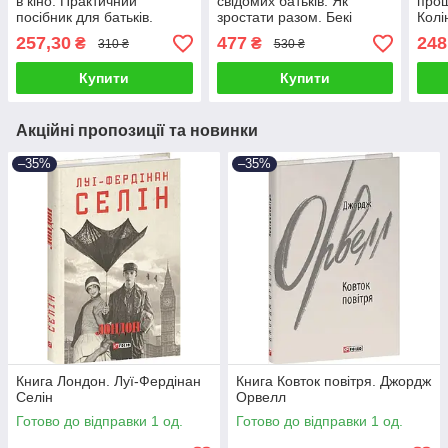
в кіно. Практичний
свідомих батьків. Як
прощ
посібник для батьків.
зростати разом. Бекі
Колі
Наталія Дорошенко
Кеннеді
257,30
477
248
₴
₴
310 ₴
530 ₴
Купити
Купити
Акційні пропозиції та новинки
–35%
–35%
Книга Лондон. Луї-Фердінан
Книга Ковток повітря. Джордж
Селін
Орвелл
Готово до відправки 1 од.
Готово до відправки 1 од.