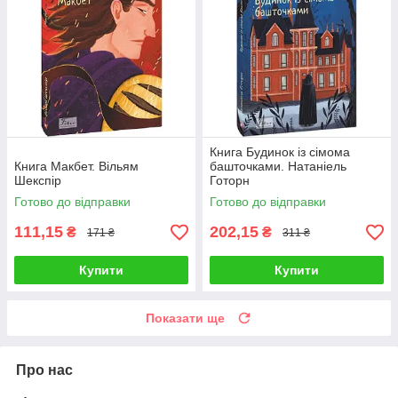
Книга Будинок із сімома
Книга Макбет. Вільям
башточками. Натаніель
Шекспір
Готорн
Готово до відправки
Готово до відправки
111,15
202,15
₴
₴
171 ₴
311 ₴
Купити
Купити
Показати ще
Про нас