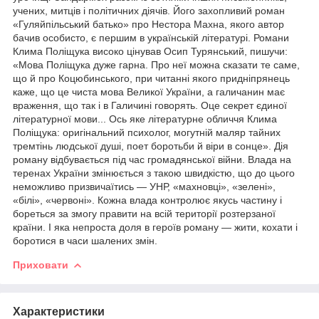
учених, митців і політичних діячів. Його захопливий роман
«Гуляйпільський батько» про Нестора Махна, якого автор
бачив особисто, є першим в українській літературі. Романи
Клима Поліщука високо цінував Осип Турянський, пишучи:
«Мова Поліщука дуже гарна. Про неї можна сказати те саме,
що й про Коцюбинського, при читанні якого придніпрянець
каже, що це чиста мова Великої України, а галичанин має
враження, що так і в Галичині говорять. Оце секрет єдиної
літературної мови... Ось яке літературне обличчя Клима
Поліщука: оригінальний психолог, могутній маляр тайних
тремтінь людської душі, поет боротьби й віри в сонце». Дія
роману відбувається під час громадянської війни. Влада на
теренах України змінюється з такою швидкістю, що до цього
неможливо призвичаїтись — УНР, «махновці», «зелені»,
«білі», «червоні». Кожна влада контролює якусь частину і
бореться за змогу правити на всій території розтерзаної
країни. І яка непроста доля в героїв роману — жити, кохати і
боротися в часи шалених змін.
Приховати
Характеристики