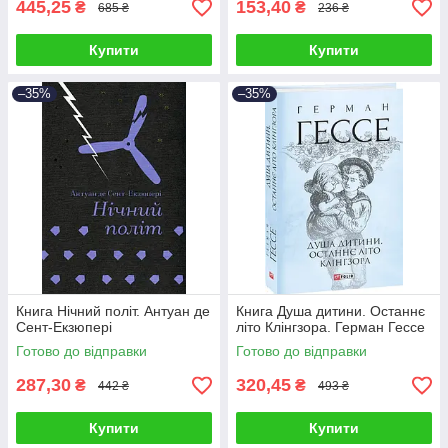
445,25
153,40
₴
₴
685 ₴
236 ₴
Купити
Купити
–35%
–35%
Книга Нічний політ. Антуан де
Книга Душа дитини. Останнє
Сент-Екзюпері
літо Клінгзора. Герман Гессе
Готово до відправки
Готово до відправки
287,30
320,45
₴
₴
442 ₴
493 ₴
Купити
Купити