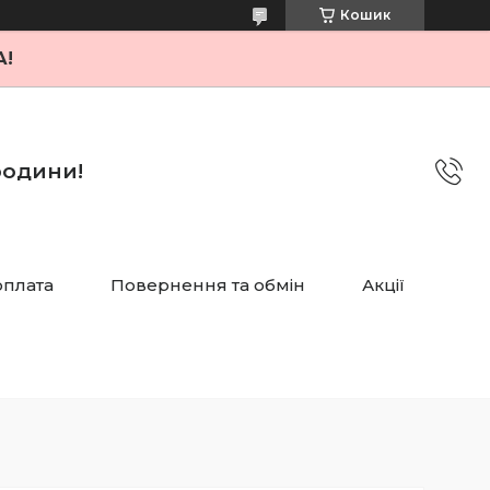
Кошик
А!
 родини!
оплата
Повернення та обмін
Акції