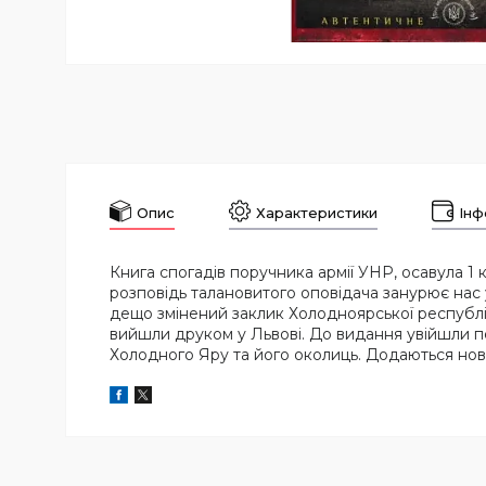
Опис
Характеристики
Інф
Книга спогадів поручника армії УНР, осавула 1 
розповідь талановитого оповідача занурює нас
дещо змінений заклик Холодноярської республіки 
вийшли друком у Львові. До видання увійшли пе
Холодного Яру та його околиць. Додаються нові,