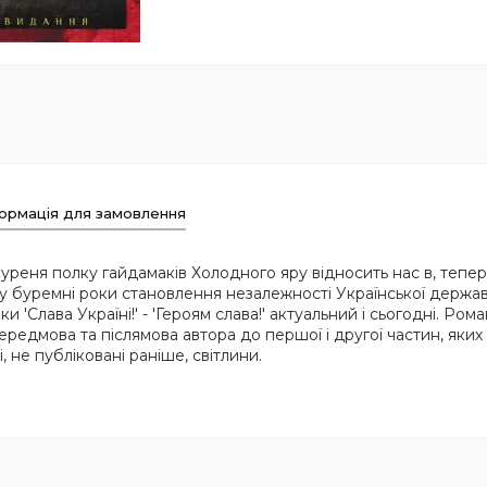
ормація для замовлення
куреня полку гайдамаків Холодного яру відносить нас в, тепер
 у буремні роки становлення незалежності Української держ
'Слава Україні!' - 'Героям слава!' актуальний і сьогодні. Рома
редмова та післямова автора до першої і другої частин, яких
 не публіковані раніше, світлини.