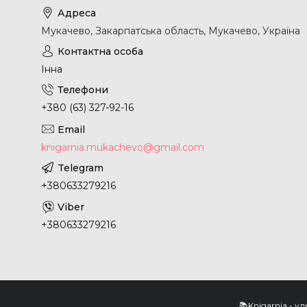
Мукачево, Закарпатська область, Мукачево, Україна
Інна
+380 (63) 327-92-16
knigarnia.mukachevo@gmail.com
+380633279216
+380633279216