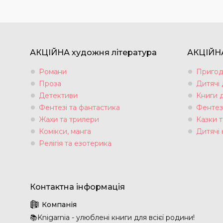
АКЦІЙНА художня література
АКЦІЙНА
Романи
Пригод
Проза
Дитячі
Детективи
Книги 
Фентезі та фантастика
Фентез
Жахи та трилери
Казки т
Комікси, манга
Дитячі 
Релігія та езотерика
📚Knigarnia - улюблені книги для всієї родини!