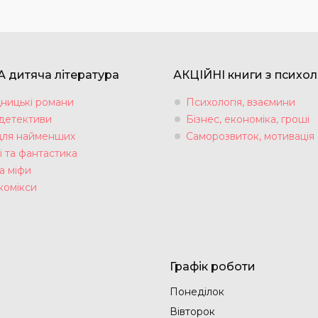
 дитяча література
АКЦІЙНІ книги з психол
ницькі романи
Психологія, взаємини
 детективи
Бізнес, економіка, гроші
для найменших
Саморозвиток, мотивація
і та фантастика
а міфи
комікси
Графік роботи
Понеділок
Вівторок