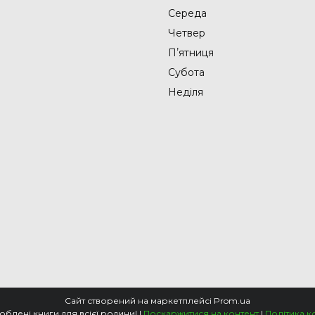
Середа
Четвер
Пʼятниця
Субота
Неділя
Сайт створений на маркетплейсі
Prom.ua
📚Knigarnia - улюблені книги для всієї родини! |
Поскаржитися на контент
|
Політика к