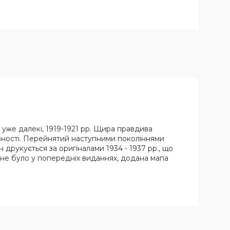
 уже далекі, 1919-1921 рр. Щира правдива
авності. Перейнятий наступними поколіннями
н друкується за оригіналами 1934 - 1937 рр., що
 не було у попередніх виданнях, додана мапа