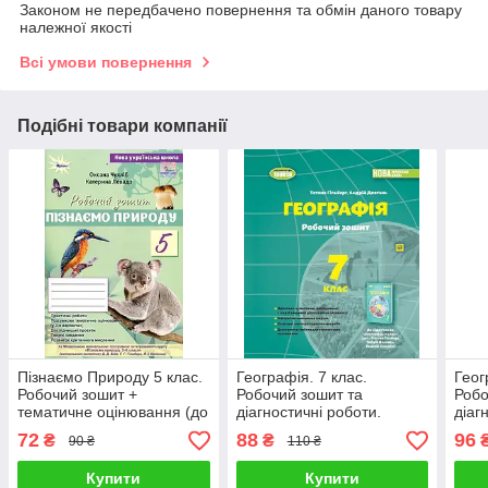
Законом не передбачено повернення та обмін даного товару
належної якості
Всі умови повернення
Подібні товари компанії
Пізнаємо Природу 5 клас.
Географія. 7 клас.
Геог
Робочий зошит +
Робочий зошит та
Робо
тематичне оцінювання (до
діагностичні роботи.
діаг
підручника Біда Д. Д., Т.Г.
Гільберг Т.
Гільб
72
88
96
₴
₴
90 ₴
110 ₴
Гільберг)
Купити
Купити