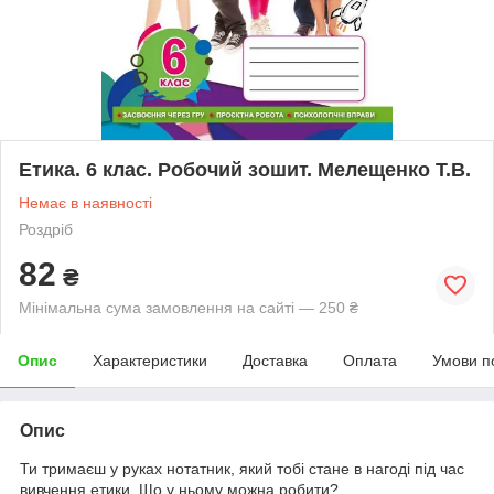
Етика. 6 клас. Робочий зошит. Мелещенко Т.В.
Немає в наявності
Роздріб
82
₴
Мінімальна сума замовлення на сайті — 250 ₴
Опис
Характеристики
Доставка
Оплата
Умови п
Опис
Ти тримаєш у руках нотатник, який тобі стане в нагоді під час
вивчення етики. Що у ньому можна робити?