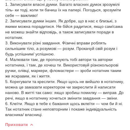
1. Записувати власні думки. Багато власних думок зрозумілі
тіль- ки тоді, коли ти бачиш їх на папері. Погодься, зрозуміти
себе — важливо!
2. Записувати думки інших. Як добре, що в нас є близькі, з
якими можна порадитися. Не бійся радитися, якщо сам/сама
не можеш знайти відповідь, а також записувати поради в
нотатник.
3. Виконувати різні завдання. Фізичні вправи роблять
сильнішим тіло, а розумові — розум. Прокачуй свій розум і
будь успішним/ успішною.
4. Малювати там, де пропонують тобі автори та авторки
нотатника, і там, де хочеш ти. Використовуй різнокольорові
ручки, олівці, маркери, фломастери — зроби нотатник таким
же яскравим, як і життя.
5. Корегувати та креслити. Якщо щось не вийшло в нотатнику,
можна це замазати коректором чи закреслити й написати
наново. В житті так само: якщо зробиш помилку — виправ. До
речі, якщо в нотатнику хочеться змінити завдання — зміни.
6. Клеїти. Якщо в тебе є бажання щось вклеїти — чом би й ні.
Так нотатник стане неповторним і покаже індивідуальність
власника/ власниці.
Приховати