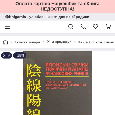
Оплата картою Нацкешбек та єКнига
НЕДОСТУПНА!
📚Knigarnia - улюблені книги для всієї родини!
Хіти продажу⚡️
Каталог товарів
Книга Японські свічки.
Хіт⚡️
–15%