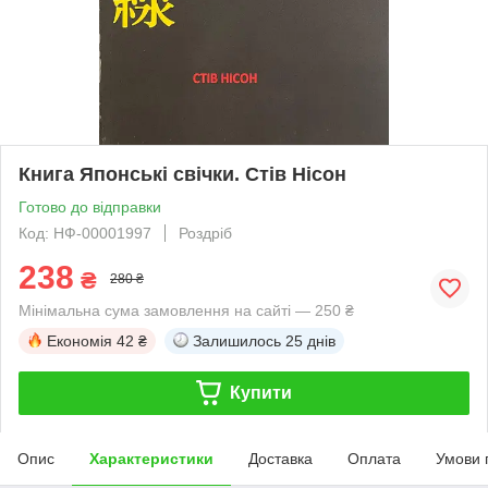
Книга Японські свічки. Стів Нісон
Готово до відправки
Код: НФ-00001997
Роздріб
238
₴
280 ₴
Мінімальна сума замовлення на сайті — 250 ₴
Економія
42 ₴
Залишилось
25 днів
Купити
Опис
Характеристики
Доставка
Оплата
Умови 