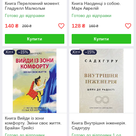
Книга Переломний момент.
Книга Наодинці з собою.
Гладуелл Малкольм
Марк Аврелій
Готово до відправки
Готово до відправки
140
128
₴
₴
200 ₴
160 ₴
Купити
Купити
Хіт⚡️
–15%
Хіт⚡️
–15%
Книга Вийди із зони
комфорту. Зміни своє життя.
Книга Внутрішня інженерія.
Брайан Трейсі
Садхгуру
Готово до відправки
Готово до відправки 1 од.