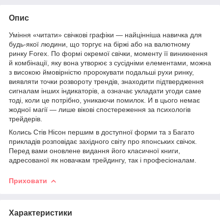
Опис
Уміння «читати» свічкові графіки — найцінніша навичка для
будь-якої людини, що торгує на біржі або на валютному
ринку Forex. По формі окремої свічки, моменту її виникнення
й комбінації, яку вона утворює з сусідніми елементами, можна
з високою ймовірністю пророкувати подальші рухи ринку,
виявляти точки розвороту трендів, знаходити підтвердження
сигналам інших індикаторів, а означає укладати угоди саме
тоді, коли це потрібно, уникаючи помилок. И в цього немає
жодної магії — лише вікові спостереження за психологів
трейдерів.
Колись Стів Нісон першим в доступної форми та з Багато
прикладів розповідає західного світу про японських свічок.
Перед вами оновлене видання його класичної книги,
адресованої як новачкам трейдингу, так і професіоналам.
Приховати
Характеристики