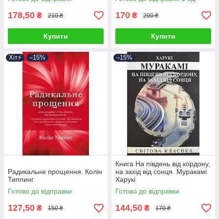
178,50
170
₴
₴
210 ₴
200 ₴
Купити
Купити
Хіт⚡️
–15%
–15%
Книга На південь від кордону,
Радикальне прощення. Колін
на захід від сонця. Муракамі
Типпинг
Харукі
Готово до відправки
Готово до відправки
127,50
144,50
₴
₴
150 ₴
170 ₴