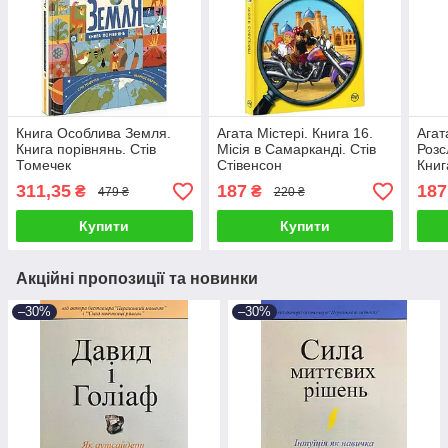
Книга Особлива Земля.
Агата Містері. Книга 16.
Агат
Книга порівнянь. Стів
Місія в Самарканді. Стів
Розс
Томечек
Стівенсон
Книг
Альг
311,35
187
187
₴
₴
479 ₴
220 ₴
Стів
Купити
Купити
Акційні пропозиції та новинки
–30%
–30%