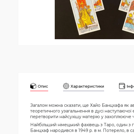
Опис
Характеристики
Інф
Загалом можна сказати, ще Хайо Банцхафа як авт
теоретичного узагальнення в дусі наступаючої е
перетворити найсухішу матерію у захоплююче ч
Найбільший німецький фахівець з Таро, один з п
Банцхаф народився в 1949 р. в м. Потерело, в с