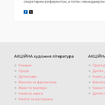
секретарем-референтом, а потім і менеджером 
АКЦІЙНА художня література
АКЦІЙНА
Романи
Пригод
Проза
Дитячі
Детективи
Книги 
Фентезі та фантастика
Фентез
Жахи та трилери
Казки т
Комікси, манга
Дитячі 
Релігія та езотерика