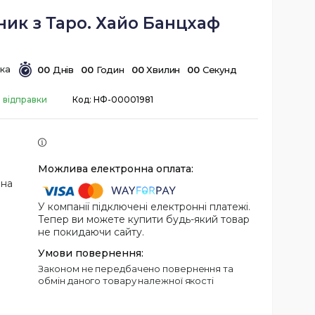
ник з Таро. Хайо Банцхаф
0
0
Днів
0
0
Годин
0
0
Хвилин
0
0
Секунд
о відправки
Код:
НФ-00001981
 на
У компанії підключені електронні платежі.
Тепер ви можете купити будь-який товар
не покидаючи сайту.
Законом не передбачено повернення та
обмін даного товару належної якості