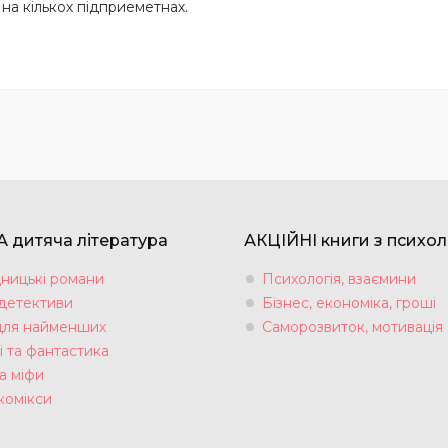
на кількох підприеметнах.
 дитяча література
АКЦІЙНІ книги з психол
ницькі романи
Психологія, взаємини
 детективи
Бізнес, економіка, гроші
для найменших
Саморозвиток, мотивація
і та фантастика
а міфи
комікси