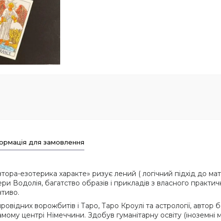
ормація для замовлення
ора-езотерика характе» ризує лений ( логічний підхід до мат
ри Водолія, багатство образів і прикладів з власного практичн
тиво.
ровідних ворожбитів і Таро, Таро Кроулі та астрології, автор 
амому центрі Німеччини. Здобув гуманітарну освіту (іноземні м