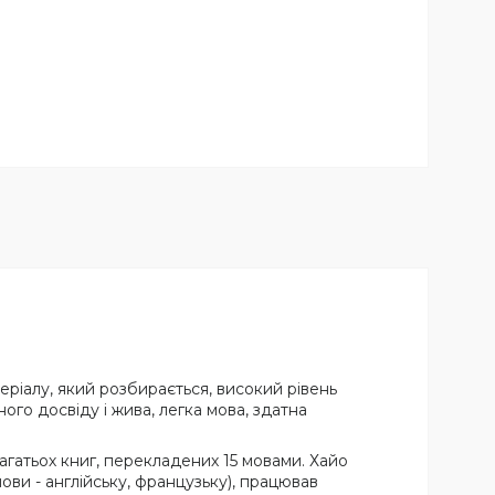
еріалу, який розбирається, високий рівень
ого досвіду і жива, легка мова, здатна
багатьох книг, перекладених 15 мовами. Хайо
ови - англійську, французьку), працював