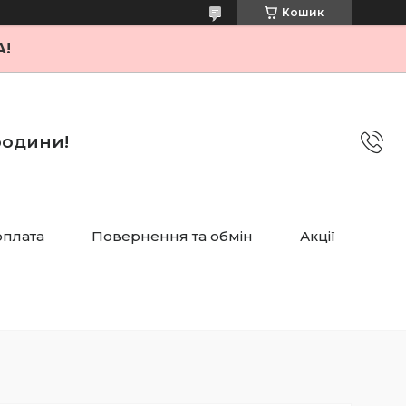
Кошик
А!
 родини!
оплата
Повернення та обмін
Акції