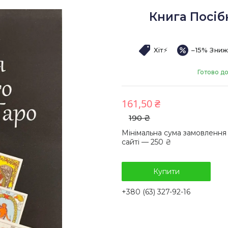
Книга Посіб
Хіт⚡️
–15%
Готово д
161,50 ₴
190 ₴
Мінімальна сума замовлення
сайті — 250 ₴
Купити
+380 (63) 327-92-16