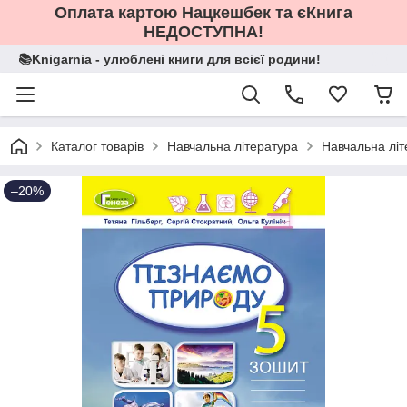
Оплата картою Нацкешбек та єКнига
НЕДОСТУПНА!
📚Knigarnia - улюблені книги для всієї родини!
Каталог товарів
Навчальна література
Навчальна літ
–20%