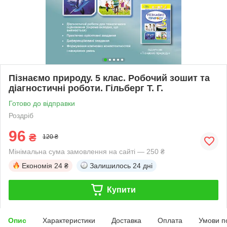
Пізнаємо природу. 5 клас. Робочий зошит та
діагностичні роботи. Гільберг Т. Г.
Готово до відправки
Роздріб
96
₴
120 ₴
Мінімальна сума замовлення на сайті — 250 ₴
Економія
24 ₴
Залишилось
24 дні
Купити
Опис
Характеристики
Доставка
Оплата
Умови п