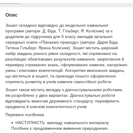
Опис
Зошит складено відповідно до модельної навчальної
програми (автори: Д. Біда, Т. Гільберг, Я. Колісник) та є
додатком до підручника для 5 класу закладів загальної
середньої освіти «Пізнаємо природу» (автори: Дарія Біда,
Тетяна Гільберг, Ярина Колісник). Зошит містить широкий
набір завдань різного рівня складності, які спрямовані на
реалізацію обов’язкових результатів навчання, закріплення й
перевірку отриманих знань, сформованих навичок, наскрізних
умінь і ключових компетенцій. Алгоритми виконання завдань,
що містяться в зошиті, та приклади їхнього оформлення
сприяють розвитку в учнів навичок самостійної роботи.
Зошит також містить вкладку з діагностувальними роботами,
які розроблено у двох варіантах. Діагностувальні роботи
відповідають вимогам державного стандарту, перевіряють
предметні й ключові компетентності учнів.
Переваги посібника:
НАСТУПНІСТЬ викладу навчального матеріалу.
Посібник є продовженням вивчення природничих