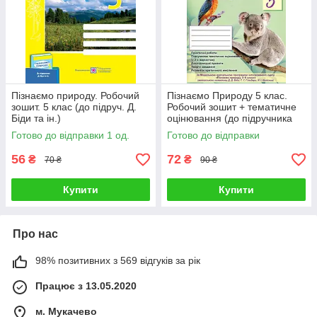
Пізнаємо природу. Робочий
Пізнаємо Природу 5 клас.
зошит. 5 клас (до підруч. Д.
Робочий зошит + тематичне
Біди та ін.)
оцінювання (до підручника
Біда Д. Д., Т.Г. Гільберг)
Готово до відправки 1 од.
Готово до відправки
56
72
₴
₴
70 ₴
90 ₴
Купити
Купити
Про нас
98% позитивних з 569 відгуків за рік
Працює з 13.05.2020
м. Мукачево