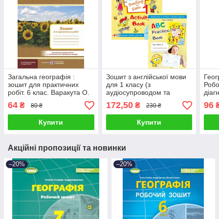
Загальна географія :
Зошит з англійської мови
Геог
зошит для практичних
для 1 класу (з
Робо
робіт. 6 клас. Варакута О.
аудіосупроводом та
діаг
мультимедійною
Гільб
64
172,50
96
₴
₴
80 ₴
230 ₴
інтерактивною
програмою). Карпюк О.
Купити
Купити
Акційні пропозиції та новинки
–20%
–20%