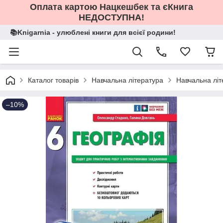
Оплата картою Нацкешбек та єКнига
НЕДОСТУПНА!
📚Knigarnia - улюблені книги для всієї родини!
Каталог товарів
Навчальна література
Навчальна літ
–10%