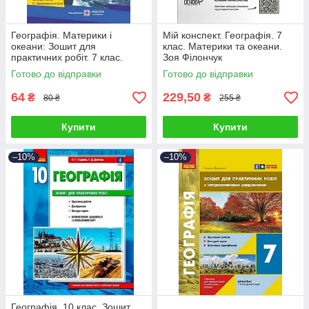
Географія. Материки і
Мій конспект. Географія. 7
океани: Зошит для
клас. Материки та океани.
практичних робіт. 7 клас.
Зоя Філончук
Варакута О.
Готово до відправки
Готово до відправки
64
229,50
₴
₴
80 ₴
255 ₴
Купити
Купити
–10%
–10%
Географія. 10 клас. Зошит