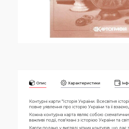
Опис
Характеристики
Інф
Контурні карти "Історія України. Всесвітня іст
повне уявлення про історію України та її взаємод
Кожна контурна карта являє собою схематичний м
важливі події, пов'язані з історією України та сві
Карти подано у вигляді чітких контурів, що дає 