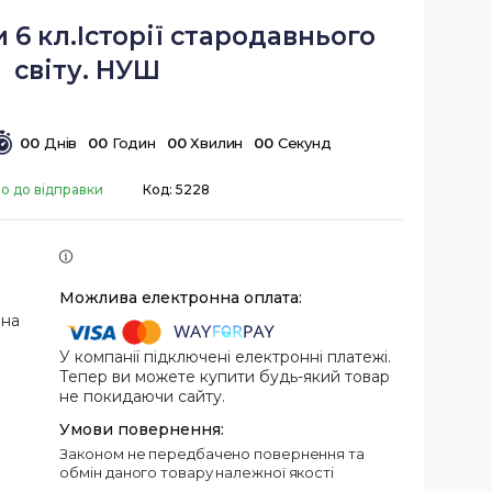
 6 кл.Історії стародавнього
світу. НУШ
0
0
Днів
0
0
Годин
0
0
Хвилин
0
0
Секунд
во до відправки
Код:
5228
 на
У компанії підключені електронні платежі.
Тепер ви можете купити будь-який товар
не покидаючи сайту.
Законом не передбачено повернення та
обмін даного товару належної якості