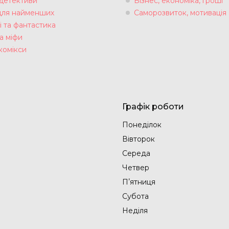
 детективи
Бізнес, економіка, гроші
для найменших
Саморозвиток, мотивація
і та фантастика
а міфи
комікси
Графік роботи
Понеділок
Вівторок
Середа
Четвер
Пʼятниця
Субота
Неділя