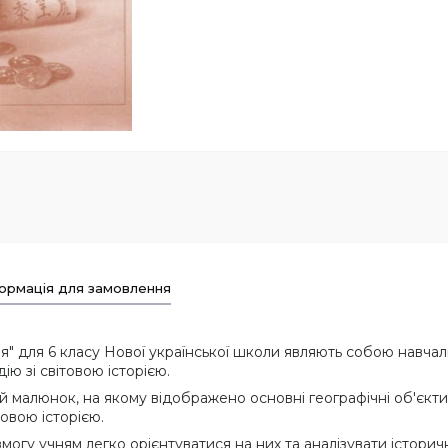
ормація для замовлення
орія" для 6 класу Нової української школи являють собою нав
ію зі світовою історією.
алюнок, на якому відображено основні географічні об'єкти, т
товою історією.
змогу учням легко орієнтуватися на них та аналізувати історичн