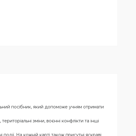
чальний посібник, який допоможе учням отримати
ериторіальні зміни, воєнні конфлікти та інші
і події. На кожній карті також присутні яскраві