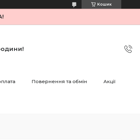
Кошик
А!
 родини!
оплата
Повернення та обмін
Акції