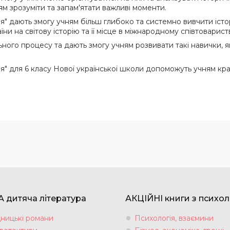
ям зрозуміти та запам'ятати важливі моменти.
рія" дають змогу учням більш глибоко та системно вивчити істор
и на світову історію та її місце в міжнародному співтовариств
ьного процесу та дають змогу учням розвивати такі навички, я
орія" для 6 класу Нової української школи допоможуть учням к
 дитяча література
АКЦІЙНІ книги з психол
ницькі романи
Психологія, взаємини