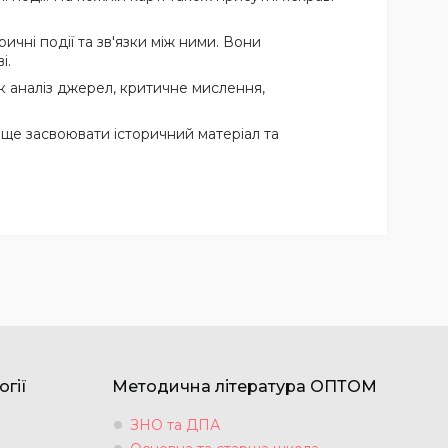
ичні події та зв'язки між ними. Вони
і.
к аналіз джерел, критичне мислення,
раще засвоювати історичний матеріал та
огії
Методична література ОПТОМ
ЗНО та ДПА