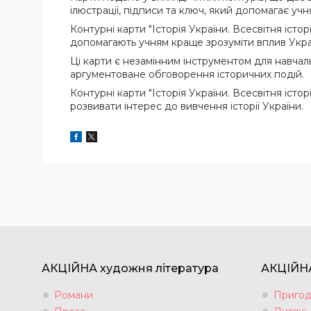
ілюстрації, підписи та ключ, який допомагає учн
Контурні карти "Історія України. Всесвітня істо
допомагають учням краще зрозуміти вплив Україн
Ці карти є незамінним інструментом для навчал
аргументоване обговорення історичних подій.
Контурні карти "Історія України. Всесвітня іст
розвивати інтерес до вивчення історії України.
АКЦІЙНА художня література
АКЦІЙНА
Романи
Пригод