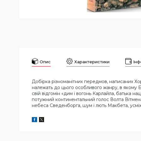
Опис
Характеристики
Інф
Добірка різноманітних передмов, написаних Хорх
належать до цього особливого жанру, в якому Б
свій відгомін «дим і вогонь Карлайла, батька н
потужний континентальний голос Волта Вітмена,
небеса Сведенборга, шум і лють Макбета, усмі