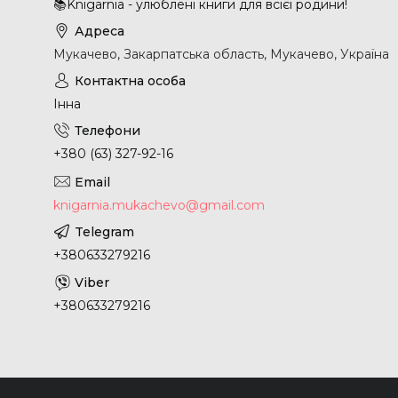
📚Knigarnia - улюблені книги для всієї родини!
Мукачево, Закарпатська область, Мукачево, Україна
Інна
+380 (63) 327-92-16
knigarnia.mukachevo@gmail.com
+380633279216
+380633279216