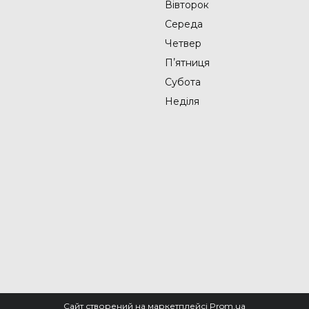
Вівторок
Середа
Четвер
Пʼятниця
Субота
Неділя
Сайт створений на маркетплейсі
Prom.ua