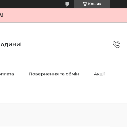
Кошик
А!
 родини!
оплата
Повернення та обмін
Акції