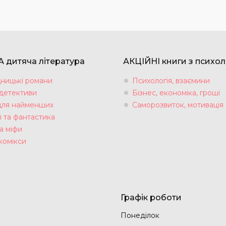
 дитяча література
АКЦІЙНІ книги з психол
ницькі романи
Психологія, взаємини
 детективи
Бізнес, економіка, гроші
для найменших
Саморозвиток, мотивація
і та фантастика
а міфи
комікси
Графік роботи
Понеділок