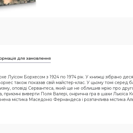
ормація для замовлення
е Луїсом Борхесом з 1924 по 1974 рік. У книжці зібрано десят
орхес також показав свій майстер-клас. У цьому томі серед б
ацизму, оповіді Сервантеса, який ще не облишив мрію про друг
 приємні виверти Поля Валері, онірична гра в шахи Льюїса К
хнена містика Маседоніо Фернандеса і розпачлива містика Ал