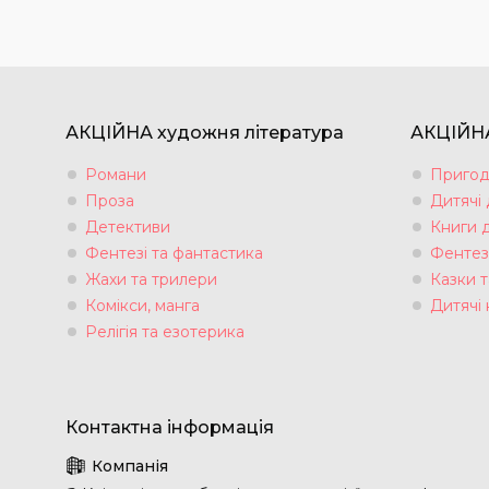
АКЦІЙНА художня література
АКЦІЙНА
Романи
Пригод
Проза
Дитячі
Детективи
Книги 
Фентезі та фантастика
Фентез
Жахи та трилери
Казки т
Комікси, манга
Дитячі 
Релігія та езотерика