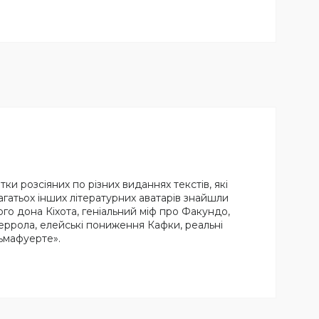
ки розсіяних по різних виданнях текстів, які
агатьох інших літературних аватарів знайшли
ого дона Кіхота, геніальний міф про Факундо,
еррола, елейські пониження Кафки, реальні
ьмафуерте».