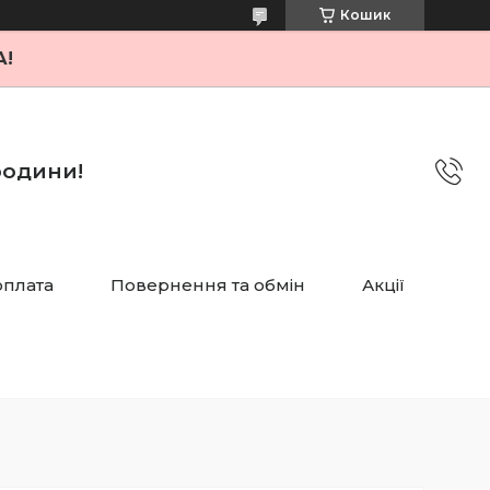
Кошик
А!
 родини!
оплата
Повернення та обмін
Акції