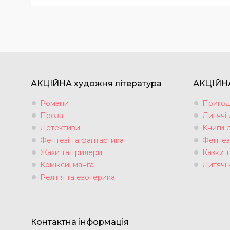
АКЦІЙНА художня література
АКЦІЙНА
Романи
Пригод
Проза
Дитячі
Детективи
Книги 
Фентезі та фантастика
Фентез
Жахи та трилери
Казки т
Комікси, манга
Дитячі 
Релігія та езотерика