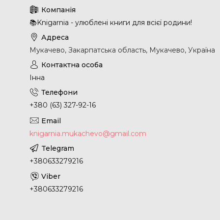
📚Knigarnia - улюблені книги для всієї родини!
Мукачево, Закарпатська область, Мукачево, Україна
Інна
+380 (63) 327-92-16
knigarnia.mukachevo@gmail.com
+380633279216
+380633279216