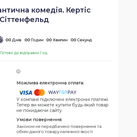
нтична комедія. Кертіс
Сіттенфельд
0
0
Днів
0
0
Годин
0
0
Хвилин
0
0
Секунд
Готово до відправки 1 од.
У компанії підключені електронні платежі.
Тепер ви можете купити будь-який товар
не покидаючи сайту.
Законом не передбачено повернення та
обмін даного товару належної якості