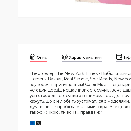
Опис
Характеристики
Інф
• Бестселер The New York Times • Вибір книжко
Harper’s Bazaar, Real Simple, She Reads, New Y
всупереч її припущенням! Саллі Мілз — сценари
не один досвід нещасливих стосунків, вона дав
успіх і хороші стосунки з вітчимом. І ось до ш
кажуть, що він любить зустрічатися з моделями.
думки, чи не пробігла між ними іскра. Але це ж 
такою жінкою, як вона... правда ж?