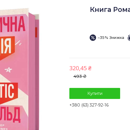
Книга Рома
–35%
320,45 ₴
493 ₴
Купити
+380 (63) 327-92-16