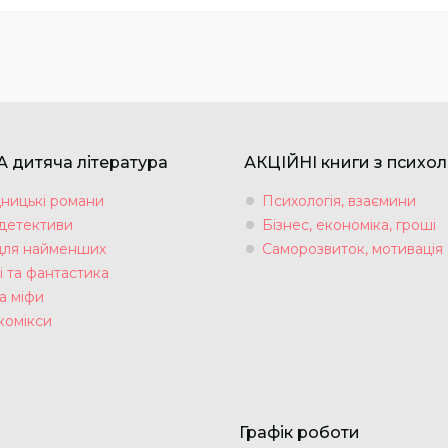
 дитяча література
АКЦІЙНІ книги з психол
ницькі романи
Психологія, взаємини
 детективи
Бізнес, економіка, гроші
для найменших
Саморозвиток, мотивація
і та фантастика
а міфи
комікси
Графік роботи