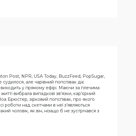
gton Post, NPR, USA Today, BuzzFeed, PopSugar,
е судилося, але чарівний попспівак діє
 виходить у прямому ефірі. Маючи за плечима
житті вибрала випадкові зв’язки, кар’єрний
Ноа Брюстер, зірковий попспівак, про якого
сі роботи над скетчами в неї з’являються
кий чоловік, як він, нізащо б не зустрічався з