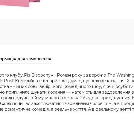
ормація для замовлення
вого клубу Різ Візерспун • Роман року за версією The Washin
ork Post Комедійна сценаристка думає, що велике кохання їй н
стка «Нічних сов», вечірнього комедійного шоу, яке щосуботи
но припинила шукати кохання — натомість для задоволення в 
оу в ролі ведучого й музичного гостя на тиждень приєднується 
 Саллі починає захоплюватися чарівливим чоловіком, а в проце
не романтична комедія, а реальне життя. А в реальному житті та