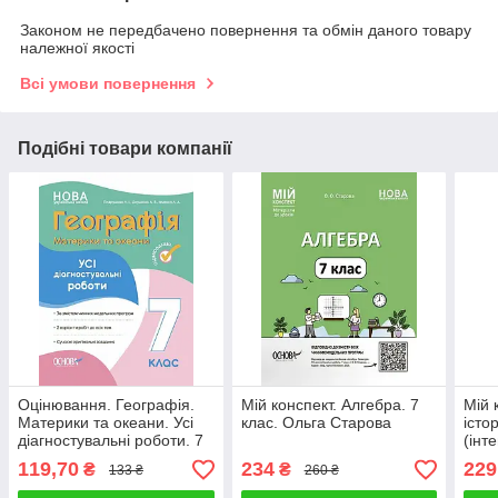
Законом не передбачено повернення та обмін даного товару
належної якості
Всі умови повернення
Подібні товари компанії
Оцінювання. Географія.
Мій конспект. Алгебра. 7
Мій 
Материки та океани. Усі
клас. Ольга Старова
істо
діагностувальні роботи. 7
(інт
клас. Подрушняк Основа
клас
119,70
234
229
₴
₴
133 ₴
260 ₴