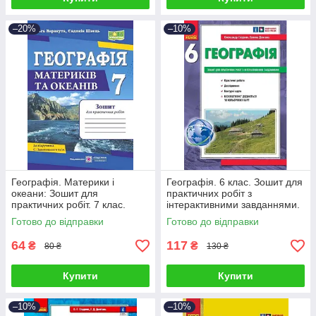
–20%
–10%
Географія. Материки і
Географія. 6 клас. Зошит для
океани: Зошит для
практичних робіт з
практичних робіт. 7 клас.
інтерактивними завданнями.
Варакута О.
Стадник О.
Готово до відправки
Готово до відправки
64
117
₴
₴
80 ₴
130 ₴
Купити
Купити
–10%
–10%