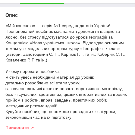
Опис
«Мій конспект» — серія №1 серед педагогів України!
Пропонований посібник має на меті допомогти швидко та
якісно, без стресу підготуватися до уроків географії за
Концепцією «Нова українська школа». Відповідає основним
темам усіх модельних програм курсу «Географія. 7 клас»
(автори: Запотоцький С. П., Карпюк Г. І. та ін.; Кобернік С. Г.,
Коваленко Р. Р. та ін.)
У чому переваги посібника:
містить увесь необхідний матеріал до уроків;
детально розроблено всі етапи уроку;
зазначено важливі аспекти нового теоретичного матеріалу;
безліч сучасних, креативних, цікавих інтерактивних та ігрових
прийомів роботи, вправ, завдань, практичних робіт,
методичних рекомендацій.
Купуйте посібник, що допоможе проводити якісні уроки,
зекономивши час на їх підготовку!
Приховати