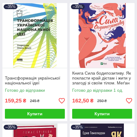
–35%
–35%
Книга Сила бодипозитиву. Як
Трансформація української
покласти край дієтам і жити у
національної ідеї
злагоді зі своїм тілом. Меґан
Джейн Кребб
Готово до відправки
Готово до відправки 1 од.
159,25
162,50
₴
₴
245 ₴
250 ₴
Купити
Купити
–35%
–35%