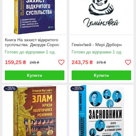
Книга На захист відкритого
суспільства. Джордж Сорос
Гемінґвей - Мері Дірборн
Готово до відправки 1 од.
Готово до відправки 1 од.
159,25
243,75
₴
₴
245 ₴
375 ₴
Купити
Купити
–35%
–35%