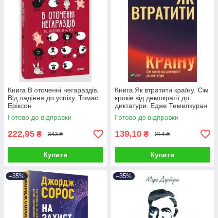
Книга В оточенні негараздів.
Книга Як втратити країну. Сім
Від падіння до успіху. Томас
кроків від демократії до
Еріксон
диктатури. Едже Темелкуран
Готово до відправки
Готово до відправки
222,95
139,10
₴
₴
343 ₴
214 ₴
Купити
Купити
–35%
–35%