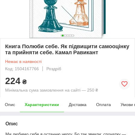
Книга Полюби себе. Як підвищити самооцінку
та прийняти себе. Камал Равикант
Немає в наявності
Код: 1504167766
Роздріб
224
₴
Мінімальна сума замовлення на сайті — 250 ₴
Опис
Характеристики
Доставка
Оплата
Умови 
Опис
Ми любимо себе в останню чергу. Бо так звикли: спочатку —