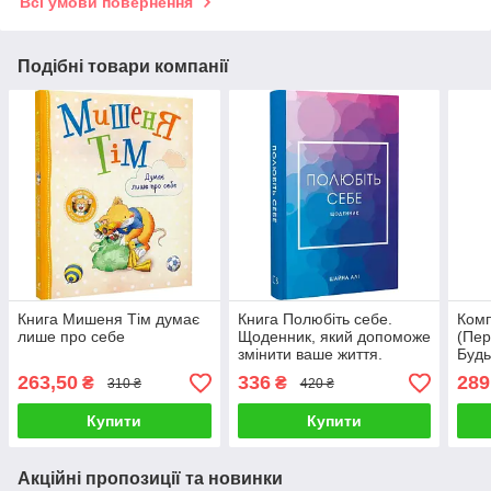
Всі умови повернення
Подібні товари компанії
Книга Мишеня Тім думає
Книга Полюбіть себе.
Комп
лише про себе
Щоденник, який допоможе
(Пе
змінити ваше життя.
Будь
Шайна Алі
себе
263,50
336
289
₴
₴
310 ₴
420 ₴
Купити
Купити
Акційні пропозиції та новинки