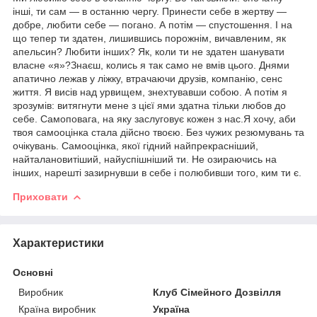
інші, ти сам — в останню чергу. Принести себе в жертву —
добре, любити себе — погано. А потім — спустошення. І на
що тепер ти здатен, лишившись порожнім, вичавленим, як
апельсин? Любити інших? Як, коли ти не здатен шанувати
власне «я»?Знаєш, колись я так само не вмів цього. Днями
апатично лежав у ліжку, втрачаючи друзів, компанію, сенс
життя. Я висів над урвищем, знехтувавши собою. А потім я
зрозумів: витягнути мене з цієї ями здатна тільки любов до
себе. Самоповага, на яку заслуговує кожен з нас.Я хочу, аби
твоя самооцінка стала дійсно твоєю. Без чужих резюмувань та
очікувань. Самооцінка, якої гідний найпрекрасніший,
найталановитіший, найуспішніший ти. Не озираючись на
інших, нарешті зазирнувши в себе і полюбивши того, ким ти є.
Приховати
Характеристики
Основні
Виробник
Клуб Сімейного Дозвілля
Країна виробник
Україна