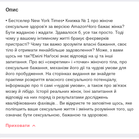
Опис
• Бестселер New York Times• Книжка № 1 про жіноче
сексуальне здоров’я за версією AmazonЧого бажає жінка?
Бути жаданою і жадати. Здавалося б, усе так просто. Тоді
чому у вашому інтимному житті бракує феєрверків
пристрасті? Чому так важко зрозуміти власні бажання, своє
тіло й отримати якнайбільше задоволення? Може, з вами
щось не так?Емілі Наґоскі знає відповіді на ці та інші
запитання. Про всі «секретики» і «точки» жіночого тіла, про
сексуальне бажання, механізм його дії та чудові умови для
його пробудження. На сторінках видання ви знайдете
практики розкриття власного сексуального потенціалу,
інформацію про ті самі «чудові умови», а також про зв’язок
мозку й лібідо. Історії реальних жінок, їхні запитання й
відповіді на них поряд із результатами досліджень
кваліфікованих фахівців... Ви відкриєте те заповітне щось, яке
поліпшить ваше сексуальне життя і змінить розуміння того, що
означає бути сексуальною, бажаною та здоровою.
Приховати