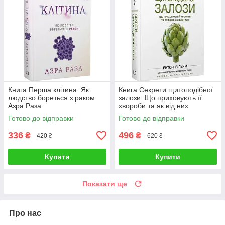
Книга Перша клітина. Як
Книга Секрети щитоподібної
людство бореться з раком.
залози. Що приховують її
Азра Раза
хвороби та як від них
зцілитися. Ентоні Вільям
Готово до відправки
Готово до відправки
336
496
₴
₴
420 ₴
620 ₴
Купити
Купити
Показати ще
Про нас