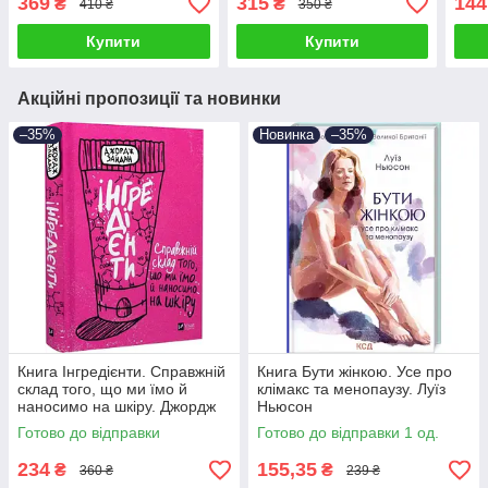
369
315
144
₴
₴
410 ₴
350 ₴
Купити
Купити
Акційні пропозиції та новинки
–35%
Новинка
–35%
Книга Інгредієнти. Справжній
Книга Бути жінкою. Усе про
склад того, що ми їмо й
клімакс та менопаузу. Луїз
наносимо на шкіру. Джордж
Ньюсон
Зайдан
Готово до відправки
Готово до відправки 1 од.
234
155,35
₴
₴
360 ₴
239 ₴