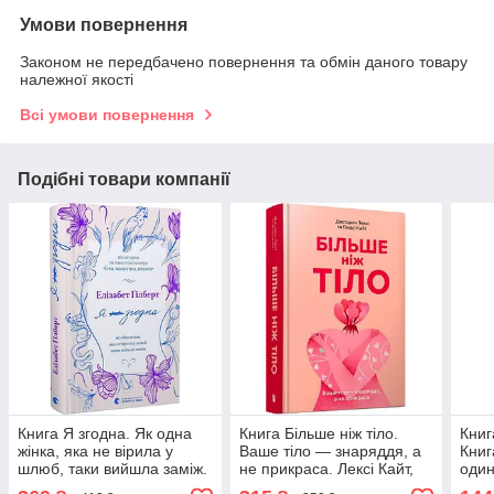
Умови повернення
Законом не передбачено повернення та обмін даного товару
належної якості
Всі умови повернення
Подібні товари компанії
Книга Я згодна. Як одна
Книга Більше ніж тіло.
Книг
жінка, яка не вірила у
Ваше тіло — знаряддя, а
Книг
шлюб, таки вийшла заміж.
не прикраса. Лексі Кайт,
один
Елізабет Ґілберт
Ліндсі Кайт
Оль