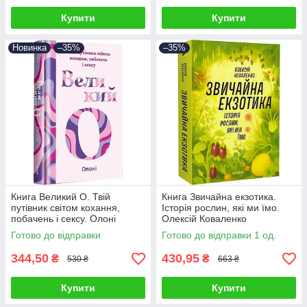
Купити
Купити
Новинка
–35%
–35%
Книга Великий О. Твій
Книга Звичайна екзотика.
путівник світом кохання,
Історія рослин, які ми їмо.
побачень і сексу. Олоні
Олексій Коваленко
Готово до відправки
Готово до відправки 1 од.
344,50
430,95
₴
₴
530 ₴
663 ₴
Купити
Купити