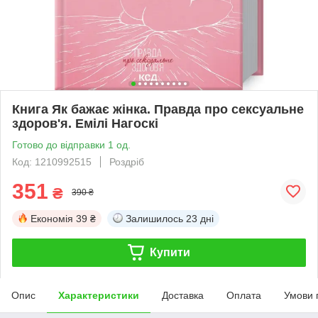
Книга Як бажає жінка. Правда про сексуальне
здоров'я. Емілі Нагоскі
Готово до відправки 1 од.
Код: 1210992515
Роздріб
351
₴
390 ₴
Економія
39 ₴
Залишилось
23 дні
Купити
Опис
Характеристики
Доставка
Оплата
Умови 