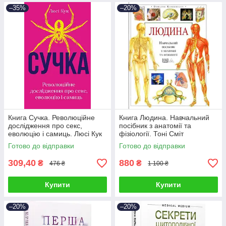
–35%
–20%
Книга Сучка. Революційне
Книга Людина. Навчальний
дослідження про секс,
посібник з анатомії та
еволюцію і самиць. Люсі Кук
фізіології. Тоні Сміт
Готово до відправки
Готово до відправки
309,40
880
₴
₴
476 ₴
1 100 ₴
Купити
Купити
–20%
–20%