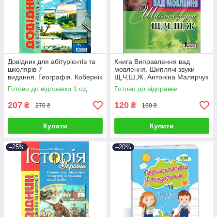
Довідник для абітурієнтів та
Книга Виправлення вад
школярів 7
мовлення. Шиплячі звуки
видання. Географія. Кобернік
Щ,Ч,Ш,Ж. Антоніна Малярчук
С. Г.
Готово до відправки 1 од.
Готово до відправки
207
120
₴
₴
276 ₴
160 ₴
Купити
Купити
–25%
–20%