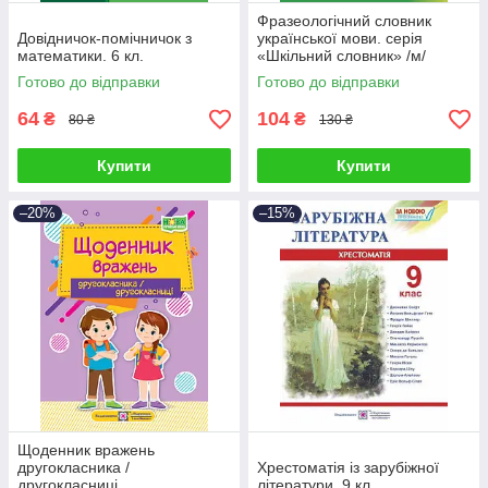
Фразеологічний словник
Довідничок-помічничок з
української мови. серія
математики. 6 кл.
«Шкільний словник» /м/
Готово до відправки
Готово до відправки
64
104
₴
₴
80 ₴
130 ₴
Купити
Купити
–20%
–15%
Щоденник вражень
другокласника /
Хрестоматія із зарубіжної
другокласниці
літератури. 9 кл.