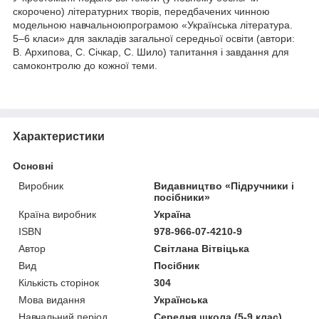
скорочено) літературних творів, передбачених чинною
модельною навчальноюпрограмою «Українська література.
5–6 класи» для закладів загальної середньої освіти (автори:
В. Архипова, С. Січкар, С. Шило) тапитання і завдання для
самоконтролю до кожної теми.
Характеристики
Основні
Виробник
Видавництво «Підручники і
посібники»
Країна виробник
Україна
ISBN
978-966-07-4210-9
Автор
Світлана Вітвіцька
Вид
Посібник
Кількість сторінок
304
Мова видання
Українська
Навчальний період
Середня школа (5-9 клас)