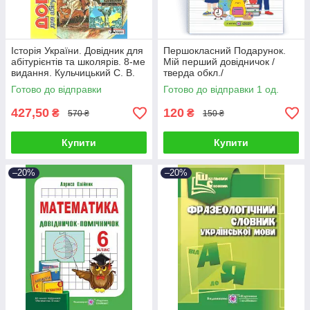
Історія України. Довідник для
Першокласний Подарунок.
абітурієнтів та школярів. 8-ме
Мій перший довідничок /
видання. Кульчицький С. В.
тверда обкл./
Готово до відправки
Готово до відправки 1 од.
427,50
120
₴
₴
570 ₴
150 ₴
Купити
Купити
–20%
–20%