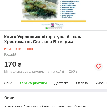
Книга Українська література. 6 клас.
Хрестоматія. Світлана Вітвіцька
Немає в наявності
Роздріб
170
₴
Мінімальна сума замовлення на сайті — 250 ₴
Опис
Характеристики
Доставка
Оплата
Умови 
Опис
У хрестоматії подано всі тексти (у повному обсязі чи