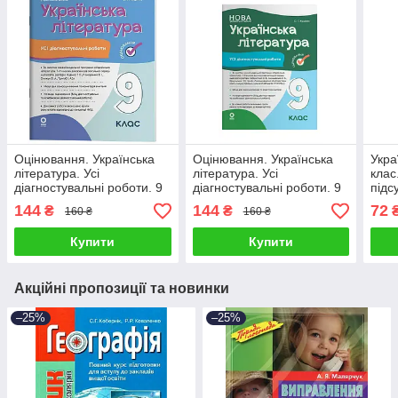
Оцінювання. Українська
Оцінювання. Українська
Укра
література. Усі
література. Усі
клас
діагностувальні роботи. 9
діагностувальні роботи. 9
підс
клас (за пр. Яценко Т. О.
клас (Заболотний О. В.)
та п
144
144
72
₴
₴
160 ₴
160 ₴
та ін.)
Купити
Купити
Акційні пропозиції та новинки
–25%
–25%